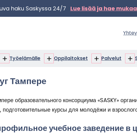
ku­va haku Sas­kys­sa 24/7
Lue lisää ja hae mu­ka
Yh­tey
Työ­elä­mäl­le
Op­pi­lai­tok­set
Pal­ve­lut
Opiskelijalle
Työelämälle
Oppilaitokset
Pa
alasivut
alasivut
alasivut
al
уг Тампере
пере образовательного консорциума «SASKY» органи
 подготовительные курсы для молодёжи и взрослого
рофильное учебное заведение в ц