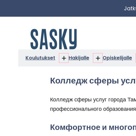
Siir­
Jat­
ry
si­
Etusi­
säl­
vu
töön
Kou­lu­tuk­set
Ha­ki­jal­le
Opis­ke­li­jal­le
Koulutukset
Hakijalle
alasivut
alasivut
Колледж сферы усл
Колледж сферы услуг города Там
профессионального образования,
Комфортное и многоп