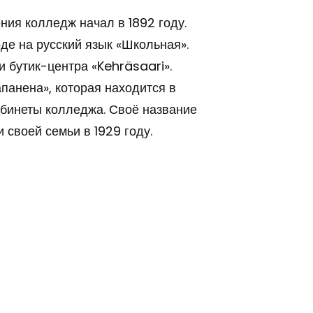
ния колледж начал в 1892 году.
де на русский язык «Школьная».
тик-​центра «Keh­rä­saa­ri».
панена», которая находится в
абинеты колледжа. Своё название
 своей семьи в 1929 году.