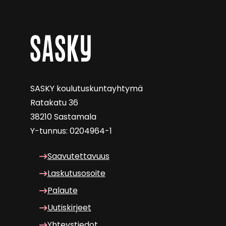
SASKY kou­lu­tus­kun­tayh­ty­mä
Ra­ta­ka­tu 36
38210 Sas­ta­ma­la
Y-​tunnus: 0204964-1
Saa­vu­tet­ta­vuus
Las­ku­tuso­soi­te
Pa­lau­te
Uu­tis­kir­jeet
Yh­teys­tie­dot