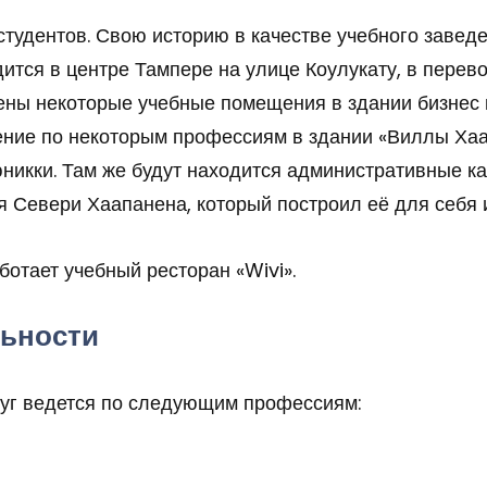
тудентов. Свою историю в качестве учебного заведе
тся в центре Тампере на улице Коулукату, в перево
ны некоторые учебные помещения в здании бизнес и бу
ение по некоторым профессиям в здании «Виллы Хаа
никки. Там же будут находится административные к
я Севери Хаапанена, который построил её для себя и
отает учебный ресторан «Wivi».
льности
уг ведется по следующим профессиям: