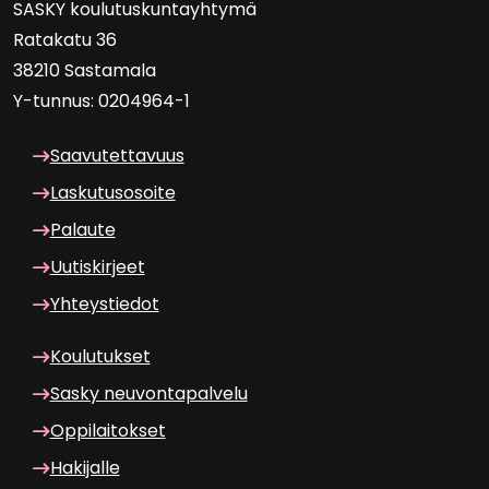
SASKY kou­lu­tus­kun­tayh­ty­mä
Ra­ta­ka­tu 36
38210 Sas­ta­ma­la
Y-​tunnus: 0204964-1
Saa­vu­tet­ta­vuus
Las­ku­tuso­soi­te
Pa­lau­te
Uu­tis­kir­jeet
Yh­teys­tie­dot
Kou­lu­tuk­set
Sasky neu­von­ta­pal­ve­lu
Op­pi­lai­tok­set
Ha­ki­jal­le