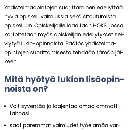
Yh­dis­tel­mä­opin­to­jen suo­rit­ta­mi­nen edel­lyt­tää
hyviä opis­ke­lu­val­miuk­sia sekä si­tou­tu­mis­ta
opis­ke­luun. Opis­ke­li­joil­le laa­di­taan HOKS, jossa
kar­toi­te­taan myös opis­ke­li­jan edel­ly­tyk­set sel­
viy­tyä lukio-​opinnoista. Pää­tös yh­dis­tel­mä­
opin­to­jen suo­rit­ta­mi­ses­ta teh­dään tämän jäl­
keen.
Mitä hyö­tyä lu­kion li­sä­opin­
nois­ta on?
Voit sy­ven­tää ja laa­jen­taa omaa am­mat­ti­
tai­toa­si
saat pa­rem­mat val­miu­det työ­elä­mää var­