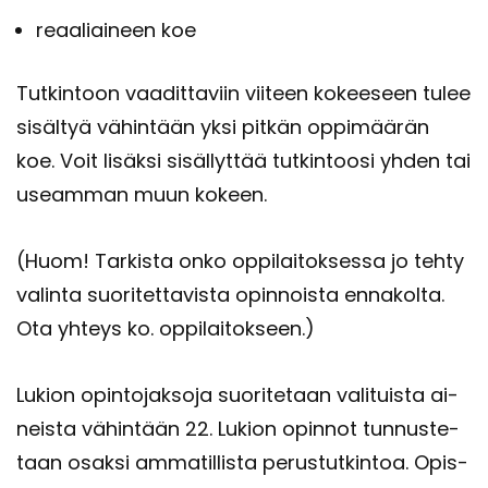
re­aa­liai­neen koe
Tut­kin­toon vaa­dit­ta­viin vii­teen ko­kee­seen tulee
si­säl­tyä vä­hin­tään yksi pit­kän op­pi­mää­rän
koe. Voit li­säk­si si­säl­lyt­tää tut­kin­too­si yhden tai
useam­man muun ko­keen.
(Huom! Tar­kis­ta onko op­pi­lai­tok­ses­sa jo tehty
va­lin­ta suo­ri­tet­ta­vis­ta opin­nois­ta en­na­kol­ta.
Ota yh­teys ko. op­pi­lai­tok­seen.)
Lu­kion opin­to­jak­so­ja suo­ri­te­taan va­li­tuis­ta ai­
neis­ta vä­hin­tään 22. Lu­kion opin­not tun­nus­te­
taan osak­si am­ma­til­lis­ta pe­rus­tut­kin­toa. Opis­