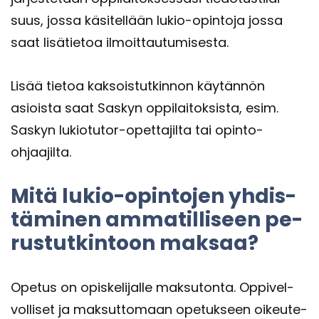
suus, jossa kä­si­tel­lään lukio-​opintoja jossa
saat li­sä­tie­toa il­moit­tau­tu­mi­ses­ta.
Lisää tie­toa kak­sois­tut­kin­non käy­tän­nön
asiois­ta saat Sas­kyn op­pi­lai­tok­sis­ta, esim.
Sas­kyn lukiotutor-​​opettajilta tai opinto-​​
ohjaajilta.
Mitä lukio-​opintojen yh­dis­
tä­mi­nen am­ma­til­li­seen pe­
rus­tut­kin­toon mak­saa?
Ope­tus on opis­ke­li­jal­le mak­su­ton­ta. Op­pi­vel­
vol­li­set ja mak­sut­to­maan ope­tuk­seen oi­keu­te­