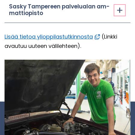
Sasky Tam­pe­reen pal­ve­lua­lan am­
mat­tio­pis­to
Lisää tie­toa yli­op­pi­las­tut­kin­nos­ta
(Link­ki
avau­tuu uu­teen vä­li­leh­teen).