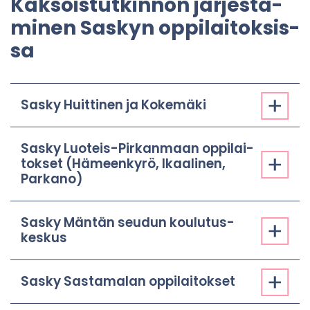
Kak­sois­tut­kin­non jär­jes­tä­
mi­nen Sas­kyn op­pi­lai­tok­sis­
sa
Sasky Huit­ti­nen ja Ko­ke­mä­ki
Sasky Luoteis-​Pirkanmaan op­pi­lai­
tok­set (Hä­meen­ky­rö, Ikaa­li­nen,
Par­ka­no)
Sasky Män­tän seu­dun kou­lu­tus­
kes­kus
Sasky Sas­ta­ma­lan op­pi­lai­tok­set