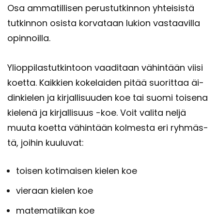
Osa am­ma­til­li­sen pe­rus­tut­kin­non yh­tei­sis­tä
tut­kin­non osis­ta kor­va­taan lu­kion vas­taa­vil­la
opin­noil­la.
Yli­op­pi­las­tut­kin­toon vaa­di­taan vä­hin­tään viisi
koet­ta. Kaik­kien ko­ke­lai­den pitää suo­rit­taa äi­
din­kie­len ja kir­jal­li­suu­den koe tai suomi toi­se­na
kie­le­nä ja kir­jal­li­suus -koe. Voit va­li­ta neljä
muuta koet­ta vä­hin­tään kol­mes­ta eri ryh­mäs­
tä, joi­hin kuu­lu­vat:
toi­sen ko­ti­mai­sen kie­len koe
vie­raan kie­len koe
ma­te­ma­tii­kan koe