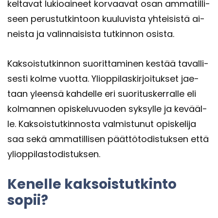
kel­ta­vat lu­kio­ai­neet kor­vaa­vat osan am­ma­til­li­
seen pe­rus­tut­kin­toon kuu­lu­vis­ta yh­tei­sis­tä ai­
neis­ta ja va­lin­nai­sis­ta tut­kin­non osis­ta.
Kak­sois­tut­kin­non suo­rit­ta­mi­nen kes­tää ta­val­li­
ses­ti kolme vuot­ta. Yli­op­pi­las­kir­joi­tuk­set jae­
taan yleen­sä kah­del­le eri suo­ri­tus­ker­ral­le eli
kol­man­nen opis­ke­lu­vuo­den syk­syl­le ja ke­vääl­
le. Kak­sois­tut­kin­nos­ta val­mis­tu­nut opis­ke­li­ja
saa sekä am­ma­til­li­sen päät­tö­to­dis­tuk­sen että
yli­op­pi­las­to­dis­tuk­sen.
Ke­nel­le kak­sois­tut­kin­to
sopii?