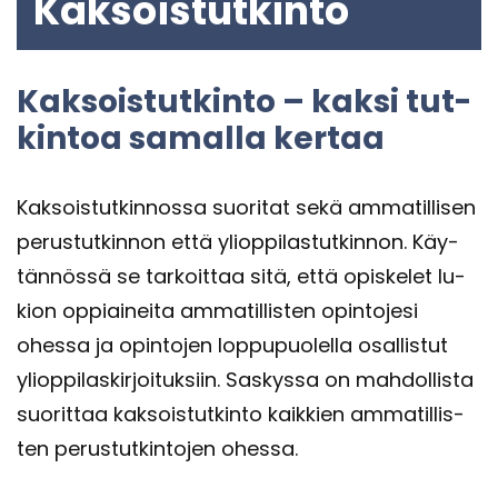
Kak­sois­tut­kin­to
Kak­sois­tut­kin­to – kaksi tut­
kin­toa sa­mal­la ker­taa
Kak­sois­tut­kin­nos­sa suo­ri­tat sekä am­ma­til­li­sen
pe­rus­tut­kin­non että yli­op­pi­las­tut­kin­non. Käy­
tän­nös­sä se tar­koit­taa sitä, että opis­ke­let lu­
kion op­piai­nei­ta am­ma­til­lis­ten opin­to­je­si
ohes­sa ja opin­to­jen lop­pu­puo­lel­la osal­lis­tut
yli­op­pi­las­kir­joi­tuk­siin. Sas­kys­sa on mah­dol­lis­ta
suo­rit­taa kak­sois­tut­kin­to kaik­kien am­ma­til­lis­
ten pe­rus­tut­kin­to­jen ohes­sa.