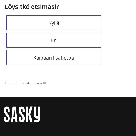
Löysitkö etsimäsi?
Kyllä
En
Kaipaan lisätietoa
Created with
askem.com