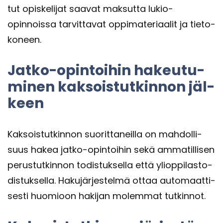
tut opis­ke­li­jat saa­vat mak­sut­ta lukio-​
opinnoissa tar­vit­ta­vat op­pi­ma­te­ri­aa­lit ja tie­to­
ko­neen.
Jatko-​opintoihin ha­keu­tu­
mi­nen kak­sois­tut­kin­non jäl­
keen
Kak­sois­tut­kin­non suo­rit­ta­neil­la on mah­dol­li­
suus hakea jatko-​opintoihin sekä am­ma­til­li­sen
pe­rus­tut­kin­non to­dis­tuk­sel­la että yli­op­pi­las­to­
dis­tuk­sel­la. Ha­ku­jär­jes­tel­mä ottaa au­to­maat­ti­
ses­ti huo­mioon ha­ki­jan mo­lem­mat tut­kin­not.