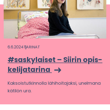
6.6.2024
TA­RI­NAT
#sas­ky­lai­set – Sii­rin opis­
ke­li­ja­ta­ri­na
Kak­sois­tut­kin­nol­la lä­hi­hoi­ta­jak­si, unel­ma­na
kä­ti­lön ura.