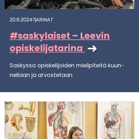
20.6.2024
TA­RI­NAT
#sas­ky­lai­set – Lee­vin
opis­ke­li­ja­ta­ri­na
Sas­kys­sa opis­ke­li­joi­den mie­li­pi­tei­tä kuun­
nel­laan ja ar­vos­te­taan.