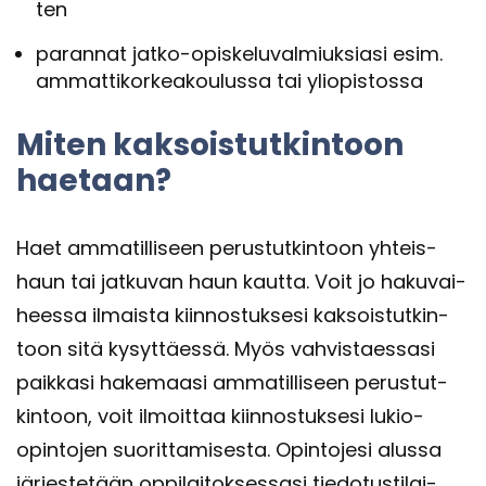
ten
pa­ran­nat jatko-​opiskeluvalmiuksiasi esim.
am­mat­ti­kor­kea­kou­lus­sa tai yli­opis­tos­sa
Miten kak­sois­tut­kin­toon
hae­taan?
Haet am­ma­til­li­seen pe­rus­tut­kin­toon yh­teis­
haun tai jat­ku­van haun kaut­ta. Voit jo ha­ku­vai­
hees­sa il­mais­ta kiin­nos­tuk­se­si kak­sois­tut­kin­
toon sitä ky­syt­täes­sä. Myös vah­vis­taes­sa­si
paik­ka­si ha­ke­maa­si am­ma­til­li­seen pe­rus­tut­
kin­toon, voit il­moit­taa kiin­nos­tuk­se­si lukio-​
opintojen suo­rit­ta­mi­ses­ta. Opin­to­je­si alus­sa
jär­jes­te­tään op­pi­lai­tok­ses­sa­si tie­do­tus­ti­lai­