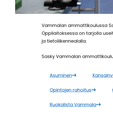
Vam­ma­lan am­mat­ti­kou­lus­sa Sas­k
Op­pi­lai­tok­ses­sa on tar­jol­la usei­t
ja tie­to­lii­ken­nea­lal­la.
Sasky Vam­ma­lan am­mat­ti­kou­lu t
Asu­mi­nen
Kan­sain­v
Opin­to­jen ra­hoi­tus
Ruo­ka­lis­ta Vam­ma­la