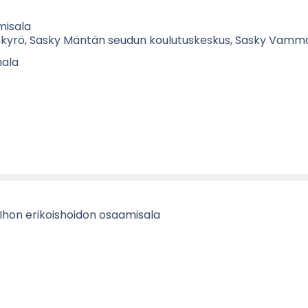
i­sa­la
­ky­rö, Sasky Män­tän seu­dun kou­lu­tus­kes­kus, Sasky Vam­ma
a­la
 Ihon eri­kois­hoi­don osaa­mi­sa­la