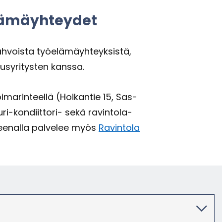
ä­mäyh­tey­det
h­vois­ta työ­elä­mäyh­teyk­sis­tä,
suus­yri­tys­ten kans­sa.
ma­rin­teel­lä (Hoi­kan­tie 15, Sas­
ipuri-​kondiittori- sekä ravintola-​
Aree­nal­la pal­ve­lee myös
Ra­vin­to­la