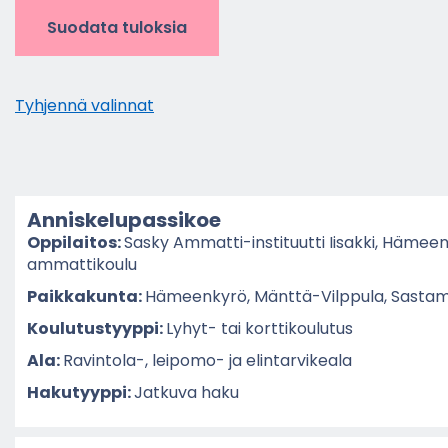
Suodata tuloksia
Tyh­jen­nä va­lin­nat
An­nis­ke­lu­pas­si­koe
Op­pi­lai­tos:
Sasky Ammatti-​instituutti Ii­sak­ki, Hä­meen
am­mat­ti­kou­lu
Paik­ka­kun­ta:
Hä­meen­ky­rö, Mänttä-​Vilppula, Sas­ta­m
Kou­lu­tus­tyyp­pi:
Lyhyt-​ tai kort­ti­kou­lu­tus
Ala:
Ravintola-​, leipomo-​ ja elin­tar­vi­kea­la
Ha­ku­tyyp­pi:
Jat­ku­va haku