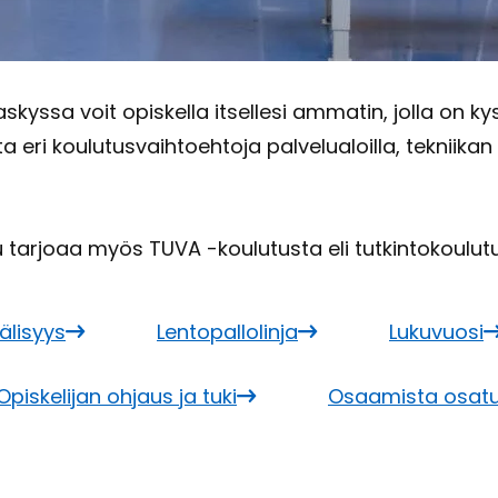
ys­sa voit opis­kel­la it­sel­le­si am­ma­tin, jolla on ky­
a eri kou­lu­tus­vaih­toeh­to­ja pal­ve­lua­loil­la, tek­nii­kan 
ar­jo­aa myös TUVA -​koulutusta eli tut­kin­to­kou­lu­tu
ä­li­syys
Len­to­pal­lo­lin­ja
Lu­ku­vuo­si
Opis­ke­li­jan oh­jaus ja tuki
Osaa­mis­ta osa­tut