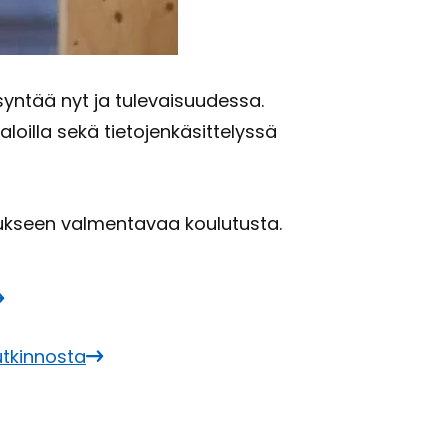
syn­tää nyt ja tu­le­vai­suu­des­sa.
aloil­la sekä tie­to­jen­kä­sit­te­lys­sä
k­seen val­men­ta­vaa kou­lu­tus­ta.
­kin­nos­ta