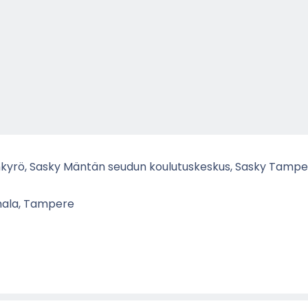
­ky­rö, Sasky Män­tän seu­dun kou­lu­tus­kes­kus, Sasky Tam­pe
a­la, Tam­pe­re