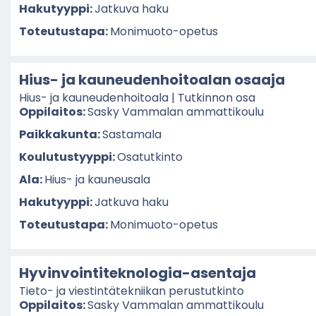
Ha­ku­tyyp­pi:
Jat­ku­va haku
To­teu­tus­ta­pa:
Monimuoto-​opetus
Hius- ja kau­neu­den­hoi­toa­lan osaa­ja
Hius- ja kau­neu­den­hoi­toa­la | Tut­kin­non osa
Op­pi­lai­tos:
Sasky Vam­ma­lan am­mat­ti­kou­lu
Paik­ka­kun­ta:
Sas­ta­ma­la
Kou­lu­tus­tyyp­pi:
Osa­tut­kin­to
Ala:
Hius- ja kau­neusa­la
Ha­ku­tyyp­pi:
Jat­ku­va haku
To­teu­tus­ta­pa:
Monimuoto-​opetus
Hyvinvointiteknologia-​asentaja
Tieto-​ ja vies­tin­tä­tek­nii­kan pe­rus­tut­kin­to
Op­pi­lai­tos:
Sasky Vam­ma­lan am­mat­ti­kou­lu