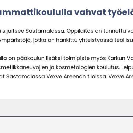
mat­ti­kou­lul­la vah­vat työ­el
­jait­see Sas­ta­ma­las­sa. Op­pi­lai­tos on tun­net­tu va
ym­pä­ris­tö­jä, jotka on han­kit­tu yh­teis­työs­sä teol­li­
a on pää­kou­lun li­säk­si toi­mi­pis­te myös Kar­kun Voi­
me­tiik­ka­neu­vo­jien ja kos­me­to­lo­gien kou­lu­tus. Le
­se­vat Sas­ta­ma­las­sa Vexve Aree­nan ti­lois­sa. Vexve 