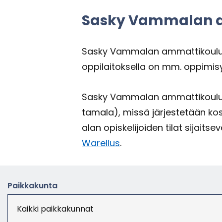
Sasky Vam­ma­lan am­
Sasky Vam­ma­lan am­mat­ti­kou­lu si
op­pi­lai­tok­sel­la on mm. op­pi­mi­s
Sasky Vam­ma­lan am­mat­ti­kou­lul­l
ta­ma­la), missä jär­jes­te­tään kos­
alan opis­ke­li­joi­den tilat si­jait
Warelius
.
Paik­ka­kun­ta