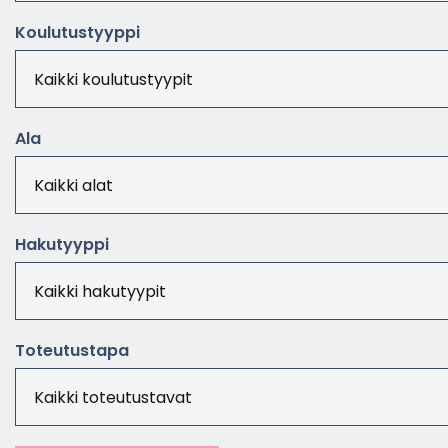
Kou­lu­tus­tyyp­pi
Ala
Ha­ku­tyyp­pi
To­teu­tus­ta­pa