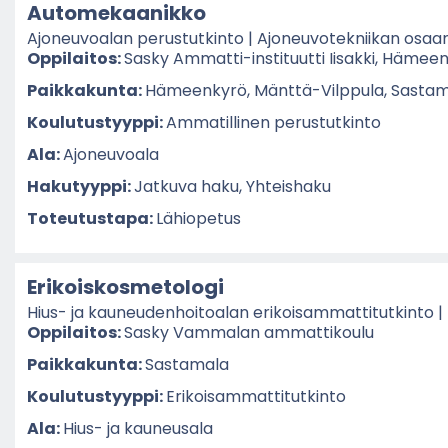
Au­to­me­kaa­nik­ko
Ajo­neu­voa­lan pe­rus­tut­kin­to | Ajo­neu­vo­tek­nii­kan osaa­m
Op­pi­lai­tos:
Sasky Ammatti-​instituutti Ii­sak­ki, Hä­meen
Paik­ka­kun­ta:
Hä­meen­ky­rö, Mänttä-​Vilppula, Sas­ta­m
Kou­lu­tus­tyyp­pi:
Am­ma­til­li­nen pe­rus­tut­kin­to
Ala:
Ajo­neu­voa­la
Ha­ku­tyyp­pi:
Jat­ku­va haku, Yh­teis­ha­ku
To­teu­tus­ta­pa:
Lä­hio­pe­tus
Eri­kois­kos­me­to­lo­gi
Hius- ja kau­neu­den­hoi­toa­lan eri­koi­sam­mat­ti­tut­kin­to |
Op­pi­lai­tos:
Sasky Vam­ma­lan am­mat­ti­kou­lu
Paik­ka­kun­ta:
Sas­ta­ma­la
Kou­lu­tus­tyyp­pi:
Eri­koi­sam­mat­ti­tut­kin­to
Ala:
Hius- ja kau­neusa­la