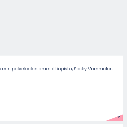
­reen pal­ve­lua­lan am­mat­tio­pis­to, Sasky Vam­ma­lan