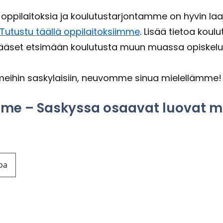
 op­pi­lai­tok­sia ja kou­lu­tus­tar­jon­tam­me on hyvin laaja
Tu­tus­tu tääl­lä op­pi­lai­tok­siim­me
. Lisää tie­toa kou­l
ää­set et­si­mään kou­lu­tus­ta muun muas­sa opis­ke­lu
i­hin sas­ky­lai­siin, neu­vom­me sinua mie­lel­läm­me
­me – Sas­kys­sa osaa­vat luo­vat ma
oa