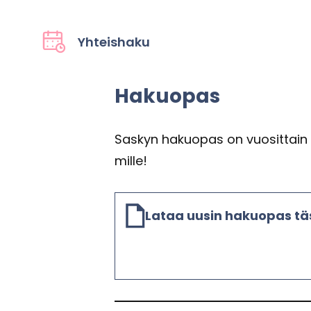
Yh­teis­ha­ku
Ha­kuo­pas
Sas­kyn ha­kuo­pas on vuo­sit­tain p
mil­le!
Lataa uusin ha­kuo­pas t