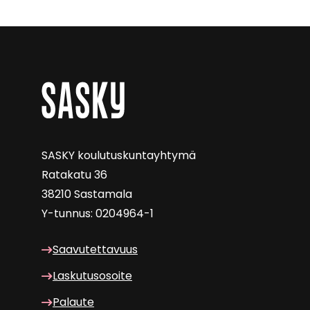
SASKY kou­lu­tus­kun­tayh­ty­mä
Ra­ta­ka­tu 36
38210 Sas­ta­ma­la
Y-​tunnus: 0204964-1
Saa­vu­tet­ta­vuus
Las­ku­tuso­soi­te
Pa­lau­te