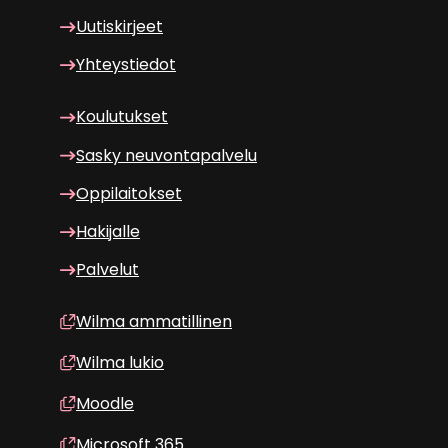
Uu­tis­kir­jeet
Yh­teys­tie­dot
Kou­lu­tuk­set
Sasky neu­von­ta­pal­ve­lu
Op­pi­lai­tok­set
Ha­ki­jal­le
Pal­ve­lut
Wilma am­ma­til­li­nen
Wilma lukio
Mood­le
Mic­ro­soft 365