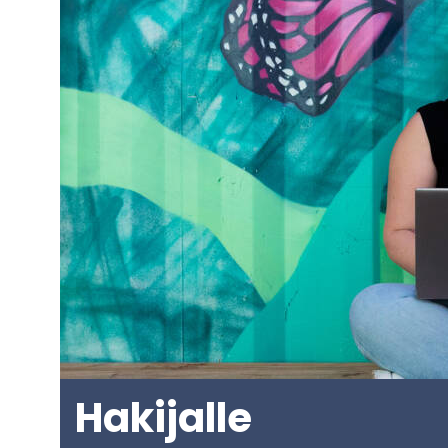
Ha­ki­jal­le