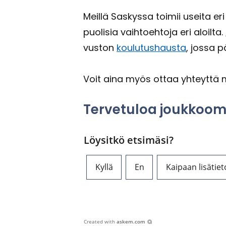
Meil­lä Sas­kys­sa toi­mii usei­ta eri
puo­li­sia vaih­toeh­to­ja eri aloil­ta.
vus­ton
kou­lu­tus­haus­ta
, jossa p
Voit aina myös ottaa yh­teyt­tä me
Ter­ve­tu­loa jouk­koom
Löysitkö etsimäsi?
Kyllä
En
Kaipaan lisätiet
Created with
askem.com