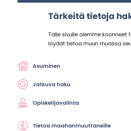
Tär­kei­tä tie­to­ja ha­k
Tälle si­vul­le olem­me koon­neet tär­ke
löy­dät tie­toa muun muas­sa seu­raa­
Asu­mi­nen
Jat­ku­va haku
Opis­ke­li­ja­va­lin­ta
Tie­toa maa­han­muut­ta­neil­le