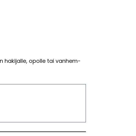
 ha­ki­jal­le, opol­le tai van­hem­