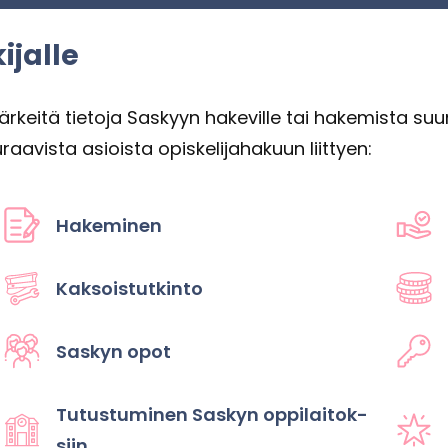
i­jal­le
i­tä tie­to­ja Sas­kyyn ha­ke­vil­le tai ha­ke­mis­ta suun­nit­te
vis­ta asiois­ta opis­ke­li­ja­ha­kuun liit­tyen:
Ha­ke­mi­nen
Kak­sois­tut­kin­to
Sas­kyn opot
Tu­tus­tu­mi­nen Sas­kyn op­pi­lai­tok­
siin