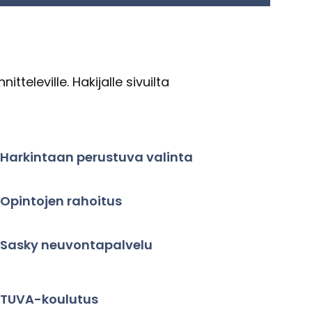
­le­vil­le. Ha­ki­jal­le si­vuil­ta
Har­kin­taan pe­rus­tu­va va­lin­ta
Opin­to­jen ra­hoi­tus
Sasky neu­von­ta­pal­ve­lu
TUVA-​koulutus