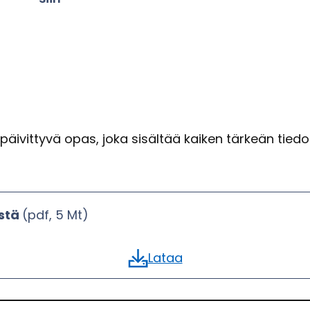
äi­vit­ty­vä opas, joka si­säl­tää kai­ken tär­keän tie­don
ästä
(pdf, 5 Mt)
Lataa