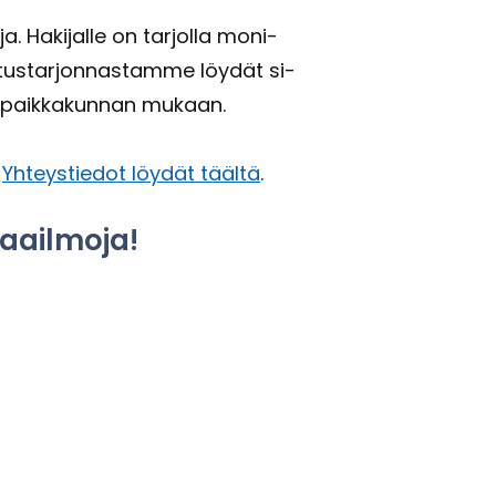
. Ha­ki­jal­le on tar­jol­la mo­ni­
u­tus­tar­jon­nas­tam­me löy­dät si­
­paik­ka­kun­nan mu­kaan.
!
Yh­teys­tie­dot löy­dät tääl­tä
.
a­il­mo­ja!