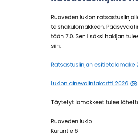
Ruo­ve­den lu­kion rat­sas­tus­lin­jal
teis­ha­ku­lo­mak­keen. Pää­sy­vaa­ti
tään 7.0. Sen li­säk­si ha­ki­jan tu
siin:
Rat­sas­tus­lin­jan esi­tie­to­lo­ma­k
Lu­kion ai­ne­va­lin­ta­kort­ti 2026
Täy­te­tyt lo­mak­keet tulee lä­het­t
Ruo­ve­den lukio
Ku­run­tie 6