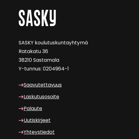
SASKY kou­lu­tus­kun­tayh­ty­mä
Ra­ta­ka­tu 36
38210 Sas­ta­ma­la
Y-​tunnus: 0204964-1
Saa­vu­tet­ta­vuus
Las­ku­tuso­soi­te
Pa­lau­te
Uu­tis­kir­jeet
Yh­teys­tie­dot