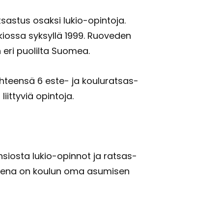
at­sas­tus osak­si lukio-​opintoja.
­kios­sa syk­syl­lä 1999. Ruo­ve­den
un eri puo­lil­ta Suo­mea.
 yh­teen­sä 6 este- ja kou­lu­rat­sas­
it­ty­viä opin­to­ja.
 an­sios­ta lukio-​opinnot ja rat­sas­
tu­ke­na on kou­lun oma asu­mi­sen