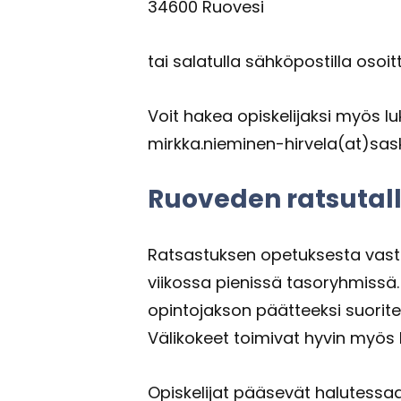
34600 Ruo­ve­si
tai sa­la­tul­la säh­kö­pos­til­la oso
Voit hakea opis­ke­li­jak­si myös lu­k
mirk­ka.nieminen-​hirvela(at)sasky.fi
Ruo­ve­den rat­su­tal­l
Rat­sas­tuk­sen ope­tuk­ses­ta vas
vii­kos­sa pie­nis­sä ta­so­ryh­mis­sä.
opin­to­jak­son päät­teek­si suo­ri­te
Vä­li­ko­keet toi­mi­vat hyvin myös kil­p
Opis­ke­li­jat pää­se­vät ha­lu­tes­saa