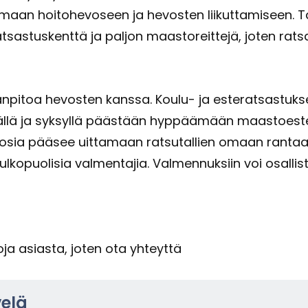
us omaan hoi­to­he­vo­seen ja he­vos­ten lii­kut­ta­mi­see
 rat­sas­tus­kent­tä ja pal­jon maas­to­reit­te­jä, joten r
kan­pi­toa he­vos­ten kans­sa. Koulu-​ ja es­te­rat­sas­tu
lä ja syk­syl­lä pääs­tään hyp­pää­mään maas­toes­tei­
­vo­sia pää­see uit­ta­maan rat­su­tal­lien omaan ran­taan,
 ul­ko­puo­li­sia val­men­ta­jia. Val­men­nuk­siin voi osal­lis
o­ja asias­ta, joten ota yh­teyt­tä
velä