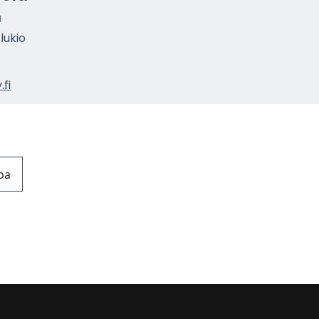
a
 lukio
fi
oa