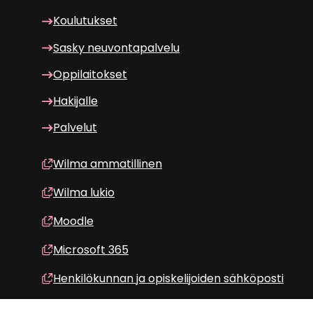
Kou­lu­tuk­set
Sasky neu­von­ta­pal­ve­lu
Op­pi­lai­tok­set
Ha­ki­jal­le
Pal­ve­lut
Wilma am­ma­til­li­nen
Wilma lukio
Mood­le
Mic­ro­soft 365
Hen­ki­lö­kun­nan ja opis­ke­li­joi­den säh­kö­pos­ti
Hen­ki­lö­kun­nan Intra