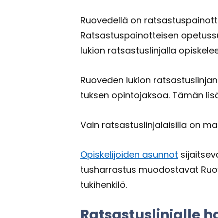
Ruo­ve­del­lä on rat­sas­tus­pai­not­
Rat­sas­tus­pai­not­tei­sen ope­tus­s
lu­kion rat­sas­tus­lin­jal­la opis­ke­
Ruo­ve­den lu­kion rat­sas­tus­lin­ja
tuk­sen opin­to­jak­soa. Tämän li­säk­
Vain rat­sas­tus­lin­ja­lai­sil­la on ma
Opis­ke­li­joi­den asun­not
si­jait­se­
tus­har­ras­tus muo­dos­ta­vat Ruo­v
tu­ki­hen­ki­lö.
Rat­sas­tus­lin­jal­le 