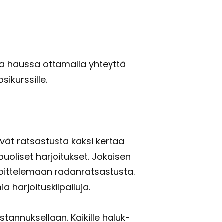
­sa haus­sa ot­ta­mal­la yh­teyt­tä
­kurs­sil­le.
tä­vät rat­sas­tus­ta kaksi ker­taa
puo­li­set har­joi­tuk­set. Jo­kai­sen
oit­te­le­maan ra­dan­rat­sas­tus­ta.
 har­joi­tus­kil­pai­lu­ja.
­tan­nuk­sel­laan. Kai­kil­le ha­luk­