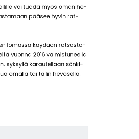
n. Tal­lil­le voi tuoda myös oman he­
at­sas­ta­maan pää­see hyvin rat­
k­sen lo­mas­sa käy­dään rat­sas­ta­
tä vuon­na 2016 val­mis­tu­neel­la
 syk­syl­lä ka­rau­tel­laan sän­ki­
­tua omal­la tai tal­lin he­vo­sel­la.