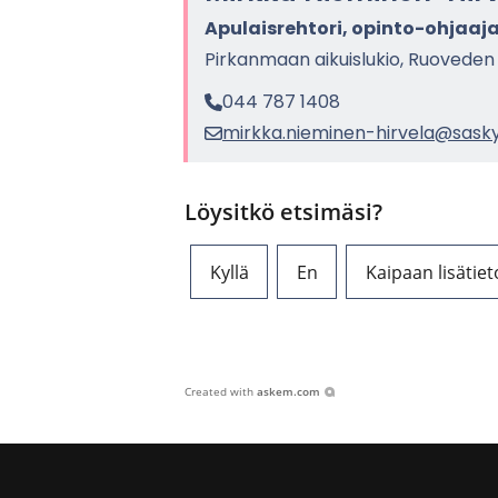
Apu­lais­reh­to­ri, opinto-​ohjaaj
Pir­kan­maan ai­kuis­lu­kio, Ruo­ve­den
044 787 1408
mirk­ka.nieminen-​hirvela@sasky.
Löysitkö etsimäsi?
Kyllä
En
Kaipaan lisätiet
Created with
askem.com