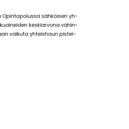
tää Opin­to­po­lus­sa säh­köi­sen yh­
­kuai­nei­den kes­kiar­vo­na vä­hin­
aan vai­ku­ta yh­teis­haun pis­tei­