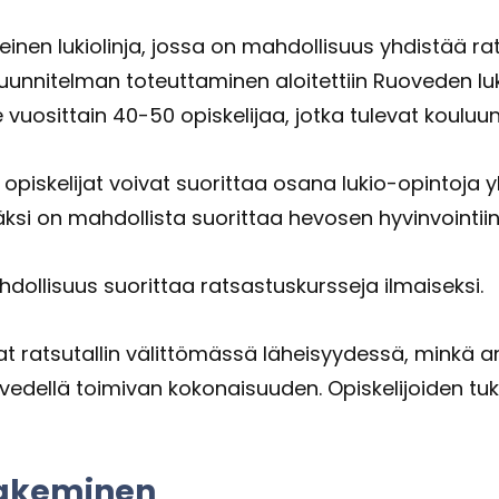
tei­nen lu­kio­lin­ja, jossa on mah­dol­li­suus yh­dis­tää r
uun­ni­tel­man to­teut­ta­mi­nen aloi­tet­tiin Ruo­ve­den lu
lee vuo­sit­tain 40-50 opis­ke­li­jaa, jotka tu­le­vat kou­lu
n opis­ke­li­jat voi­vat suo­rit­taa osana lukio-​opintoja
si on mah­dol­lis­ta suo­rit­taa he­vo­sen hy­vin­voin­tiin li
h­dol­li­suus suo­rit­taa rat­sas­tus­kurs­se­ja il­mai­sek­si.
vat rat­su­tal­lin vä­lit­tö­mäs­sä lä­hei­syy­des­sä, minkä
e­del­lä toi­mi­van ko­ko­nai­suu­den. Opis­ke­li­joi­den 
ha­ke­mi­nen