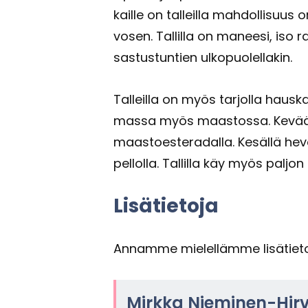
kail­le on tal­leil­la mah­dol­li­su
vo­sen. Tal­lil­la on ma­nee­si, iso
sas­tus­tun­tien ul­ko­puo­lel­la­kin.
Tal­leil­la on myös tar­jol­la haus­
mas­sa myös maas­tos­sa. Ke­vääl­
maas­toes­te­ra­dal­la. Ke­säl­lä he
pel­lol­la. Tal­lil­la käy myös pal­jon
Li­sä­tie­to­ja
An­nam­me mie­lel­läm­me li­sä­tie­t
Mirk­ka Nieminen-​Hir