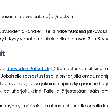
it­tee­seen: ruo­ve­den­lu­kio(at)sasky.fi
u­vuo­den ai­ka­na eril­li­sel­lä ha­ke­muk­sel­la jat­ku­vas
. Kysy va­pai­ta opis­ke­lu­paik­ko­ja myös 2. ja 3. vuo­si
it
­taa
Ruo­ve­den Rat­su­tal­li
. Rat­sas­tus­kurs­sit si­säl­
 Jo­kai­sel­le rat­sas­tus­ta­sol­le on tar­jol­la omat, mo­ni­
­taan vä­li­koe, jossa jo­kai­nen opis­ke­li­ja pää­see har­j
ai­lu­har­joi­tuk­si­na. Tal­leil­la jär­jes­te­tään li­säk­si omia
n myös yli­mää­räi­sil­le rat­sas­tus­tun­neil­le omal­la kus