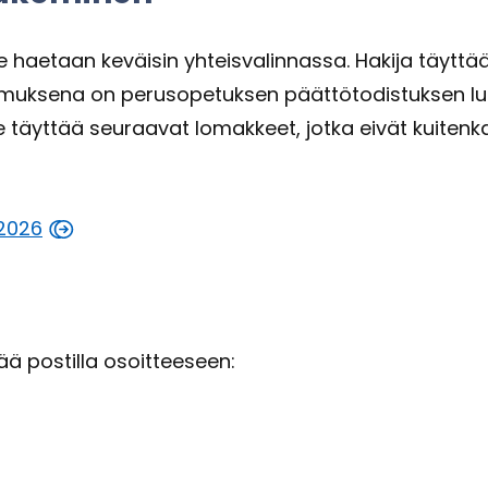
­le hae­taan ke­väi­sin yh­teis­va­lin­nas­sa. Ha­ki­ja täyt­
­muk­se­na on pe­rus­o­pe­tuk­sen päät­tö­to­dis­tuk­sen lu
lee täyt­tää seu­raa­vat lo­mak­keet, jotka eivät kui­ten­k
e 2026
ää pos­til­la osoit­tee­seen: