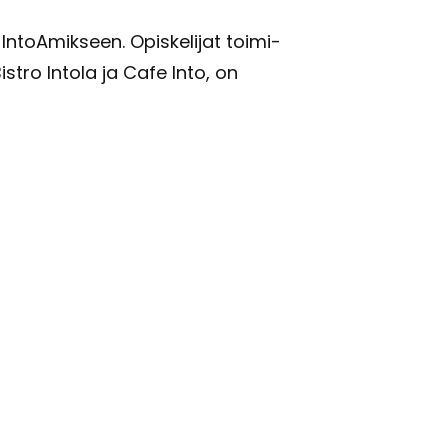
n­toA­mik­seen. Opis­ke­li­jat toi­mi­
Bi­stro In­to­la ja Cafe Into, on