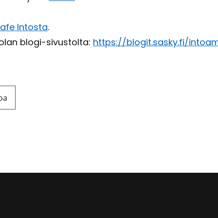
Cafe In­tos­ta
.
n­to­lan blogi-​sivustolta:
https://blo­git.sasky.fi/in­toa­
oa