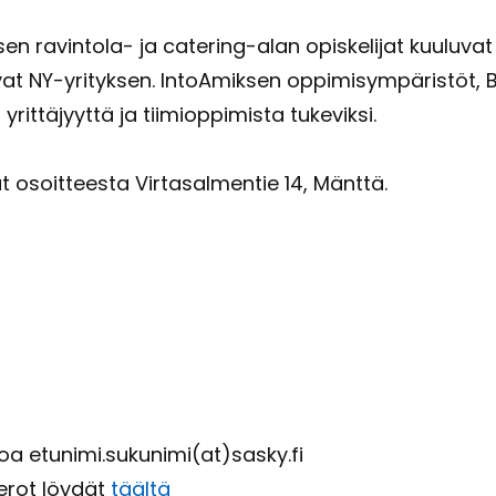
n ravintola-​ ja catering-​alan opis­ke­li­jat kuu­lu­vat I
ta­vat NY-​yrityksen. In­toA­mik­sen op­pi­mi­sym­pä­ris­töt, 
rit­tä­jyyt­tä ja tii­miop­pi­mis­ta tu­ke­vik­si.
ät osoit­tees­ta Vir­ta­sal­men­tie 14, Mänt­tä.
oa etu­ni­mi.su­ku­ni­mi(at)sasky.fi
me­rot löy­dät
tääl­tä