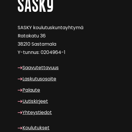
SASKY kou­lu­tus­kun­tayh­ty­mä
Ra­ta­ka­tu 36
38210 Sas­ta­ma­la
Y-​tunnus: 0204964-1
Saa­vu­tet­ta­vuus
Las­ku­tuso­soi­te
Pa­lau­te
Uu­tis­kir­jeet
Yh­teys­tie­dot
Kou­lu­tuk­set