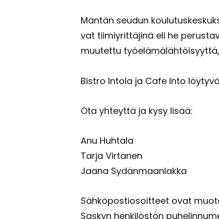
Män­tän seu­dun kou­lu­tus­kes­kuk­se
vat tii­miy­rit­tä­ji­nä eli he pe­rus­
muu­tet­tu työ­elä­mä­läh­töi­syyt­tä, y
Bi­stro In­to­la ja Cafe Into löy­ty­v
Ota yh­teyt­tä ja kysy lisää:
Anu Huh­ta­la
Tarja Vir­ta­nen
Jaana Sy­dän­maan­lak­ka
Säh­kö­pos­tio­soit­teet ovat muo­t
Sas­kyn hen­ki­lös­tön pu­he­lin­nu­