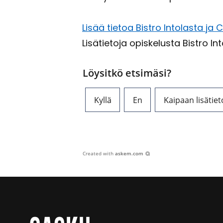
Lisää tie­toa Bi­stro In­to­las­ta ja 
Li­sä­tie­to­ja opis­ke­lus­ta Bi­stro I
Löysitkö etsimäsi?
Kyllä
En
Kaipaan lisätiet
Created with
askem.com