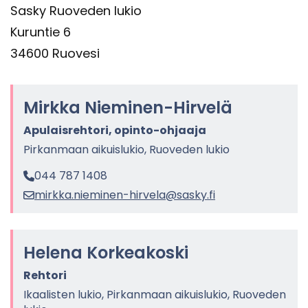
Sasky Ruo­ve­den lukio
Ku­run­tie 6
34600 Ruo­ve­si
Mirk­ka Nieminen-​Hirvelä
Apu­lais­reh­to­ri, opinto-​ohjaaja
Pir­kan­maan ai­kuis­lu­kio, Ruo­ve­den lukio
044 787 1408
mirk­ka.nieminen-​hirvela@sasky.fi
He­le­na Kor­kea­kos­ki
Reh­to­ri
Ikaa­lis­ten lukio, Pir­kan­maan ai­kuis­lu­kio, Ruo­ve­den