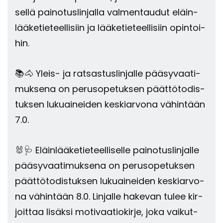
sel­lä pai­no­tus­lin­jal­la val­men­tau­dut eläin­
lää­ke­tie­teel­li­siin ja lää­ke­tie­teel­li­siin opin­toi­
hin.
📚🐴 Yleis-​ ja rat­sas­tus­lin­jal­le pää­sy­vaa­ti­
muk­se­na on pe­rus­o­pe­tuk­sen päät­tö­to­dis­
tuk­sen lu­kuai­nei­den kes­kiar­vo­na vä­hin­tään
7.0.
🐰🩺 Eläin­lää­ke­tie­teel­li­sel­le pai­no­tus­lin­jal­le
pää­sy­vaa­ti­muk­se­na on pe­rus­o­pe­tuk­sen
päät­tö­to­dis­tuk­sen lu­kuai­nei­den kes­kiar­vo­
na vä­hin­tään 8.0. Lin­jal­le ha­ke­van tulee kir­
joit­taa li­säk­si mo­ti­vaa­tio­kir­je, joka vai­kut­