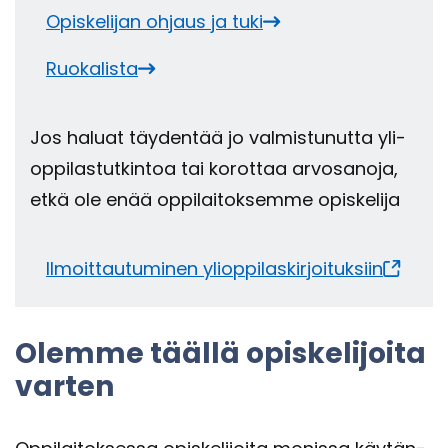
Opis­ke­li­jan oh­jaus ja tuki
Ruo­ka­lis­ta
Jos ha­luat täy­den­tää jo val­mis­tu­nut­ta yli­
op­pi­las­tut­kin­toa tai ko­rot­taa ar­vo­sa­no­ja,
etkä ole enää op­pi­lai­tok­sem­me opis­ke­li­ja
Il­moit­tau­tu­mi­nen yli­op­pi­las­kir­joi­tuk­siin
Olem­me tääl­lä opis­ke­li­joi­ta
var­ten