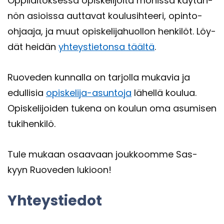
Op­pi­lai­tok­ses­sa opis­ke­li­joi­ta mo­nis­sa käy­tän­
nön asiois­sa aut­ta­vat kou­lusih­tee­ri, opinto-​
ohjaaja, ja muut opis­ke­li­ja­huol­lon hen­ki­löt. Löy­
dät hei­dän
yh­teys­tie­ton­sa tääl­tä
.
Ruo­ve­den kun­nal­la on tar­jol­la mu­ka­via ja
edul­li­sia
opiskelija-​asuntoja
lä­hel­lä kou­lua.
Opis­ke­li­joi­den tu­ke­na on kou­lun oma asu­mi­sen
tu­ki­hen­ki­lö.
Tule mu­kaan osaa­vaan jouk­koom­me Sas­
kyyn Ruo­ve­den lu­kioon!
Yh­teys­tie­dot