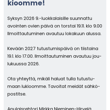
kioom­me!
Syk­syn 2026 9.-​luokkalaisille suun­nat­tu
avoin­ten ovien päivä on tors­tai 19.11. klo 9.00
Il­moit­tau­tu­mi­nen avau­tuu lo­ka­kuun alus­sa.
Ke­vään 2027 tu­tus­tu­mis­päi­vä on tiis­tai­na
19.1. klo 17.00. Il­moit­tau­tu­mi­nen avau­tuu jou­
lu­kuus­sa 2026.
Ota yh­teyt­tä, mi­kä­li ha­luat tulla tu­tus­tu­
maan lu­kioom­me. Ta­voi­tat mei­dät säh­kö­
pos­tit­se.
Apu­lais­reh­to­ri Mirk­ka Nieminen-​Hirvelä,