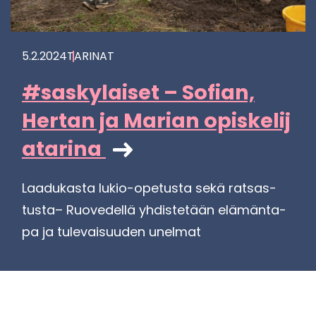
5.2.2024
TA­RI­NAT
#sas­ky­lai­set – So­fian,
Her­tan ja Ma­rian opis­ke­li­j
a­ta­ri­na
Laa­du­kas­ta lukio-​opetusta sekä rat­sas­
tus­ta– Ruo­ve­del­lä yh­dis­te­tään elä­män­ta­
pa ja tu­le­vai­suu­den unel­mat