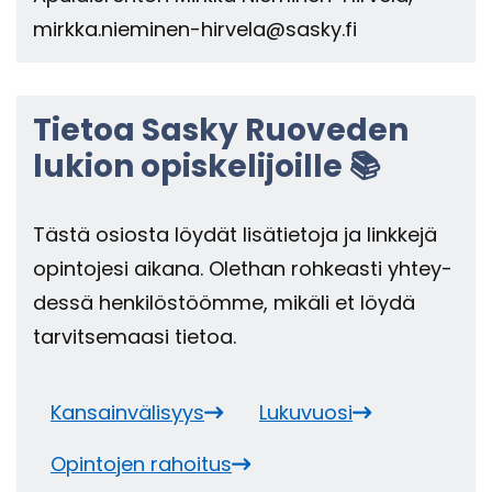
mirk­ka.nieminen-​hirvela@sasky.fi
Tie­toa Sasky Ruo­ve­den
lu­kion opis­ke­li­joil­le 📚
Tästä osios­ta löy­dät li­sä­tie­to­ja ja link­ke­jä
opin­to­je­si ai­ka­na. Olet­han roh­keas­ti yh­tey­
des­sä hen­ki­lös­tööm­me, mi­kä­li et löydä
tar­vit­se­maa­si tie­toa.
Kan­sain­vä­li­syys
Lu­ku­vuo­si
Opin­to­jen ra­hoi­tus