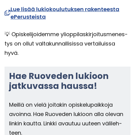
Lue lisää lu­kio­kou­lu­tuk­sen ra­ken­tees­ta
ePe­rus­teis­ta
💡 Opis­ke­li­joi­dem­me yli­op­pi­las­kir­joi­tus­me­nes­
tys on ollut val­ta­kun­nal­li­sis­sa ver­tai­luis­sa
hyvä.
Hae Ruo­ve­den lu­kioon
jat­ku­vas­sa haus­sa!
Meil­lä on vielä joi­ta­kin opis­ke­lu­paik­ko­ja
avoin­na. Hae Ruo­ve­den lu­kioon alla ole­van
lin­kin kaut­ta. Link­ki avau­tuu uu­teen vä­li­leh­
teen.