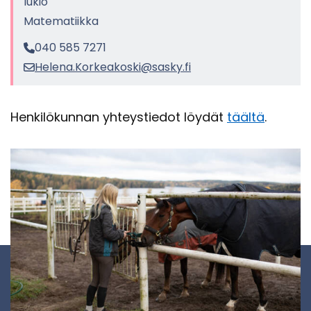
lukio
Ma­te­ma­tiik­ka
040 585 7271
He­le­na.Kor­kea­kos­ki@sasky.fi
Hen­ki­lö­kun­nan yh­teys­tie­dot löy­dät
tääl­tä
.