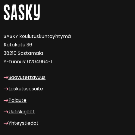
SASKY kou­lu­tus­kun­tayh­ty­mä
Ra­ta­ka­tu 36
38210 Sas­ta­ma­la
Y-​tunnus: 0204964-1
Saa­vu­tet­ta­vuus
Las­ku­tuso­soi­te
Pa­lau­te
Uu­tis­kir­jeet
Yh­teys­tie­dot