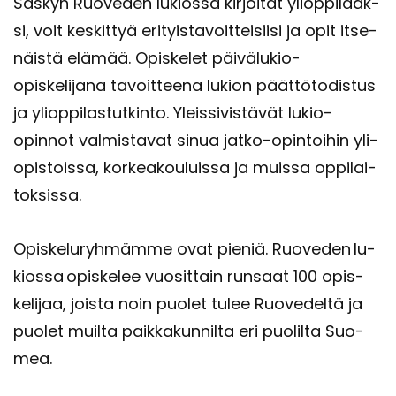
Sas­kyn Ruo­ve­den lu­kios­sa kir­joi­tat yli­op­pi­laak­
si, voit kes­kit­tyä eri­tyis­ta­voit­tei­sii­si ja opit it­se­
näis­tä elä­mää. Opis­ke­let päivälukio-​
opiskelijana ta­voit­tee­na lu­kion päät­tö­to­dis­tus
ja yli­op­pi­las­tut­kin­to. Yleis­si­vis­tä­vät lukio-​
opinnot val­mis­ta­vat sinua jatko-​opintoihin yli­
opis­tois­sa, kor­kea­kou­luis­sa ja muis­sa op­pi­lai­
tok­sis­sa.
Opis­ke­lu­ryh­mäm­me ovat pie­niä. Ruo­ve­den lu­
kios­sa opis­ke­lee vuo­sit­tain run­saat 100 opis­
ke­li­jaa, jois­ta noin puo­let tulee Ruo­ve­del­tä ja
puo­let muil­ta paik­ka­kun­nil­ta eri puo­lil­ta Suo­
mea.