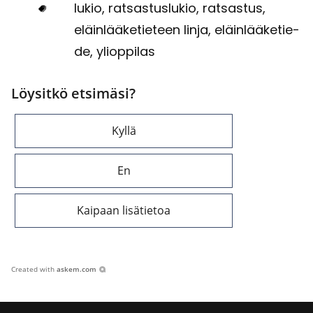
lukio, rat­sas­tus­lu­kio, rat­sas­tus,
eläin­lää­ke­tie­teen linja, eläin­lää­ke­tie­
de, yli­op­pi­las
Löysitkö etsimäsi?
Kyllä
En
Kaipaan lisätietoa
Created with
askem.com