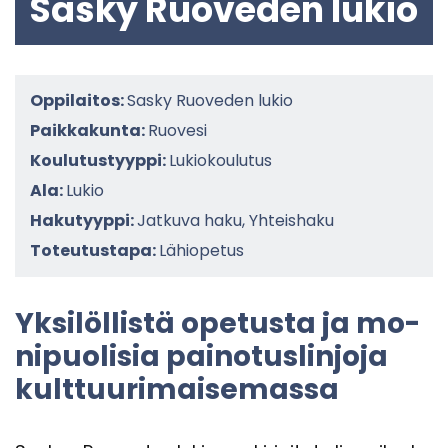
Sasky Ruo­ve­den lukio
Oppilaitos:
Sasky Ruoveden lukio
Paikkakunta:
Ruovesi
Koulutustyyppi:
Lukiokoulutus
Ala:
Lukio
Hakutyyppi:
Jatkuva haku, Yhteishaku
Toteutustapa:
Lähiopetus
Yk­si­löl­lis­tä ope­tus­ta ja mo­
ni­puo­li­sia pai­no­tus­lin­jo­ja
kult­tuu­ri­mai­se­mas­sa