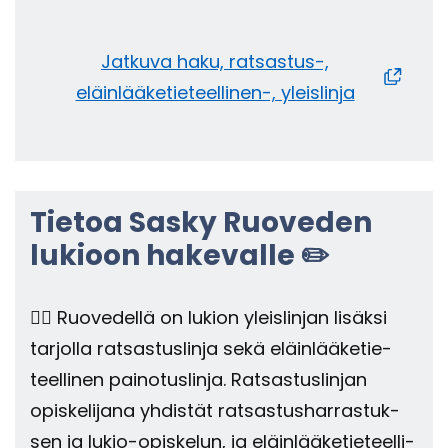
Jat­ku­va haku, ratsastus-​,
eläinlääketieteellinen-​, yleis­lin­ja
Tie­toa Sasky Ruo­ve­den
lu­kioon ha­ke­val­le ✏️
👉🏼 Ruo­ve­del­lä on lu­kion yleis­lin­jan li­säk­si
tar­jol­la rat­sas­tus­lin­ja sekä eläin­lää­ke­tie­
teel­li­nen pai­no­tus­lin­ja. Rat­sas­tus­lin­jan
opis­ke­li­ja­na yh­dis­tät rat­sas­tus­har­ras­tuk­
sen ja lukio-​opiskelun, ja eläin­lää­ke­tie­teel­li­