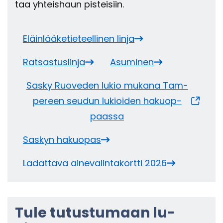
taa yh­teis­haun pis­tei­siin.
Eläin­lää­ke­tie­teel­li­nen linja
Rat­sas­tus­lin­ja
Asu­mi­nen
Sasky Ruo­ve­den lukio mu­ka­na Tam­
pe­reen seu­dun lu­kioi­den ha­kuop­
paas­sa
Sas­kyn ha­kuo­pas
La­dat­ta­va ai­ne­va­lin­ta­kort­ti 2026
Tule tu­tus­tu­maan lu­