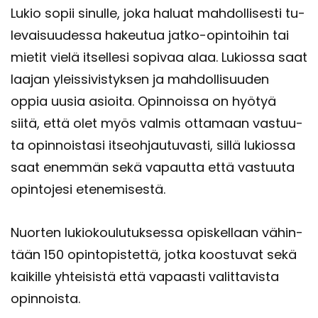
Lukio sopii si­nul­le, joka ha­luat mah­dol­li­ses­ti tu­
le­vai­suu­des­sa ha­keu­tua jatko-​opintoihin tai
mie­tit vielä it­sel­le­si so­pi­vaa alaa. Lu­kios­sa saat
laa­jan yleis­si­vis­tyk­sen ja mah­dol­li­suu­den
oppia uusia asioi­ta. Opin­nois­sa on hyö­tyä
siitä, että olet myös val­mis ot­ta­maan vas­tuu­
ta opin­nois­ta­si it­seoh­jau­tu­vas­ti, sillä lu­kios­sa
saat enem­män sekä va­paut­ta että vas­tuu­ta
opin­to­je­si ete­ne­mi­ses­tä.
Nuor­ten lu­kio­kou­lu­tuk­ses­sa opis­kel­laan vä­hin­
tään 150 opin­to­pis­tet­tä, jotka koos­tu­vat sekä
kai­kil­le yh­tei­sis­tä että va­paas­ti va­lit­ta­vis­ta
opin­nois­ta.