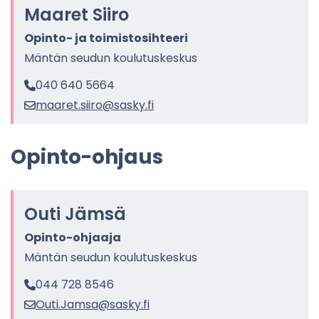
Maa­ret Siiro
Opinto-​ ja toi­mis­to­sih­tee­ri
Män­tän seu­dun kou­lu­tus­kes­kus
040 640 5664
maa­ret.siiro@sasky.fi
Opinto-​ohjaus
Outi Jämsä
Opinto-​ohjaaja
Män­tän seu­dun kou­lu­tus­kes­kus
044 728 8546
Outi.Jamsa@sasky.fi