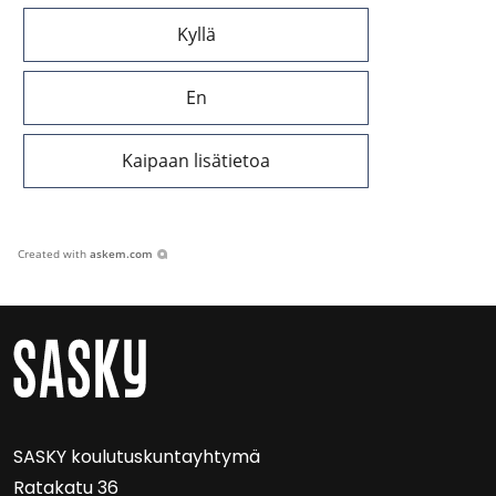
Kyllä
En
Kaipaan lisätietoa
Created with
askem.com
SASKY kou­lu­tus­kun­tayh­ty­mä
Ra­ta­ka­tu 36