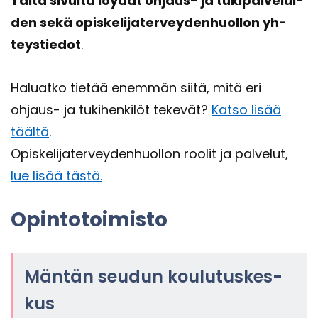
Tältä si­vul­ta löy­dät ohjaus-​​​ ja tu­ki­pal­ve­lui­
den sekä opis­ke­li­ja­ter­vey­den­huol­lon yh­
teys­tie­dot
.
Ha­luat­ko tie­tää enem­män siitä, mitä eri
ohjaus-​​​ ja tu­ki­hen­ki­löt te­ke­vät?
Katso lisää
tääl­tä
.
Opis­ke­li­ja­ter­vey­den­huol­lon roo­lit ja pal­ve­lut,
lue lisää tästä.
Opin­to­toi­mis­to
Män­tän seu­dun kou­lu­tus­kes­
kus