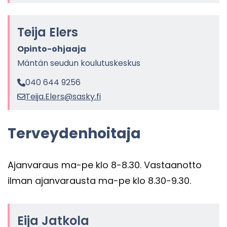
Teija Elers
Opinto-​ohjaaja
Män­tän seu­dun kou­lu­tus­kes­kus
040 644 9256
Teija.Elers@sasky.fi
Ter­vey­den­hoi­ta­ja
Ajan­va­raus ma-pe klo 8-8.30. Vas­taan­ot­to
ilman ajan­va­raus­ta ma-pe klo 8.30-9.30.
Eija Jat­ko­la