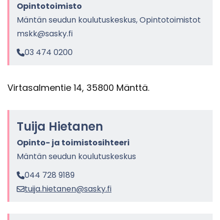
Opin­to­toi­mis­to
Män­tän seu­dun kou­lu­tus­kes­kus, Opin­to­toi­mis­tot
mskk@sasky.fi
03 474 0200
Vir­ta­sal­men­tie 14, 35800 Mänt­tä.
Tuija Hie­ta­nen
Opinto-​ ja toi­mis­to­sih­tee­ri
Män­tän seu­dun kou­lu­tus­kes­kus
044 728 9189
tuija.hie­ta­nen@sasky.fi