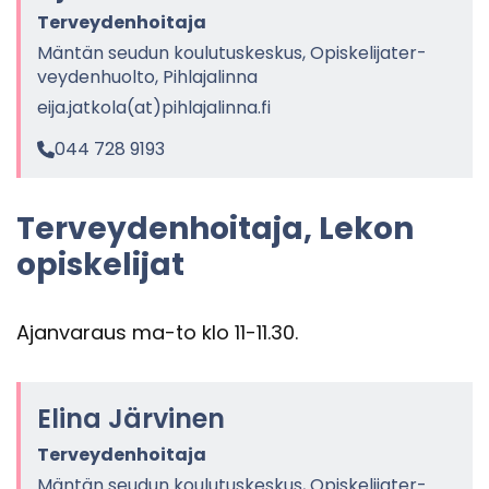
Ter­vey­den­hoi­ta­ja
Män­tän seu­dun kou­lu­tus­kes­kus, Opis­ke­li­ja­ter­
vey­den­huol­to, Pih­la­ja­lin­na
eija.jat­ko­la(at)pih­la­ja­lin­na.fi
044 728 9193
Ter­vey­den­hoi­ta­ja, Lekon
opis­ke­li­jat
Ajan­va­raus ma-to klo 11-11.30.
Elina Jär­vi­nen
Ter­vey­den­hoi­ta­ja
Män­tän seu­dun kou­lu­tus­kes­kus, Opis­ke­li­ja­ter­