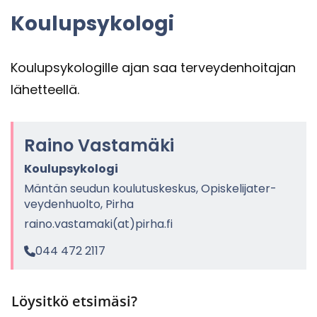
Kou­lup­sy­ko­lo­gi
Kou­lup­sy­ko­lo­gil­le ajan saa ter­vey­den­hoi­ta­jan
lä­het­teel­lä.
Raino Vas­ta­mä­ki
Kou­lup­sy­ko­lo­gi
Män­tän seu­dun kou­lu­tus­kes­kus, Opis­ke­li­ja­ter­
vey­den­huol­to, Pirha
raino.vas­ta­ma­ki(at)pirha.fi
044 472 2117
Löysitkö etsimäsi?