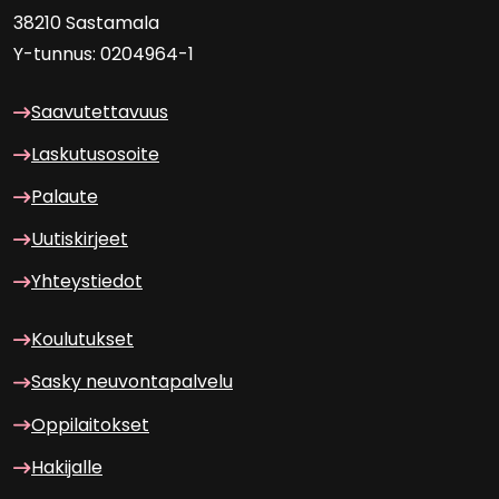
38210 Sas­ta­ma­la
Y-​tunnus: 0204964-1
Saa­vu­tet­ta­vuus
Las­ku­tuso­soi­te
Pa­lau­te
Uu­tis­kir­jeet
Yh­teys­tie­dot
Kou­lu­tuk­set
Sasky neu­von­ta­pal­ve­lu
Op­pi­lai­tok­set
Ha­ki­jal­le