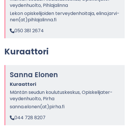
vey­den­huol­to, Pih­la­ja­lin­na
Lekon opis­ke­li­joi­den ter­vey­den­hoi­ta­ja, elina.jar­vi­
nen(at)pih­la­ja­lin­na.fi
050 381 2674
Ku­raat­to­ri
Sanna Elo­nen
Ku­raat­to­ri
Män­tän seu­dun kou­lu­tus­kes­kus, Opis­ke­li­ja­ter­
vey­den­huol­to, Pirha
sanna.elo­nen(at)pirha.fi
044 728 8207