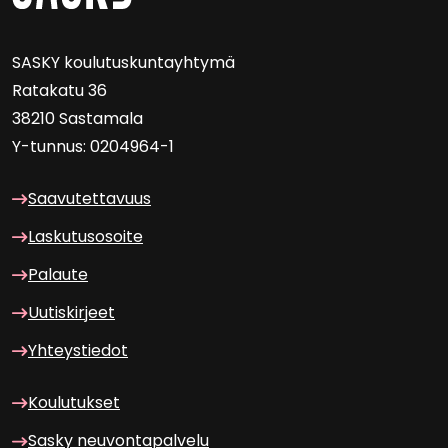
SASKY kou­lu­tus­kun­tayh­ty­mä
Ra­ta­ka­tu 36
38210 Sas­ta­ma­la
Y-​tunnus: 0204964-1
Saa­vu­tet­ta­vuus
Las­ku­tuso­soi­te
Pa­lau­te
Uu­tis­kir­jeet
Yh­teys­tie­dot
Kou­lu­tuk­set
Sasky neu­von­ta­pal­ve­lu