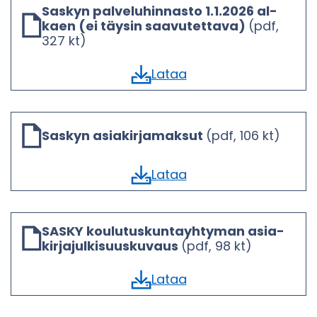
Sas­kyn pal­ve­lu­hin­nas­to 1.1.2026 al­
kaen (ei täy­sin saa­vu­tet­ta­va)
(pdf,
327 kt)
Lataa
Sas­kyn asia­kir­ja­mak­sut
(pdf, 106 kt)
Lataa
SASKY kou­lu­tus­kun­tayh­ty­man asia­
kir­ja­jul­ki­suus­ku­vaus
(pdf, 98 kt)
Lataa