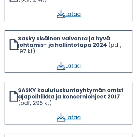
Lataa
Sasky si­säi­nen val­von­ta ja hyvä
johtamis-​ ja hal­lin­to­ta­pa 2024
(pdf,
197 kt)
Lataa
SASKY kou­lu­tus­kun­tayh­ty­män omis­t
a­ja­po­li­tiik­ka ja kon­ser­nioh­jeet 2017
(pdf, 296 kt)
Lataa