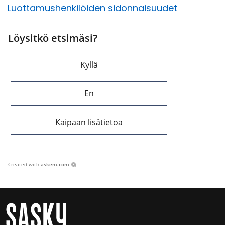
Luot­ta­mus­hen­ki­löi­den si­don­nai­suu­det
Löysitkö etsimäsi?
Kyllä
En
Kaipaan lisätietoa
Created with
askem.com