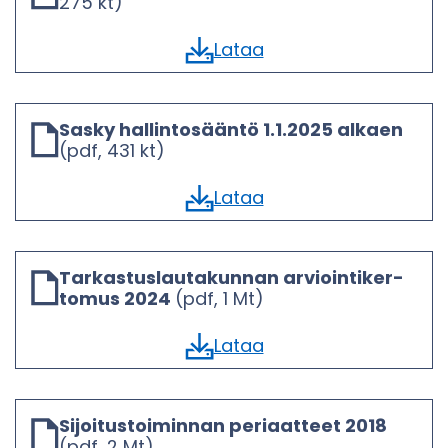
275 kt)
Lataa
Sasky hal­lin­to­sään­tö 1.1.2025 al­kaen
(pdf, 431 kt)
Lataa
Tar­kas­tus­lau­ta­kun­nan ar­vioin­ti­ker­
to­mus 2024
(pdf, 1 Mt)
Lataa
Si­joi­tus­toi­min­nan pe­ri­aat­teet 2018
(pdf, 2 Mt)