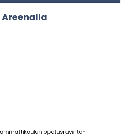
 Aree­nal­la
m­mat­ti­kou­lun ope­tus­ra­vin­to­