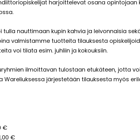
kondiittoriopiskelijat har­joit­te­le­vat osana opin­to­jaan
mos­sa.
 tulla naut­ti­maan kupin kah­via ja lei­von­nai­sia sek
oi­na val­mis­tam­me tuot­tei­ta ti­lauk­ses­ta opis­ke­li­j
ei­ta voi ti­la­ta esim. juh­liin ja ko­kouk­siin.
­ryh­mien il­moit­ta­van tu­los­taan etu­kä­teen, jotta vo
 Wareliuksessa jär­jes­te­tään ti­lauk­ses­ta myös eri­lai­s
50 €
1,00 €