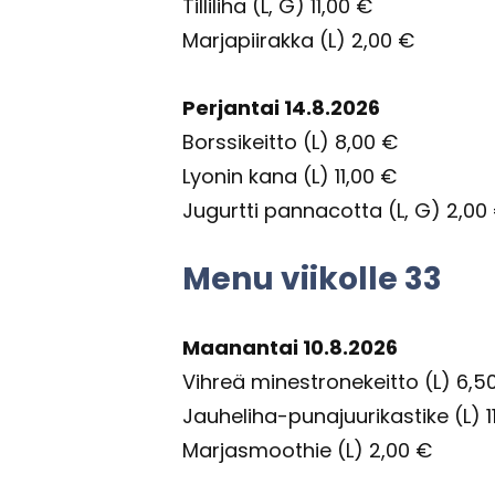
Til­li­li­ha (L, G) 11,00 €
Mar­ja­pii­rak­ka (L) 2,00 €
Per­jan­tai 14.8.2026
Bors­si­keit­to (L) 8,00 €
Ly­onin kana (L) 11,00 €
Ju­gurt­ti pan­nacot­ta (L, G) 2,00
Menu vii­kol­le 33
Maa­nan­tai 10.8.2026
Vih­reä mi­ne­stro­ne­keit­to (L) 6,
Jauheliha-​punajuurikastike (L) 1
Mar­jas­moot­hie (L) 2,00 €