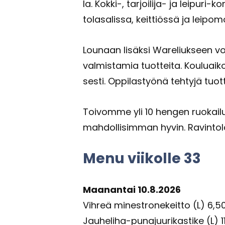
la. Kokki-​, tarjoilija-​ ja leipuri-​
to­la­sa­lis­sa, keit­tiös­sä ja lei­po­
Lou­naan li­säk­si Wareliukseen voi
val­mis­ta­mia tuot­tei­ta. Kou­luai­k
ses­ti. Op­pi­las­työ­nä teh­ty­jä tuot­t
Toi­vom­me yli 10 hen­gen ruo­kai­lu
mah­dol­li­sim­man hyvin. Ra­vin­to­la
Menu vii­kol­le 33
Maa­nan­tai 10.8.2026
Vih­reä mi­ne­stro­ne­keit­to (L) 6,
Jauheliha-​punajuurikastike (L) 1