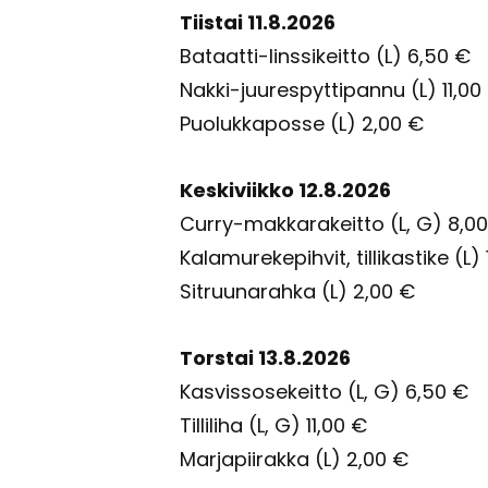
Tiis­tai 11.8.2026
Bataatti-​linssikeitto (L) 6,50 €
Nakki-​juurespyttipannu (L) 11,00
Puo­luk­ka­pos­se (L) 2,00 €
Kes­ki­viik­ko 12.8.2026
Curry-​makkarakeitto (L, G) 8,0
Ka­la­mu­re­ke­pih­vit, til­li­kas­ti­ke (L
Sit­ruu­na­rah­ka (L) 2,00 €
Tors­tai 13.8.2026
Kas­vis­so­se­keit­to (L, G) 6,50 €
Til­li­li­ha (L, G) 11,00 €
Mar­ja­pii­rak­ka (L) 2,00 €