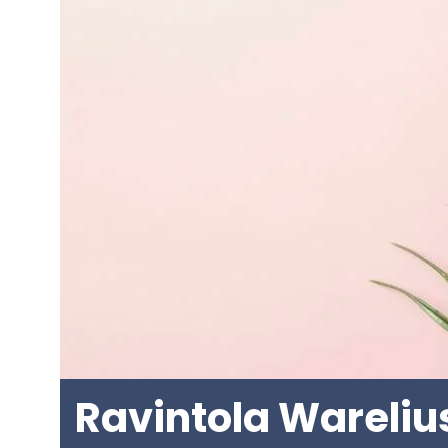
Ra­vin­to­la Wareliu