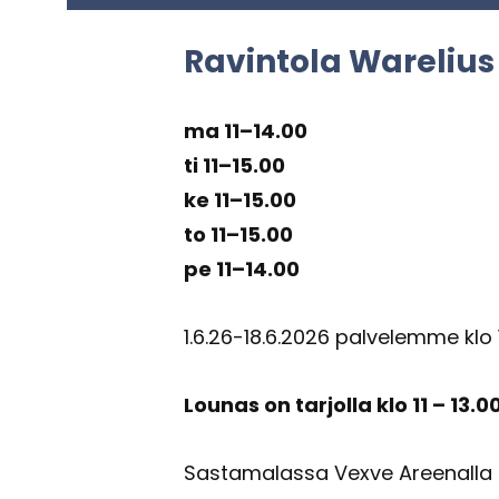
Ra­vin­to­la Warelius
ma 11–14.00
ti 11–15.00
ke 11–15.00
to 11–15.00
pe 11–14.00
1.6.26-18.6.2026 pal­ve­lem­me klo 
Lou­nas on tar­jol­la klo 11 – 13.0
Sas­ta­ma­las­sa Vexve Aree­nal­la 