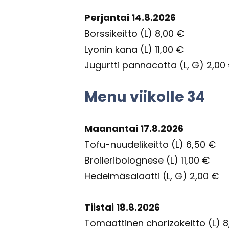
Per­jan­tai 14.8.2026
Bors­si­keit­to (L) 8,00 €
Ly­onin kana (L) 11,00 €
Ju­gurt­ti pan­nacot­ta (L, G) 2,00
Menu vii­kol­le 34
Maa­nan­tai 17.8.2026
Tofu-​nuudelikeitto (L) 6,50 €
Broi­le­ri­bo­log­ne­se (L) 11,00 €
He­del­mä­sa­laat­ti (L, G) 2,00 €
Tiis­tai 18.8.2026
To­maat­ti­nen chorizokeitto (L) 