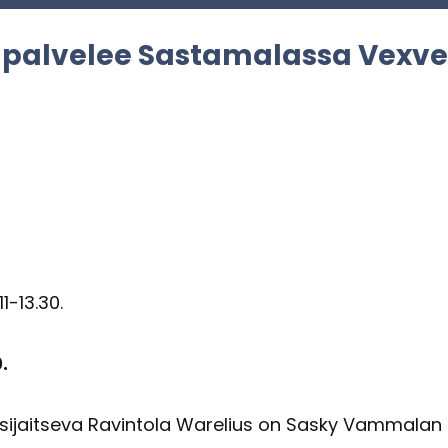
 pal­ve­lee Sas­ta­ma­las­sa Vexve
11-13.30.
0.
si­jait­se­va Ra­vin­to­la Warelius on Sasky Vam­ma­lan a