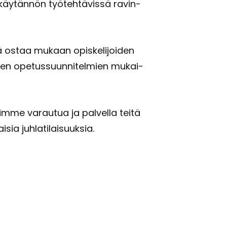
 käy­tän­nön työ­teh­tä­vis­sä ra­vin­
ä ostaa mu­kaan opis­ke­li­joi­den
oi­den ope­tus­suun­ni­tel­mien mu­kai­
im­me va­rau­tua ja pal­vel­la teitä
ia juh­la­ti­lai­suuk­sia.