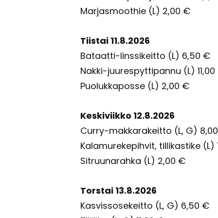
Mar­jas­moot­hie (L) 2,00 €
Tiis­tai 11.8.2026
Bataatti-​linssikeitto (L) 6,50 €
Nakki-​juurespyttipannu (L) 11,00
Puo­luk­ka­pos­se (L) 2,00 €
Kes­ki­viik­ko 12.8.2026
Curry-​makkarakeitto (L, G) 8,0
Ka­la­mu­re­ke­pih­vit, til­li­kas­ti­ke (L
Sit­ruu­na­rah­ka (L) 2,00 €
Tors­tai 13.8.2026
Kas­vis­so­se­keit­to (L, G) 6,50 €