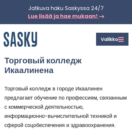
Siir­
Jat­ku­va haku Sas­kys­sa 24/7
ry
Lue lisää ja hae mu­kaan!
si­
säl­
Etusi­
Valikko
töön
vu
Торговый колледж
Икаалинена
Торговый колледж в городе Икаалинен
предлагает обучение по профессиям, связанным
с коммерческой деятельностью,
информационно-​вычислительной техникой и
сферой соцобеспечения и здравоохранения.