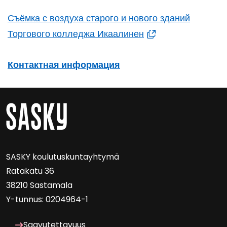
Съёмка с воздуха старого и нового зданий
Торгового колледжа Икаалинен
Контактная информация
SASKY kou­lu­tus­kun­tayh­ty­mä
Ra­ta­ka­tu 36
38210 Sas­ta­ma­la
Y-​tunnus: 0204964-1
Saa­vu­tet­ta­vuus