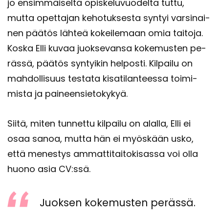
jo en­sim­mäi­sel­tä opis­ke­lu­vuo­del­ta tuttu,
mutta opet­ta­jan ke­ho­tuk­ses­ta syn­tyi var­si­nai­
nen pää­tös läh­teä ko­kei­le­maan omia tai­to­ja.
Koska Elli kuvaa juok­se­van­sa ko­ke­mus­ten pe­
räs­sä, pää­tös syn­tyi­kin hel­pos­ti. Kil­pai­lu on
mah­dol­li­suus tes­ta­ta ki­sa­ti­lan­tees­sa toi­mi­
mis­ta ja pai­neen­sie­to­ky­kyä.
Siitä, miten tun­net­tu kil­pai­lu on alal­la, Elli ei
osaa sanoa, mutta hän ei myös­kään usko,
että me­nes­tys am­mat­ti­tai­to­ki­sas­sa voi olla
huono asia CV:ssä.
Juok­sen ko­ke­mus­ten pe­räs­sä.