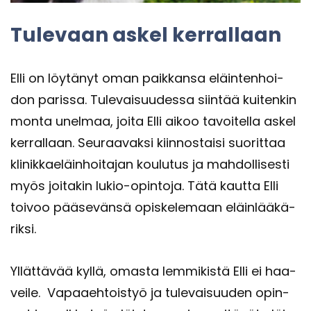
Tu­le­vaan askel ker­ral­laan
Elli on löy­tä­nyt oman paik­kan­sa eläin­ten­hoi­
don pa­ris­sa. Tu­le­vai­suu­des­sa siin­tää kui­ten­kin
monta unel­maa, joita Elli aikoo ta­voi­tel­la askel
ker­ral­laan. Seu­raa­vak­si kiin­nos­tai­si suo­rit­taa
kli­nik­kae­läin­hoi­ta­jan kou­lu­tus ja mah­dol­li­ses­ti
myös joi­ta­kin lukio-​opintoja. Tätä kaut­ta Elli
toi­voo pää­se­vän­sä opis­ke­le­maan eläin­lää­kä­
rik­si.
Yl­lät­tä­vää kyllä, omas­ta lem­mi­kis­tä Elli ei haa­
vei­le. Va­paa­eh­tois­työ ja tu­le­vai­suu­den opin­