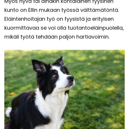
Myös hyvä tai ai­na­kin koh­ta­lai­nen fyy­si­nen
kunto on Ellin mu­kaan työs­sä vält­tä­mä­tön­tä.
Eläin­ten­hoi­ta­jan työ on fyy­sis­tä ja eri­tyi­sen
kuor­mit­ta­vaa se voi olla tuo­tan­toe­läin­puo­lel­la,
mi­kä­li työtä teh­dään pal­jon har­tia­voi­min.