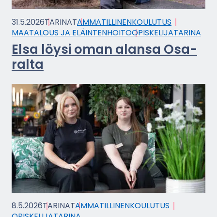
31.5.2026
TA­RI­NAT
AM­MA­TIL­LI­NEN­KOU­LU­TUS
MAA­TA­LOUS JA ELÄIN­TEN­HOI­TO
OPIS­KE­LI­JA­TA­RI­NA
Elsa löysi oman alan­sa Osa­
ral­ta
8.5.2026
TA­RI­NAT
AM­MA­TIL­LI­NEN­KOU­LU­TUS
OPIS­KE­LI­JA­TA­RI­NA