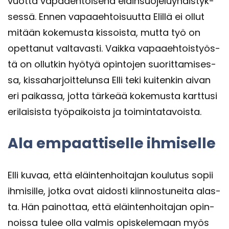
vuot­ta va­paa­eh­toi­se­na eläin­suo­je­lu­yh­dis­tyk­
ses­sä. Ennen va­paa­eh­toi­suut­ta Elil­lä ei ollut
mi­tään ko­ke­mus­ta kis­sois­ta, mutta työ on
opet­ta­nut val­ta­vas­ti. Vaik­ka va­paa­eh­tois­työs­
tä on ol­lut­kin hyö­tyä opin­to­jen suo­rit­ta­mi­ses­
sa, kis­sa­har­joit­te­lun­sa Elli teki kui­ten­kin aivan
eri pai­kas­sa, jotta tär­ke­ää ko­ke­mus­ta kart­tusi
eri­lai­sis­ta työ­pai­kois­ta ja toi­min­ta­ta­vois­ta.
Ala em­paat­ti­sel­le ih­mi­sel­le
Elli kuvaa, että eläin­ten­hoi­ta­jan kou­lu­tus sopii
ih­mi­sil­le, jotka ovat ai­dos­ti kiin­nos­tu­nei­ta alas­
ta. Hän pai­not­taa, että eläin­ten­hoi­ta­jan opin­
nois­sa tulee olla val­mis opis­ke­le­maan myös