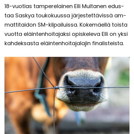
18-​vuotias tam­pe­re­lai­nen Elli Mul­ta­nen edus­
taa Sas­kya tou­ko­kuus­sa jär­jes­tet­tä­vis­sä am­
mat­ti­tai­don SM-​kilpailuissa. Ko­ke­mäel­lä tois­ta
vuot­ta eläin­ten­hoi­ta­jak­si opis­ke­le­va Elli on yksi
kah­dek­sas­ta eläin­ten­hoi­ta­ja­la­jin fi­na­lis­teis­ta.