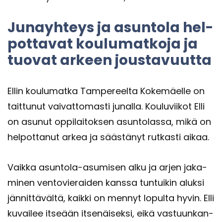
Ju­nayh­teys ja asun­to­la hel­
pot­ta­vat kou­lu­mat­ko­ja ja
tuo­vat ar­keen jous­ta­vuut­ta
Ellin kou­lu­mat­ka Tam­pe­reel­ta Ko­ke­mäel­le on
tait­tu­nut vai­vat­to­mas­ti ju­nal­la. Kou­lu­vii­kot Elli
on asu­nut op­pi­lai­tok­sen asun­to­las­sa, mikä on
hel­pot­ta­nut arkea ja sääs­tä­nyt rut­kas­ti aikaa.
Vaik­ka asuntola-​asumisen alku ja arjen ja­ka­
mi­nen ven­to­vie­rai­den kans­sa tun­tui­kin aluk­si
jän­nit­tä­väl­tä, kaik­ki on men­nyt lo­pul­ta hyvin. Elli
ku­vai­lee it­se­ään it­se­näi­sek­si, eikä vas­tuun­kan­