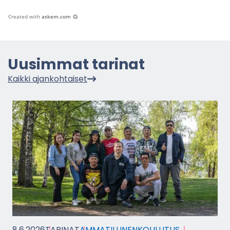
Created with
askem.com
Uusim­mat ta­ri­nat
Kaik­ki ajan­koh­tai­set
8.6.2026
TA­RI­NAT
AM­MA­TIL­LI­NEN­KOU­LU­TUS