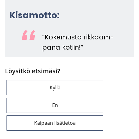
Ki­sa­mot­to:
”Ko­ke­mus­ta rik­kaam­
pa­na ko­tiin!”
Löysitkö etsimäsi?
Kyllä
En
Kaipaan lisätietoa