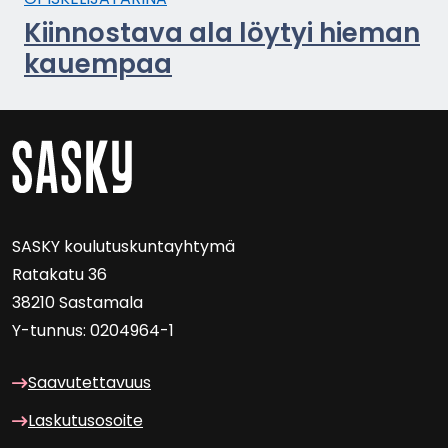
Kiin­nos­ta­va ala löy­tyi hie­man
kau­em­paa
SASKY kou­lu­tus­kun­tayh­ty­mä
Ra­ta­ka­tu 36
38210 Sas­ta­ma­la
Y-​tunnus: 0204964-1
Saa­vu­tet­ta­vuus
Las­ku­tuso­soi­te