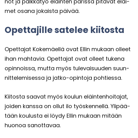
not ja palk­ka­työ eläin­ten pa­ris­sa pi­tä­vät eläi­
met osana jo­kais­ta päi­vää.
Opet­ta­jil­le sa­te­lee kii­tos­ta
Opet­ta­jat Ko­ke­mäel­lä ovat Ellin mu­kaan ol­leet
ihan mah­ta­via. Opet­ta­jat ovat ol­leet tu­ke­na
opin­nois­sa, mutta myös tu­le­vai­suu­den suun­
nit­te­le­mi­ses­sa ja jatko-​opintoja poh­ties­sa.
Kii­tos­ta saa­vat myös kou­lun eläin­ten­hoi­ta­jat,
joi­den kans­sa on ollut ilo työs­ken­nel­lä. Yli­pää­
tään kou­lus­ta ei löydy Ellin mu­kaan mi­tään
huo­noa sa­not­ta­vaa.