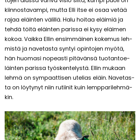
to­jen alus­sa vahva visio siitä, kumpi puoli on
kiin­nos­ta­vam­pi, mutta Elli itse ei osaa vetää
rajaa eläin­ten vä­lil­lä. Halu hoi­taa eläi­miä ja
tehdä töitä eläin­ten pa­ris­sa ei kysy eläi­men
kokoa. Vaik­ka Ellin en­sim­mäi­nen ko­ke­mus leh­
mis­tä ja na­ve­tas­ta syn­tyi opin­to­jen myötä,
hän huo­ma­si no­peas­ti pi­tä­vän­sä tuo­tan­toe­
läin­ten pa­ris­sa työs­ken­te­lys­tä. Ellin mu­kaan
lehmä on sym­paat­ti­sen ute­lias eläin. Na­ve­tas­
ta on löy­ty­nyt niin ru­tii­nit kuin lemp­pa­ri­leh­mä­
kin.