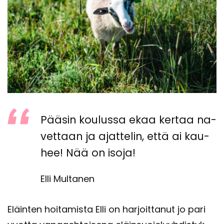
Pää­sin kou­lus­sa ekaa ker­taa na­
vet­taan ja ajat­te­lin, että ai kau­
hee! Nää on isoja!
Elli Multanen
Eläin­ten hoi­ta­mis­ta Elli on har­joit­ta­nut jo pari