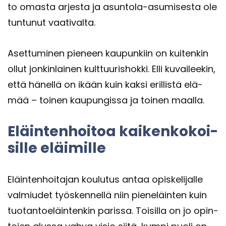
to omas­ta ar­jes­ta ja asuntola-​asumisesta ole
tun­tu­nut vaa­ti­val­ta.
Aset­tu­mi­nen pie­neen kau­pun­kiin on kui­ten­kin
ollut jon­kin­lai­nen kult­tuu­ris­hok­ki. Elli ku­vai­lee­kin,
että hä­nel­lä on ikään kuin kaksi eril­lis­tä elä­
mää – toi­nen kau­pun­gis­sa ja toi­nen maal­la.
Eläin­ten­hoi­toa kai­ken­ko­koi­
sil­le eläi­mil­le
Eläin­ten­hoi­ta­jan kou­lu­tus antaa opis­ke­li­jal­le
val­miu­det työs­ken­nel­lä niin pie­ne­läin­ten kuin
tuo­tan­toe­läin­ten­kin pa­ris­sa. Toi­sil­la on jo opin­