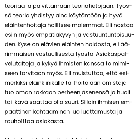
teo­ri­aa ja päi­vit­tä­mään teo­ria­tie­to­jaan. Työs­
sä teo­ria yh­dis­tyy aina käy­tän­töön ja hyvä
eläin­ten­hoi­ta­ja hal­lit­see mo­lem­mat. Elli nos­taa
esiin myös em­pa­tia­ky­vyn ja vas­tuun­tun­toi­suu­
den. Kyse on elä­vien eläin­ten hoi­dos­ta, eli ää­
rim­mäi­sen vas­tuul­li­ses­ta työs­tä. Asia­kas­pal­
ve­lu­tai­to­ja ja kykyä ih­mis­ten kans­sa toi­mi­mi­
seen tar­vi­taan myös. Elli muis­tut­taa, että esi­
mer­kik­si eläinkli­ni­kal­le tai hoi­to­laan omis­ta­ja
tuo oman rak­kaan per­heen­jä­se­nen­sä ja huoli
tai ikävä saat­taa olla suuri. Sil­loin ih­mi­sen em­
paat­ti­nen koh­taa­mi­nen luo luot­ta­mus­ta ja
rau­hoit­taa asia­kas­ta.