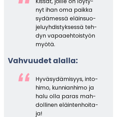
Kis­sat, joil­le on löy­ty­
nyt ihan oma paik­ka
sy­dä­mes­sä eläin­suo­
je­lu­yh­dis­tyk­ses­sä teh­
dyn va­paa­eh­tois­työn
myötä.
Vah­vuu­det alal­la:
Hy­vä­sy­dä­mi­syys, in­to­
hi­mo, kun­nian­hi­mo ja
halu olla paras mah­
dol­li­nen eläin­ten­hoi­ta­
ja!