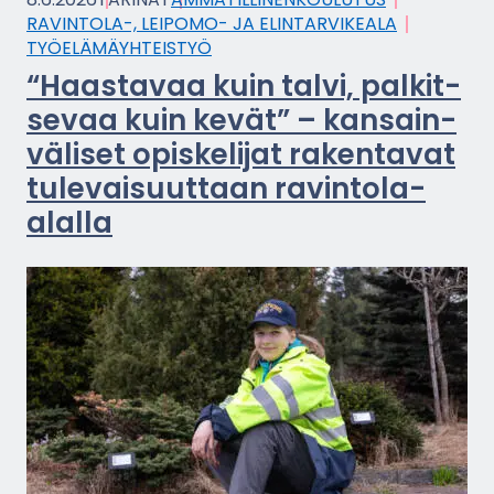
RAVINTOLA-​, LEIPOMO-​ JA ELIN­TAR­VI­KEA­LA
TYÖ­ELÄ­MÄYH­TEIS­TYÖ
“Haas­ta­vaa kuin talvi, pal­kit­
se­vaa kuin kevät” – kan­sain­
vä­li­set opis­ke­li­jat ra­ken­ta­vat
tu­le­vai­suut­taan ravintola-​
alalla