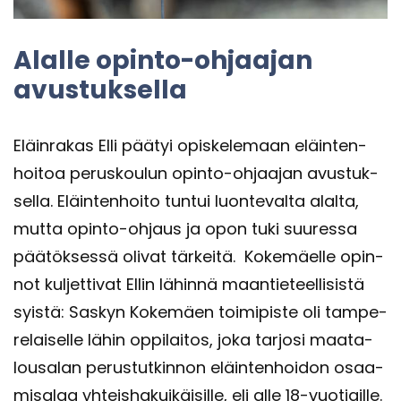
Alal­le opinto-​ohjaajan
avus­tuk­sel­la
Eläin­ra­kas Elli pää­tyi opis­ke­le­maan eläin­ten­
hoi­toa pe­rus­kou­lun opinto-​ohjaajan avus­tuk­
sel­la. Eläin­ten­hoi­to tun­tui luon­te­val­ta alal­ta,
mutta opinto-​ohjaus ja opon tuki suu­res­sa
pää­tök­ses­sä oli­vat tär­kei­tä. Ko­ke­mäel­le opin­
not kul­jet­ti­vat Ellin lä­hin­nä maan­tie­teel­li­sis­tä
syis­tä: Sas­kyn Ko­ke­mäen toi­mi­pis­te oli tam­pe­
re­lai­sel­le lähin op­pi­lai­tos, joka tar­jo­si maa­ta­
lous­a­lan pe­rus­tut­kin­non eläin­ten­hoi­don osaa­
mi­sa­laa yh­teis­ha­kui­käi­sil­le, eli alle 18-​vuotiaille.