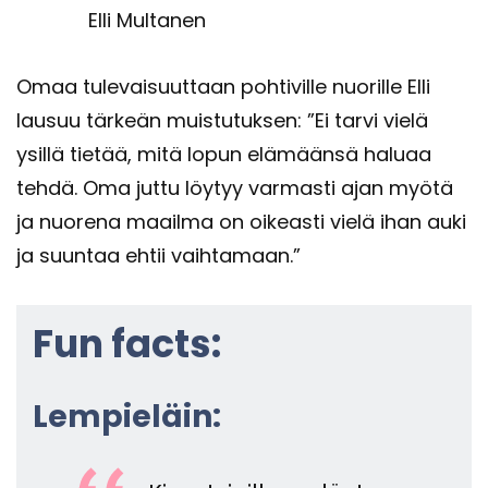
Elli Multanen
Omaa tu­le­vai­suut­taan poh­ti­vil­le nuo­ril­le Elli
lausuu tär­keän muis­tu­tuk­sen: ”Ei tarvi vielä
ysil­lä tie­tää, mitä lopun elä­mään­sä ha­lu­aa
tehdä. Oma juttu löy­tyy var­mas­ti ajan myötä
ja nuo­re­na maa­il­ma on oi­keas­ti vielä ihan auki
ja suun­taa ehtii vaih­ta­maan.”
Fun facts:
Lem­pie­läin: