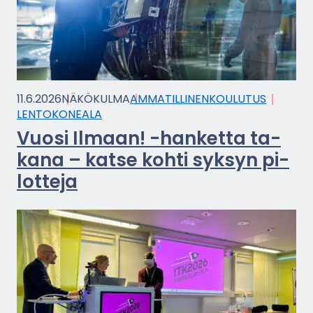
11.6.2026
NÄ­KÖ­KUL­MA
AM­MA­TIL­LI­NEN­KOU­LU­TUS
LEN­TO­KO­NEA­LA
Vuosi Il­maan! -​hanketta ta­
ka­na – katse kohti syk­syn pi­
lot­te­ja