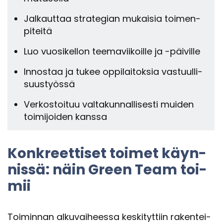
Jal­kaut­taa stra­te­gian mu­kai­sia toi­men­
pi­tei­tä
Luo vuo­si­kel­lon tee­ma­vii­koil­le ja -​päiville
In­nos­taa ja tukee op­pi­lai­tok­sia vas­tuul­li­
suus­työs­sä
Ver­kos­toi­tuu val­ta­kun­nal­li­ses­ti mui­den
toi­mi­joi­den kans­sa
Kon­kreet­ti­set toi­met käyn­
nis­sä: näin Green Team toi­
mii
Toi­min­nan al­ku­vai­hees­sa kes­ki­tyt­tiin ra­ken­tei­