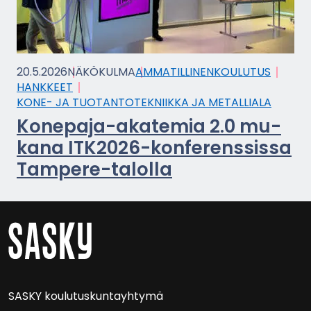
20.5.2026
NÄ­KÖ­KUL­MA
AM­MA­TIL­LI­NEN­KOU­LU­TUS
HANK­KEET
KONE- JA TUO­TAN­TO­TEK­NIIK­KA JA ME­TAL­LIA­LA
Konepaja-​akatemia 2.0 mu­
ka­na ITK2026-​konferenssissa
Tampere-​talolla
SASKY kou­lu­tus­kun­tayh­ty­mä