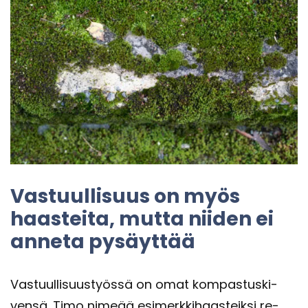
Vas­tuul­li­suus on myös
haas­tei­ta, mutta nii­den ei
an­ne­ta py­säyt­tää
Vas­tuul­li­suus­työs­sä on omat kom­pas­tus­ki­
ven­sä. Timo ni­me­ää esi­merk­ki­haas­teik­si re­