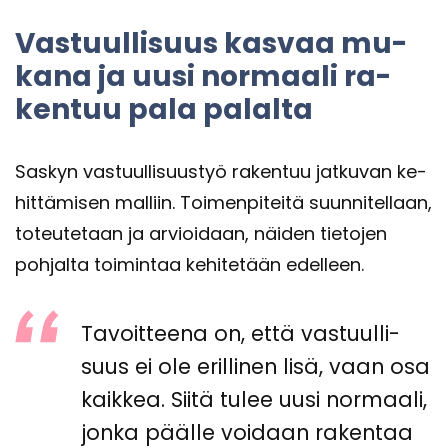
Vas­tuul­li­suus kas­vaa mu­
ka­na ja uusi nor­maa­li ra­
ken­tuu pala pa­lal­ta
Sas­kyn vas­tuul­li­suus­työ ra­ken­tuu jat­ku­van ke­
hit­tä­mi­sen mal­liin. Toi­men­pi­tei­tä suun­ni­tel­laan,
to­teu­te­taan ja ar­vioi­daan, näi­den tie­to­jen
poh­jal­ta toi­min­taa ke­hi­te­tään edel­leen.
Ta­voit­tee­na on, että vas­tuul­li­
suus ei ole eril­li­nen lisä, vaan osa
kaik­kea. Siitä tulee uusi nor­maa­li,
jonka pääl­le voi­daan ra­ken­taa