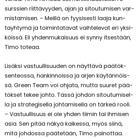
surs­sien riit­tä­vyy­den, ajan ja si­tou­tu­mi­sen var­
mis­ta­mi­sen. – Meil­lä on fyy­si­ses­ti laaja kun­
tayh­ty­mä ja toi­min­ta­ta­vat vaih­te­le­vat eri yk­si­
köis­sä. Eli yh­den­mu­kai­suus ei synny it­ses­tään,
Timo to­te­aa.
Li­säk­si vas­tuul­li­suu­den on näyt­tä­vä pää­tök­
sen­teos­sa, han­kin­nois­sa ja arjen käy­tän­nöis­
sä. Green Team voi oh­ja­ta, mutta suu­ret pää­
tök­set tekee johto. Tässä joh­don si­tou­tu­mi­sel­
la ja stra­te­gi­sel­la joh­ta­mi­sel­la on tär­keä rooli.
– Vas­tuul­li­suus ei ole yhden tii­min tai ih­mi­sen
asia. Sen pitää näkyä kai­kes­sa, myös siinä,
mitä joh­dos­sa pää­te­tään, Timo pai­not­taa.