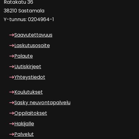
Ra­ta­ka­tu 36
38210 Sas­ta­ma­la
Y-​tunnus: 0204964-1
Saa­vu­tet­ta­vuus
Las­ku­tuso­soi­te
Pa­lau­te
Uu­tis­kir­jeet
Yh­teys­tie­dot
Kou­lu­tuk­set
Sasky neu­von­ta­pal­ve­lu
Op­pi­lai­tok­set
Ha­ki­jal­le
Pal­ve­lut