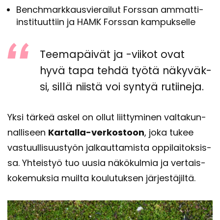
Bench­mark­kaus­vie­rai­lut Fors­san ammatti-​
instituuttiin ja HAMK Fors­san kam­puk­sel­le
Tee­ma­päi­vät ja -​viikot ovat
hyvä tapa tehdä työtä nä­ky­väk­
si, sillä niis­tä voi syn­tyä ru­tii­ne­ja.
Yksi tär­keä askel on ollut liit­ty­mi­nen val­ta­kun­
nal­li­seen
Kartalla-​verkostoon
, joka tukee
vas­tuul­li­suus­työn jal­kaut­ta­mis­ta op­pi­lai­tok­sis­
sa. Yh­teis­työ tuo uusia nä­kö­kul­mia ja ver­tais­
ko­ke­muk­sia muil­ta kou­lu­tuk­sen jär­jes­tä­jil­tä.