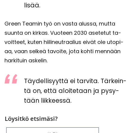
lisää.
Green Tea­min työ on vasta alus­sa, mutta
suun­ta on kir­kas. Vuo­teen 2030 ase­te­tut ta­
voit­teet, kuten hii­li­neut­raa­lius eivät ole uto­pi­
aa, vaan sel­keä ta­voi­te, jota kohti men­nään
har­ki­tuin as­ke­lin.
Täy­del­li­syyt­tä ei tar­vi­ta. Tär­kein­
tä on, että aloi­te­taan ja py­sy­
tään liik­kees­sä.
Löysitkö etsimäsi?