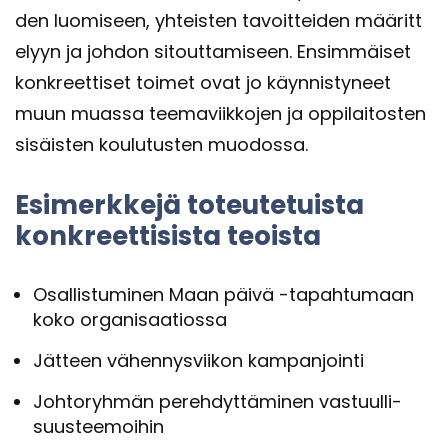
den luo­mi­seen, yh­teis­ten ta­voit­tei­den mää­rit­t
e­lyyn ja joh­don si­tout­ta­mi­seen. En­sim­mäi­set
kon­kreet­ti­set toi­met ovat jo käyn­nis­ty­neet
muun muas­sa tee­ma­viik­ko­jen ja op­pi­lai­tos­ten
si­säis­ten kou­lu­tus­ten muo­dos­sa.
Esi­merk­ke­jä to­teu­te­tuis­ta
kon­kreet­ti­sis­ta teois­ta
Osal­lis­tu­mi­nen Maan päivä -​tapahtumaan
koko or­ga­ni­saa­tios­sa
Jät­teen vä­hen­nys­vii­kon kam­pan­join­ti
Joh­to­ryh­män pe­reh­dyt­tä­mi­nen vas­tuul­li­
suus­tee­moi­hin