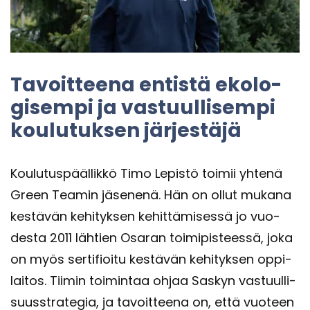
Ta­voit­tee­na en­tis­tä eko­lo­
gi­sem­pi ja vas­tuul­li­sem­pi
kou­lu­tuk­sen jär­jes­tä­jä
Kou­lu­tus­pääl­lik­kö Timo Le­pis­tö toi­mii yh­te­nä
Green Tea­min jä­se­ne­nä. Hän on ollut mu­ka­na
kes­tä­vän ke­hi­tyk­sen ke­hit­tä­mi­ses­sä jo vuo­
des­ta 2011 läh­tien Osa­ran toi­mi­pis­tees­sä, joka
on myös ser­ti­fioi­tu kes­tä­vän ke­hi­tyk­sen op­pi­
lai­tos. Tii­min toi­min­taa ohjaa Sas­kyn vas­tuul­li­
suus­stra­te­gia, ja ta­voit­tee­na on, että vuo­teen