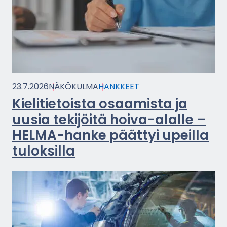
23.7.2026
NÄ­KÖ­KUL­MA
HANK­KEET
Kie­li­tie­tois­ta osaa­mis­ta ja
uusia te­ki­jöi­tä hoiva-​alalle –
HELMA-​hanke päät­tyi upeil­la
tu­lok­sil­la