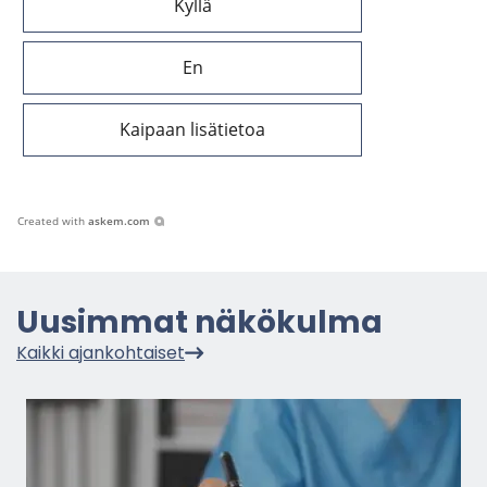
Kyllä
En
Kaipaan lisätietoa
Created with
askem.com
Uusim­mat nä­kö­kul­ma
Kaik­ki ajan­koh­tai­set