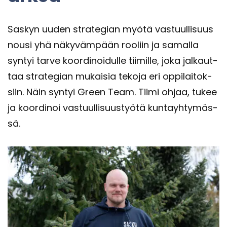
Sas­kyn uuden stra­te­gian myötä vas­tuul­li­suus
nousi yhä nä­ky­väm­pään roo­liin ja sa­mal­la
syn­tyi tarve koor­di­noi­dul­le tii­mil­le, joka jal­kaut­
taa stra­te­gian mu­kai­sia te­ko­ja eri op­pi­lai­tok­
siin. Näin syn­tyi Green Team. Tiimi ohjaa, tukee
ja koor­di­noi vas­tuul­li­suus­työ­tä kun­tayh­ty­mäs­
sä.