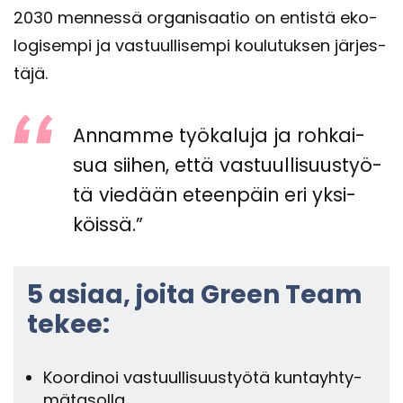
2030 men­nes­sä or­ga­ni­saa­tio on en­tis­tä eko­
lo­gi­sem­pi ja vas­tuul­li­sem­pi kou­lu­tuk­sen jär­jes­
tä­jä.
An­nam­me työ­ka­lu­ja ja roh­kai­
sua sii­hen, että vas­tuul­li­suus­työ­
tä vie­dään eteen­päin eri yk­si­
köis­sä.”
5 asiaa, joita Green Team
tekee:
Koor­di­noi vas­tuul­li­suus­työ­tä kun­tayh­ty­
mä­ta­sol­la