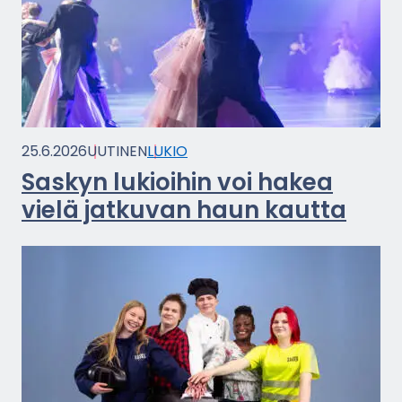
25.6.2026
UU­TI­NEN
LUKIO
Sas­kyn lu­kioi­hin voi hakea
vielä jat­ku­van haun kaut­ta