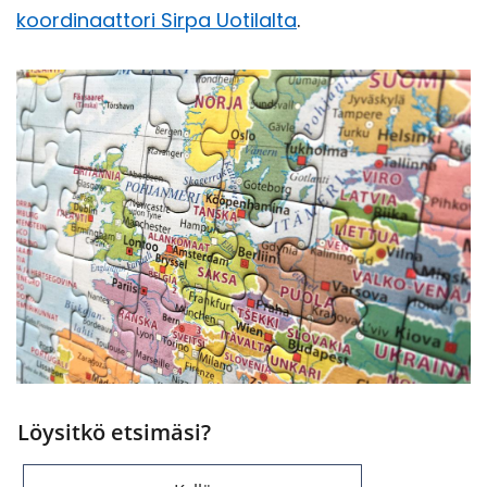
koordinaattori Sirpa Uo­ti­lal­ta
.
Löysitkö etsimäsi?