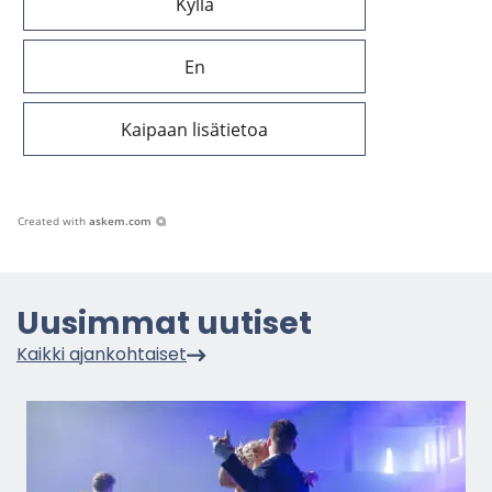
Kyllä
En
Kaipaan lisätietoa
Created with
askem.com
Uusim­mat uu­ti­set
Kaik­ki ajan­koh­tai­set