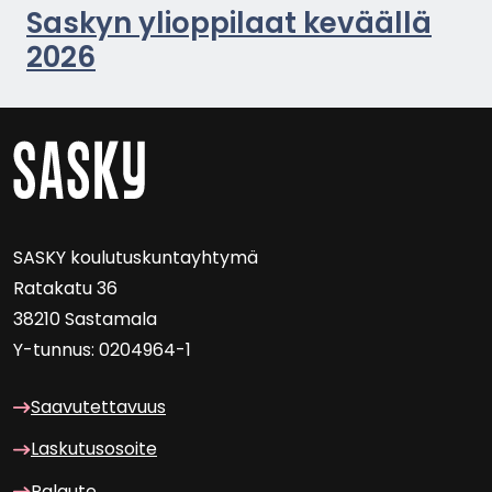
Sas­kyn yli­op­pi­laat ke­vääl­lä
2026
SASKY kou­lu­tus­kun­tayh­ty­mä
Ra­ta­ka­tu 36
38210 Sas­ta­ma­la
Y-​tunnus: 0204964-1
Saa­vu­tet­ta­vuus
Las­ku­tuso­soi­te
Pa­lau­te