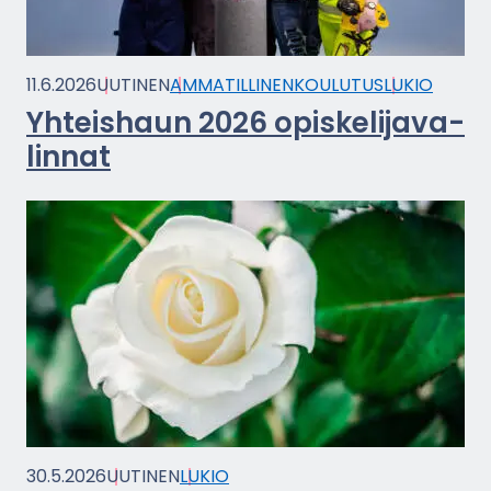
11.6.2026
UU­TI­NEN
AM­MA­TIL­LI­NEN­KOU­LU­TUS
LUKIO
Yh­teis­haun 2026 opis­ke­li­ja­va­
lin­nat
30.5.2026
UU­TI­NEN
LUKIO