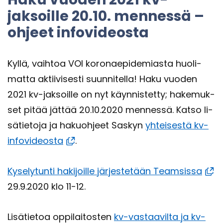
jaksoille 20.10. men­nes­sä –
oh­jeet in­fo­vi­deos­ta
Kyllä, vaih­toa VOI ko­ro­nae­pi­de­mias­ta huo­li­
mat­ta ak­tii­vi­ses­ti suun­ni­tel­la! Haku vuo­den
2021 kv-​jaksoille on nyt käyn­nis­tet­ty; ha­ke­muk­
set pitää jät­tää 20.10.2020 men­nes­sä. Katso li­
sä­tie­to­ja ja ha­kuoh­jeet Sas­kyn
yh­tei­ses­tä kv-​
infovideosta
.
Ky­se­ly­tun­ti ha­ki­joil­le jär­jes­te­tään Team­sis­sa
29.9.2020 klo 11-12.
Li­sä­tie­toa op­pi­lai­tos­ten
kv-​vastaavilta ja kv-​