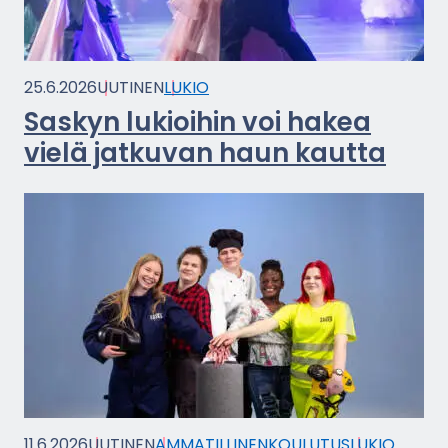
25.6.2026
UU­TI­NEN
LUKIO
Sas­kyn lu­kioi­hin voi hakea
vielä jat­ku­van haun kaut­ta
11.6.2026
UU­TI­NEN
AM­MA­TIL­LI­NEN­KOU­LU­TUS
LUKIO