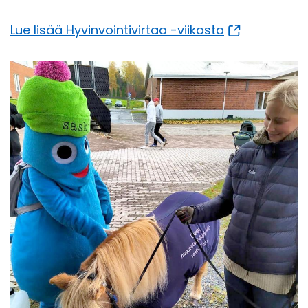
Lue lisää Hy­vin­voin­ti­vir­taa -​viikosta