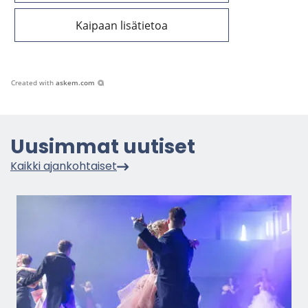
Kaipaan lisätietoa
Created with
askem.com
Uusim­mat uu­ti­set
Kaik­ki ajan­koh­tai­set