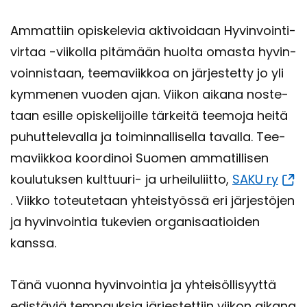
Am­mat­tiin opis­ke­le­via ak­ti­voi­daan Hy­vin­voin­ti­
vir­taa -​viikolla pi­tä­mään huol­ta omas­ta hy­vin­
voin­nis­taan, tee­ma­viik­koa on jär­jes­tet­ty jo yli
kym­me­nen vuo­den ajan. Vii­kon ai­ka­na nos­te­
taan esil­le opis­ke­li­joil­le tär­kei­tä tee­mo­ja heitä
pu­hut­te­le­val­la ja toi­min­nal­li­sel­la ta­val­la. Tee­
ma­viik­koa koor­di­noi Suo­men am­ma­til­li­sen
kou­lu­tuk­sen kulttuuri-​ ja ur­hei­lu­liit­to,
SAKU ry
. Viik­ko to­teu­te­taan yh­teis­työs­sä eri jär­jes­tö­jen
ja hy­vin­voin­tia tu­ke­vien or­ga­ni­saa­tioi­den
kans­sa.
Tänä vuon­na hy­vin­voin­tia ja yh­tei­söl­li­syyt­tä
edis­tä­viä tem­pauk­sia jär­jes­tet­tiin vii­kon ai­ka­na