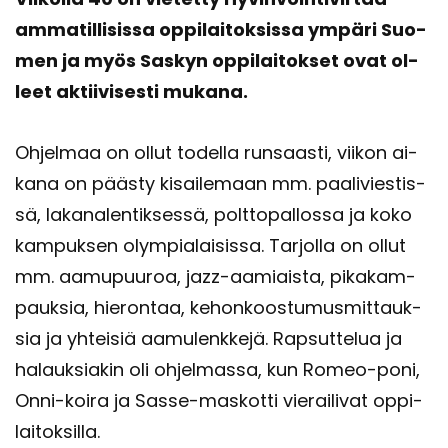
am­ma­til­li­sis­sa op­pi­lai­tok­sis­sa ym­pä­ri Suo­
men ja myös Sas­kyn op­pi­lai­tok­set ovat ol­
leet ak­tii­vi­ses­ti mu­ka­na.
Oh­jel­maa on ollut to­del­la run­saas­ti, vii­kon ai­
ka­na on pääs­ty ki­sai­le­maan mm. paa­li­vies­tis­
sä, la­kan­alen­tik­ses­sä, polt­to­pal­los­sa ja koko
kam­puk­sen olym­pia­lai­sis­sa. Tar­jol­la on ollut
mm. aa­mu­puu­roa, jazz-​aamiaista, pi­ka­kam­
pauk­sia, hie­ron­taa, ke­hon­koos­tu­mus­mit­tauk­
sia ja yh­tei­siä aa­mu­lenk­ke­jä. Rap­sut­te­lua ja
ha­lauk­sia­kin oli oh­jel­mas­sa, kun Romeo-​poni,
Onni-​koira ja Sasse-​maskotti vie­rai­li­vat op­pi­
lai­tok­sil­la.