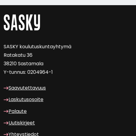
SASKY kou­lu­tus­kun­tayh­ty­mä
Ra­ta­ka­tu 36
38210 Sas­ta­ma­la
Y-​tunnus: 0204964-1
Saa­vu­tet­ta­vuus
Las­ku­tuso­soi­te
Pa­lau­te
Uu­tis­kir­jeet
Yh­teys­tie­dot