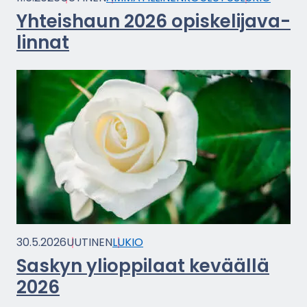
Yh­teis­haun 2026 opis­ke­li­ja­va­
lin­nat
30.5.2026
UU­TI­NEN
LUKIO
Sas­kyn yli­op­pi­laat ke­vääl­lä
2026