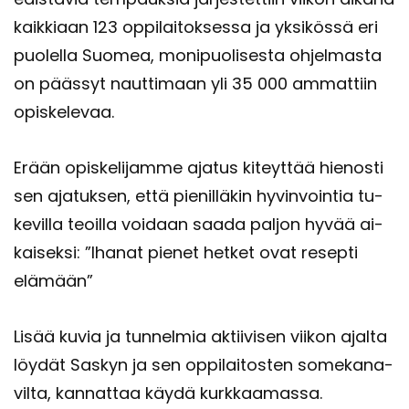
kaik­ki­aan 123 op­pi­lai­tok­ses­sa ja yk­si­kös­sä eri
puo­lel­la Suo­mea, mo­ni­puo­li­ses­ta oh­jel­mas­ta
on pääs­syt naut­ti­maan yli 35 000 am­mat­tiin
opis­ke­le­vaa.
Erään opis­ke­li­jam­me aja­tus ki­teyt­tää hie­nos­ti
sen aja­tuk­sen, että pie­nil­lä­kin hy­vin­voin­tia tu­
ke­vil­la teoil­la voi­daan saada pal­jon hyvää ai­
kai­sek­si: ”Iha­nat pie­net het­ket ovat re­sep­ti
elä­mään”
Lisää kuvia ja tun­nel­mia ak­tii­vi­sen vii­kon ajal­ta
löy­dät Sas­kyn ja sen op­pi­lai­tos­ten so­me­ka­na­
vil­ta, kan­nat­taa käydä kurk­kaa­mas­sa.