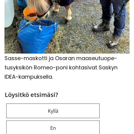
Sasse-​maskotti ja Osa­ran maa­seu­tuo­pe­
tusyk­si­kön Romeo-​poni koh­ta­si­vat Sas­kyn
IDEA-​kampuksella.
Löysitkö etsimäsi?
Kyllä
En