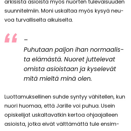
ar­ki­sis­ta asiois­ta myös nuor­ten tu­le­vai­suu­den
suun­ni­tel­miin. Moni us­kal­taa myös kysyä neu­
voa tur­val­li­sel­ta ai­kui­sel­ta.
–
Pu­hu­taan pal­jon ihan nor­maa­lis­
ta elä­mäs­tä. Nuo­ret jut­te­le­vat
omis­ta asiois­taan ja ky­se­le­vät
mitä miel­tä minä olen.
Luot­ta­muk­sel­li­nen suhde syn­tyy vä­hi­tel­len, kun
nuori huo­maa, että Ja­ril­le voi puhua. Usein
opis­ke­li­jat us­kal­ta­vat­kin ker­toa oh­jaa­jal­leen
asiois­ta, jotka eivät vält­tä­mät­tä tule en­sim­