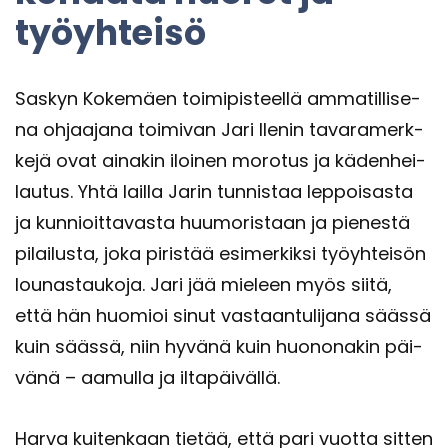
työyh­tei­sö
Sas­kyn Ko­ke­mäen toi­mi­pis­teel­lä am­ma­til­li­se­
na oh­jaa­ja­na toi­mi­van Jari Ile­nin ta­va­ra­merk­
ke­jä ovat ai­na­kin iloi­nen mo­ro­tus ja kä­den­hei­
lau­tus. Yhtä lail­la Jarin tun­nis­taa lep­poi­sas­ta
ja kun­nioit­ta­vas­ta huu­mo­ris­taan ja pie­nes­tä
pi­lai­lus­ta, joka pi­ris­tää esi­mer­kik­si työyh­tei­sön
lou­nas­tau­ko­ja. Jari jää mie­leen myös siitä,
että hän huo­mioi sinut vas­taan­tu­li­ja­na sääs­sä
kuin sääs­sä, niin hy­vä­nä kuin huo­no­na­kin päi­
vä­nä – aa­mul­la ja il­ta­päi­väl­lä.
Harva kui­ten­kaan tie­tää, että pari vuot­ta sit­ten