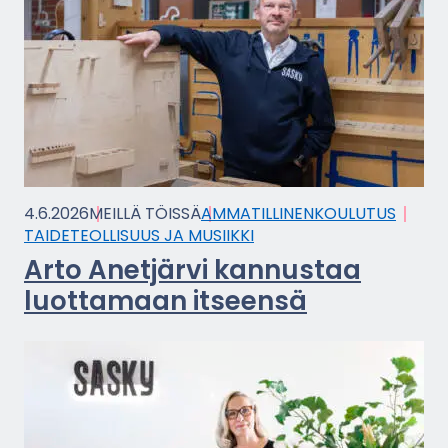
4.6.2026
MEIL­LÄ TÖIS­SÄ
AM­MA­TIL­LI­NEN­KOU­LU­TUS
TAI­DE­TEOL­LI­SUUS JA MUSIIK­KI
Arto Anet­jär­vi kan­nus­taa
luot­ta­maan it­seen­sä