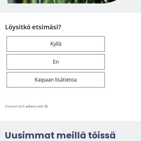
Löysitkö etsimäsi?
Kyllä
En
Kaipaan lisätietoa
Created with
askem.com
Uusim­mat meil­lä töis­sä