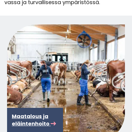
vas­sa ja tur­val­li­ses­sa ym­pä­ris­tös­sä.
Maa­ta­lous ja
eläin­ten­hoi­to