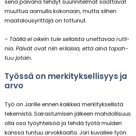
se­nä päi­vä­nä teh­dyt suun­ni­tel­mat saat­ta­vat
muut­tua aa­mul­la ko­ko­naan, mutta sii­hen
maa­ta­lous­yrit­tä­jä on tot­tu­nut.
–
Tääl­lä ei oi­kein tule sel­lais­ta unet­ta­vaa ru­tii­
nia. Päi­vät ovat niin eri­lai­sia, että aina ta­pah­
tuu jo­tain.
Työs­sä on mer­ki­tyk­sel­li­syys ja
arvo
Työ on Ja­ril­le ennen kaik­kea mer­ki­tyk­sel­lis­tä
te­ke­mis­tä. Sai­ras­tu­mi­sen jäl­keen mah­dol­li­suus
olla osa työyh­tei­söä ja tehdä työtä mui­den
kans­sa tun­tuu ar­vok­kaal­ta. Jari ku­vai­lee työn