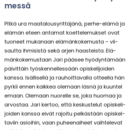
mes­sä
Pitkä ura maa­ta­lous­yrit­tä­jä­nä, perhe-​elämä ja
elä­män eteen an­ta­mat koet­te­le­muk­set ovat
tuo­neet mu­ka­naan elä­män­ko­ke­mus­ta – vii­
saut­ta ih­mi­sis­tä sekä arjen haas­teis­ta. Elä­
män­ko­ke­mus­taan Jari pää­see hyö­dyn­tä­mään
päi­vit­täin työs­ken­nel­les­sään opis­ke­li­joi­den
kans­sa. Isäl­li­sel­lä ja rau­hoit­ta­val­la ot­teel­la hän
pyr­kii ennen kaik­kea ole­maan läsnä ja kuun­te­l
e­maan. Ole­maan nuo­rel­le se, joka huo­maa ja
ar­vos­taa. Jari ker­too, että kes­kus­te­lut opis­ke­li­
joi­den kans­sa eivät ra­joi­tu pel­käs­tään opis­kel­
ta­viin asioi­hin, vaan pu­hee­nai­heet vaih­te­le­vat