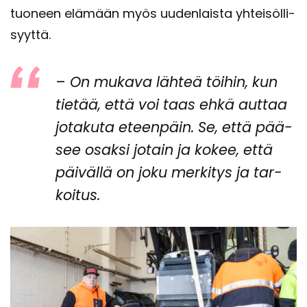
tuo­neen elä­mään myös uu­den­lais­ta yh­tei­söl­li­
syyt­tä.
–
On mu­ka­va läh­teä töi­hin, kun
tie­tää, että voi taas ehkä aut­taa
jo­ta­ku­ta eteen­päin. Se, että pää­
see osak­si jo­tain ja kokee, että
päi­väl­lä on joku mer­ki­tys ja tar­
koi­tus.