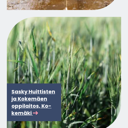
Sasky Huit­tis­ten
ja Ko­ke­mäen
op­pi­lai­tos, Ko­
ke­mä­ki