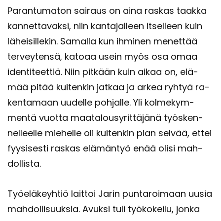
Pa­ran­tu­ma­ton sai­raus on aina ras­kas taak­ka
kan­net­ta­vak­si, niin kan­ta­jal­leen it­sel­leen kuin
lä­hei­sil­le­kin. Sa­mal­la kun ih­mi­nen me­net­tää
ter­vey­ten­sä, ka­to­aa usein myös osa omaa
iden­ti­teet­tiä. Niin pit­kään kuin aikaa on, elä­
mää pitää kui­ten­kin jat­kaa ja arkea ryh­tyä ra­
ken­ta­maan uu­del­le poh­jal­le. Yli kol­me­kym­
men­tä vuot­ta maa­ta­lous­yrit­tä­jä­nä työs­ken­
nel­leel­le mie­hel­le oli kui­ten­kin pian sel­vää, ettei
fyy­si­ses­ti ras­kas elä­män­työ enää olisi mah­
dol­lis­ta.
Työ­elä­keyh­tiö lait­toi Jarin pun­ta­roi­maan uusia
mah­dol­li­suuk­sia. Avuk­si tuli työ­ko­kei­lu, jonka