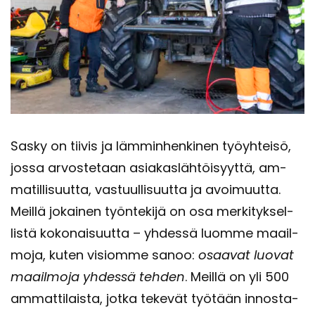
Sasky on tii­vis ja läm­min­hen­ki­nen työyh­tei­sö,
jossa ar­vos­te­taan asia­kas­läh­töi­syyt­tä, am­
ma­til­li­suut­ta, vas­tuul­li­suut­ta ja avoi­muut­ta.
Meil­lä jo­kai­nen työn­te­ki­jä on osa mer­ki­tyk­sel­
lis­tä ko­ko­nai­suut­ta – yh­des­sä luom­me maa­il­
mo­ja, kuten vi­siom­me sanoo:
osaa­vat luo­vat
maa­il­mo­ja yh­des­sä teh­den
. Meil­lä on yli 500
am­mat­ti­lais­ta, jotka te­ke­vät työ­tään in­nos­ta­