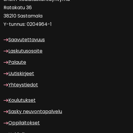
Ra­ta­ka­tu 36
38210 Sas­ta­ma­la
Y-​tunnus: 0204964-1
Saa­vu­tet­ta­vuus
Las­ku­tuso­soi­te
Pa­lau­te
Uu­tis­kir­jeet
Yh­teys­tie­dot
Kou­lu­tuk­set
Sasky neu­von­ta­pal­ve­lu
Op­pi­lai­tok­set