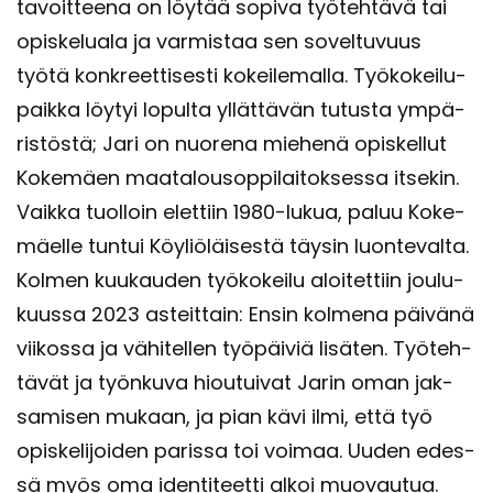
ta­voit­tee­na on löy­tää so­pi­va työ­teh­tä­vä tai
opis­ke­lua­la ja var­mis­taa sen so­vel­tu­vuus
työtä kon­kreet­ti­ses­ti ko­kei­le­mal­la. Työ­ko­kei­lu­
paik­ka löy­tyi lo­pul­ta yl­lät­tä­vän tu­tus­ta ym­pä­
ris­tös­tä; Jari on nuo­re­na mie­he­nä opis­kel­lut
Ko­ke­mäen maa­ta­lous­op­pi­lai­tok­ses­sa it­se­kin.
Vaik­ka tuol­loin elet­tiin 1980-​lukua, paluu Ko­ke­
mäel­le tun­tui Köy­liö­läi­ses­tä täy­sin luon­te­val­ta.
Kol­men kuu­kau­den työ­ko­kei­lu aloi­tet­tiin jou­lu­
kuus­sa 2023 as­teit­tain: Ensin kol­me­na päi­vä­nä
vii­kos­sa ja vä­hi­tel­len työ­päi­viä li­sä­ten. Työ­teh­
tä­vät ja työn­ku­va hiou­tui­vat Jarin oman jak­
sa­mi­sen mu­kaan, ja pian kävi ilmi, että työ
opis­ke­li­joi­den pa­ris­sa toi voi­maa. Uuden edes­
sä myös oma iden­ti­teet­ti alkoi muo­vau­tua.