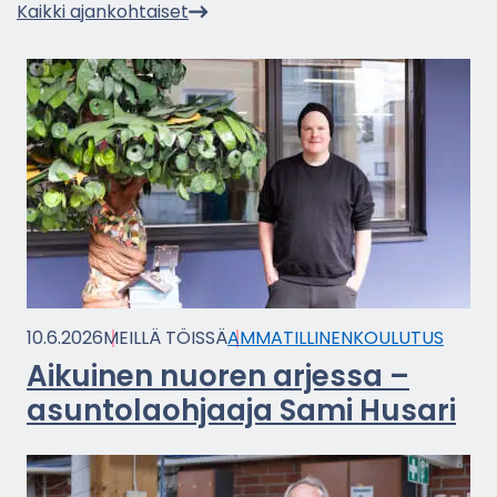
Kaik­ki ajan­koh­tai­set
10.6.2026
MEIL­LÄ TÖIS­SÄ
AM­MA­TIL­LI­NEN­KOU­LU­TUS
Ai­kui­nen nuo­ren ar­jes­sa –
asun­to­laoh­jaa­ja Sami Husa­ri