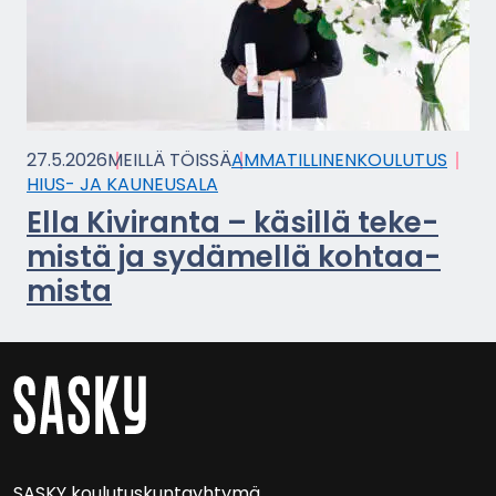
27.5.2026
MEIL­LÄ TÖIS­SÄ
AM­MA­TIL­LI­NEN­KOU­LU­TUS
HIUS- JA KAU­NEUSA­LA
Ella Ki­vi­ran­ta – kä­sil­lä te­ke­
mis­tä ja sy­dä­mel­lä koh­taa­
mis­ta
SASKY kou­lu­tus­kun­tayh­ty­mä