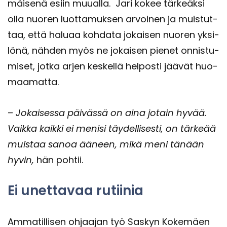
mäi­se­nä esiin muu­al­la. Jari kokee tär­keäk­si
olla nuo­ren luot­ta­muk­sen ar­voi­nen ja muis­tut­
taa, että ha­lu­aa koh­da­ta jo­kai­sen nuo­ren yk­si­
lö­nä, näh­den myös ne jo­kai­sen pie­net on­nis­tu­
mi­set, jotka arjen kes­kel­lä hel­pos­ti jää­vät huo­
maa­mat­ta.
–
Jo­kai­ses­sa päi­väs­sä on aina jo­tain hyvää.
Vaik­ka kaik­ki ei me­ni­si täy­del­li­ses­ti, on tär­ke­ää
muis­taa sanoa ää­neen, mikä meni tä­nään
hyvin,
hän poh­tii.
Ei unet­ta­vaa ru­tii­nia
Am­ma­til­li­sen oh­jaa­jan työ Sas­kyn Ko­ke­mäen