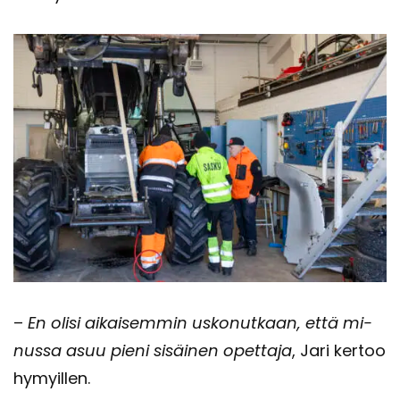
–
En olisi ai­kai­sem­min us­ko­nut­kaan, että mi­
nus­sa asuu pieni si­säi­nen opet­ta­ja
, Jari ker­too
hy­myil­len.