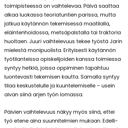
toi­mi­pis­tees­sä on vaih­te­le­vaa. Päivä saat­taa
alkaa luo­kas­sa teo­ria­tun­tien pa­ris­sa, mutta
jat­kua käy­tän­nön te­ke­mi­ses­sä maa­ti­lal­la,
eläin­ten­hoi­dos­sa, met­sä­pals­tal­la tai trak­to­ria
huol­taen. Juuri vaih­te­le­vuus tekee työs­tä Jarin
mie­les­tä mo­ni­puo­lis­ta. Eri­tyi­ses­ti käy­tän­nön
työ­ti­lan­teis­sa opis­ke­li­joi­den kans­sa toi­mies­sa
syn­tyy het­kiä, jois­sa op­pi­mi­nen ta­pah­tuu
luon­te­vas­ti te­ke­mi­sen kaut­ta. Sa­mal­la syn­tyy
tilaa kes­kus­te­lul­le ja kuun­te­le­mi­sel­le – usein
aivan siinä arjen työn lo­mas­sa.
Päi­vien vaih­te­le­vuus näkyy myös siinä, ettei
työ etene aina suun­ni­tel­mien mu­kaan. Edel­li­