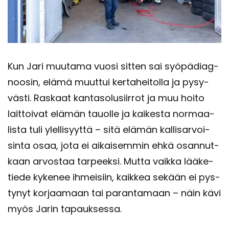
Kun Jari muu­ta­ma vuosi sit­ten sai syö­pä­diag­
noo­sin, elämä muut­tui ker­ta­hei­tol­la ja py­sy­
väs­ti. Ras­kaat kan­ta­so­lusiir­rot ja muu hoito
lait­toi­vat elä­män tauol­le ja kai­kes­ta nor­maa­
lis­ta tuli ylel­li­syyt­tä – sitä elä­män kal­li­sar­voi­
sin­ta osaa, jota ei ai­kai­sem­min ehkä osan­nut­
kaan ar­vos­taa tar­peek­si. Mutta vaik­ka lää­ke­
tie­de ky­ke­nee ih­mei­siin, kaik­kea se­kään ei pys­
ty­nyt kor­jaa­maan tai pa­ran­ta­maan – näin kävi
myös Jarin ta­pauk­ses­sa.