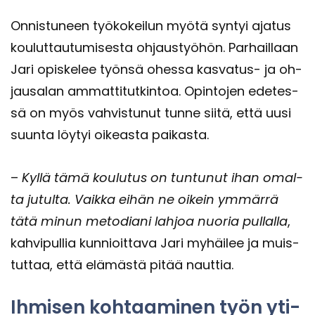
On­nis­tu­neen työ­ko­kei­lun myötä syn­tyi aja­tus
kou­lut­tau­tu­mi­ses­ta oh­jaus­työ­hön. Par­hail­laan
Jari opis­ke­lee työn­sä ohes­sa kasvatus-​ ja oh­
jausa­lan am­mat­ti­tut­kin­toa. Opin­to­jen ede­tes­
sä on myös vah­vis­tu­nut tunne siitä, että uusi
suun­ta löy­tyi oi­keas­ta pai­kas­ta.
–
Kyllä tämä kou­lu­tus on tun­tu­nut ihan omal­
ta ju­tul­ta. Vaik­ka eihän ne oi­kein ym­mär­rä
tätä minun me­to­dia­ni lah­joa nuo­ria pul­lal­la
,
kah­vi­pul­lia kun­nioit­ta­va Jari my­häi­lee ja muis­
tut­taa, että elä­mäs­tä pitää naut­tia.
Ih­mi­sen koh­taa­mi­nen työn yti­