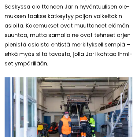
Sas­kys­sa aloit­ta­neen Jarin hy­vän­tuu­li­sen ole­
muk­sen taak­se kät­key­tyy pal­jon vai­kei­ta­kin
asioi­ta. Ko­ke­muk­set ovat muut­ta­neet elä­män
suun­taa, mutta sa­mal­la ne ovat teh­neet arjen
pie­nis­tä asiois­ta en­tis­tä mer­ki­tyk­sel­li­sem­piä –
ehkä myös siitä ta­vas­ta, jolla Jari koh­taa ih­mi­
set ym­pä­ril­lään.