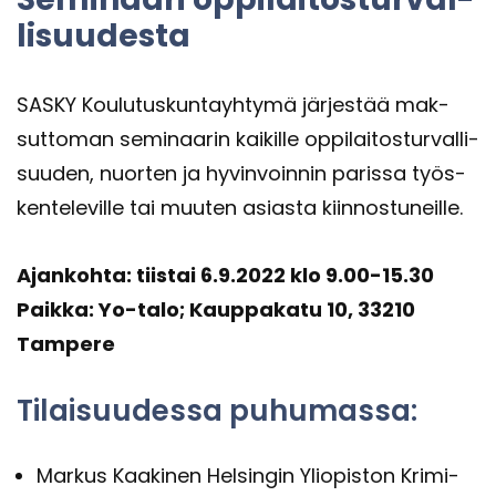
li­suu­des­ta
SASKY Kou­lu­tus­kun­tayh­ty­mä jär­jes­tää mak­
sut­to­man se­mi­naa­rin kai­kil­le op­pi­lai­tos­tur­val­li­
suu­den, nuor­ten ja hy­vin­voin­nin pa­ris­sa työs­
ken­te­le­vil­le tai muu­ten asias­ta kiin­nos­tu­neil­le.
Ajan­koh­ta: tiis­tai 6.9.2022 klo 9.00-15.30
Paik­ka: Yo-​talo; Kaup­pa­ka­tu 10, 33210
Tam­pe­re
Ti­lai­suu­des­sa pu­hu­mas­sa:
Mar­kus Kaa­ki­nen Hel­sin­gin Yli­opis­ton Kri­mi­