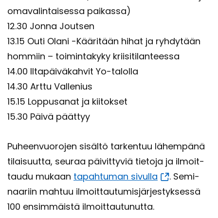
oma­va­lin­tai­ses­sa pai­kas­sa)
12.30 Jonna Jout­sen
13.15 Outi Olani -​Kääritään hihat ja ryh­dy­tään
hom­miin – toi­min­ta­ky­ky krii­si­ti­lan­tees­sa
14.00 Il­ta­päi­vä­kah­vit Yo-​talolla
14.30 Arttu Val­le­nius
15.15 Lop­pusa­nat ja kii­tok­set
15.30 Päivä päät­tyy
Pu­heen­vuo­ro­jen si­säl­tö tar­ken­tuu lä­hem­pä­nä
ti­lai­suut­ta, seu­raa päi­vit­ty­viä tie­to­ja ja il­moit­
tau­du mu­kaan
ta­pah­tu­man si­vul­la
. Se­mi­
naa­riin mah­tuu il­moit­tau­tu­mis­jär­jes­tyk­ses­sä
100 en­sim­mäis­tä il­moit­tau­tu­nut­ta.