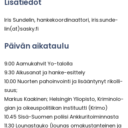
Li­sä­tie­dot
Iris Sun­de­lin, han­ke­koor­di­naat­to­ri, iris.sun­de­
lin(at)sasky.fi
Päi­vän ai­ka­tau­lu
9.00 Aa­mu­kah­vit Yo-​talolla
9.30 Al­kusa­nat ja hanke-​esittely
10.00 Nuor­ten pa­hoin­voin­ti ja li­sään­ty­nyt ri­kol­li­
suus;
Mar­kus Kaa­ki­nen; Hel­sin­gin Yli­opis­to, Kri­mi­no­lo­
gian ja oi­keus­po­li­tii­kan ins­ti­tuut­ti (Krimo)
10.45 Sisä-​Suomen po­lii­si Ank­ku­ri­toi­min­nas­ta
11.30 Lou­nas­tau­ko (lou­nas oma­kus­tan­tei­nen ja