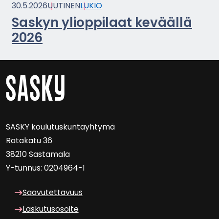
30.5.2026
UU­TI­NEN
LUKIO
Sas­kyn yli­op­pi­laat ke­vääl­lä
2026
SASKY kou­lu­tus­kun­tayh­ty­mä
Ra­ta­ka­tu 36
38210 Sas­ta­ma­la
Y-​tunnus: 0204964-1
Saa­vu­tet­ta­vuus
Las­ku­tuso­soi­te