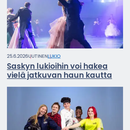
25.6.2026
UU­TI­NEN
LUKIO
Sas­kyn lu­kioi­hin voi hakea
vielä jat­ku­van haun kaut­ta