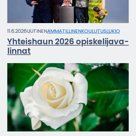
11.6.2026
UU­TI­NEN
AM­MA­TIL­LI­NEN­KOU­LU­TUS
LUKIO
Yh­teis­haun 2026 opis­ke­li­ja­va­
lin­nat