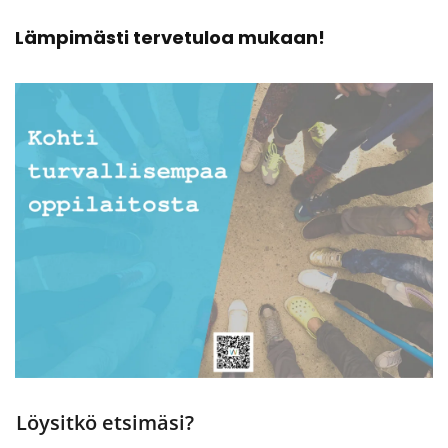
Läm­pi­mäs­ti ter­ve­tu­loa mu­kaan!
Löysitkö etsimäsi?