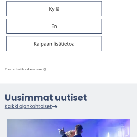
Kyllä
En
Kaipaan lisätietoa
Created with
askem.com
Uusim­mat uu­ti­set
Kaik­ki ajan­koh­tai­set