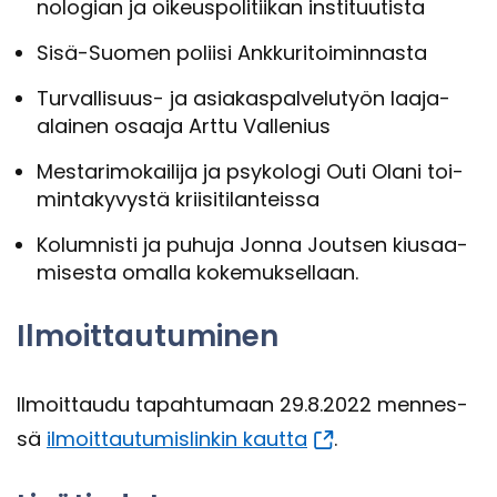
no­lo­gian ja oi­keus­po­li­tii­kan ins­ti­tuu­tis­ta
Sisä-​Suomen po­lii­si Ank­ku­ri­toi­min­nas­ta
Turvallisuus-​ ja asia­kas­pal­ve­lu­työn laaja-​
alainen osaa­ja Arttu Val­le­nius
Mes­ta­ri­mo­kai­li­ja ja psy­ko­lo­gi Outi Olani toi­
min­ta­ky­vys­tä krii­si­ti­lan­teis­sa
Ko­lum­nis­ti ja pu­hu­ja Jonna Jout­sen kiusaa­
mi­ses­ta omal­la ko­ke­muk­sel­laan.
Il­moit­tau­tu­mi­nen
Il­moit­tau­du ta­pah­tu­maan 29.8.2022 men­nes­
sä
il­moit­tau­tu­mis­lin­kin kaut­ta
.