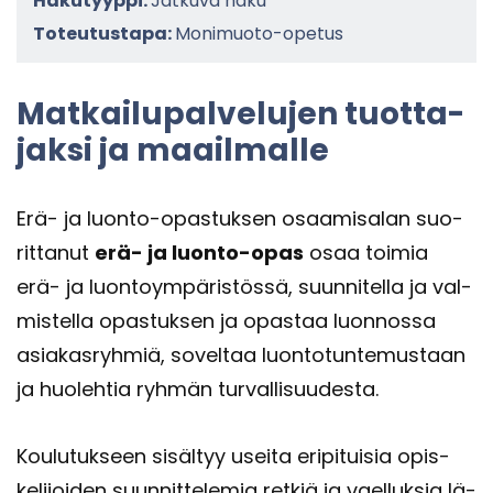
Hakutyyppi:
Jatkuva haku
Toteutustapa:
Monimuoto-opetus
Mat­kai­lu­pal­ve­lu­jen tuot­ta­
jak­si ja maa­il­mal­le
Erä- ja luonto-​​opastuksen osaa­mi­sa­lan suo­
rit­ta­nut
erä- ja luonto-​​opas
osaa toi­mia
erä- ja luon­to­ym­pä­ris­tös­sä, suun­ni­tel­la ja val­
mis­tel­la opas­tuk­sen ja opas­taa luon­nos­sa
asia­kas­ryh­miä, so­vel­taa luon­to­tun­te­mus­taan
ja huo­leh­tia ryh­män tur­val­li­suu­des­ta.
Kou­lu­tuk­seen si­säl­tyy usei­ta eri­pi­tui­sia opis­
ke­li­joi­den suun­nit­te­le­mia ret­kiä ja vael­luk­sia lä­