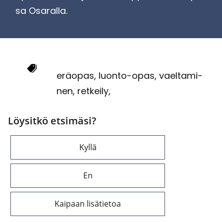
sa Osa­ral­la.
erä­opas, luonto-​opas, vael­ta­mi­
nen, ret­kei­ly,
Löysitkö etsimäsi?
Kyllä
En
Kaipaan lisätietoa