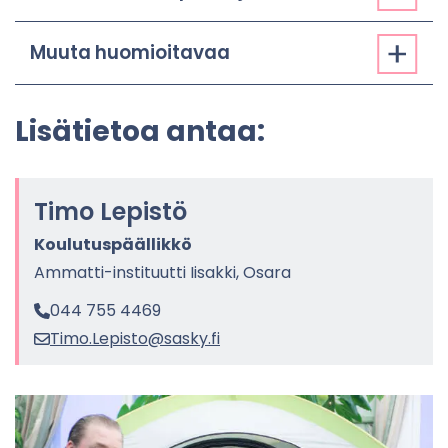
Muuta huo­mioi­ta­vaa
Li­sä­tie­toa antaa:
Timo Le­pis­tö
Kou­lu­tus­pääl­lik­kö
Ammatti-​instituutti Ii­sak­ki, Osara
044 755 4469
Timo.Le­pis­to@sasky.fi