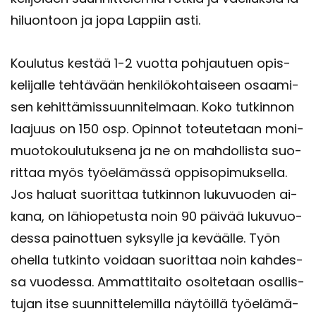
hi­luon­toon ja jopa Lap­piin asti.
Kou­lu­tus kes­tää 1-2 vuot­ta poh­jau­tuen opis­
ke­li­jal­le teh­tä­vään hen­ki­lö­koh­tai­seen osaa­mi­
sen ke­hit­tä­mis­suun­ni­tel­maan. Koko tut­kin­non
laa­juus on 150 osp. Opin­not to­teu­te­taan mo­ni­
muo­to­kou­lu­tuk­se­na ja ne on mah­dol­lis­ta suo­
rit­taa myös työ­elä­mäs­sä op­pi­so­pi­muk­sel­la.
Jos ha­luat suo­rit­taa tut­kin­non lu­ku­vuo­den ai­
ka­na, on lä­hio­pe­tus­ta noin 90 päi­vää lu­ku­vuo­
des­sa pai­not­tuen syk­syl­le ja ke­vääl­le. Työn
ohel­la tut­kin­to voi­daan suo­rit­taa noin kah­des­
sa vuo­des­sa. Am­mat­ti­tai­to osoi­te­taan osal­lis­
tu­jan itse suun­nit­te­le­mil­la näy­töil­lä työ­elä­mä­