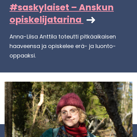
#sas­ky­lai­set – Ans­kun
opis­ke­li­ja­ta­ri­na
Anna-​Liisa Ant­ti­la to­teut­ti pit­kä­ai­kai­sen
haa­veen­sa ja opis­ke­lee erä- ja luonto-​
oppaaksi.