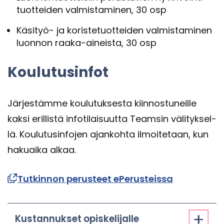
tuot­tei­den val­mis­ta­mi­nen, 30 osp
Käsityö-​​ ja ko­ris­te­tuot­tei­den val­mis­ta­mi­nen
luon­non raaka-​​aineista, 30 osp
Kou­lu­tusin­fot
Jär­jes­täm­me kou­lu­tuk­ses­ta kiin­nos­tu­neil­le
kaksi eril­lis­tä in­fo­ti­lai­suut­ta Team­sin vä­li­tyk­sel­
lä. Kou­lu­tusin­fo­jen ajan­koh­ta il­moi­te­taan, kun
ha­kuai­ka alkaa.
Tut­kin­non pe­rus­teet ePe­rus­teis­sa
Kus­tan­nuk­set opis­ke­li­jal­le