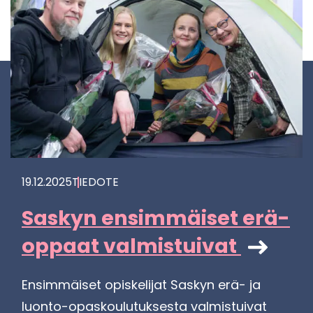
19.12.2025
TIE­DO­TE
Sas­kyn en­sim­mäi­set erä­
op­paat val­mis­tui­vat
En­sim­mäi­set opis­ke­li­jat Sas­kyn erä- ja
luonto-​opaskoulutuksesta val­mis­tui­vat