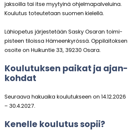
jak­soil­la tai itse myy­tyi­nä oh­jel­ma­pal­ve­lui­na.
Kou­lu­tus to­teu­te­taan suo­men kie­lel­lä.
Lä­hio­pe­tus jär­jes­te­tään Sasky Osa­ran toi­mi­
pis­teen ti­lois­sa Hä­meen­ky­rös­sä. Op­pi­lai­tok­sen
osoi­te on Hui­kun­tie 33, 39230 Osara.
Kou­lu­tuk­sen pai­kat ja ajan­
koh­dat
Seu­raa­va ha­kuai­ka kou­lu­tuk­seen on 14.12.2026
– 30.4.2027.
Ke­nel­le kou­lu­tus sopii?