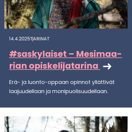
14.4.2025
TA­RI­NAT
#sas­ky­lai­set – Me­si­maa­
rian opis­ke­li­ja­ta­ri­na
Erä- ja luonto-​oppaan opin­not yl­lät­ti­vät
laa­juu­del­laan ja mo­ni­puo­li­suu­del­laan.