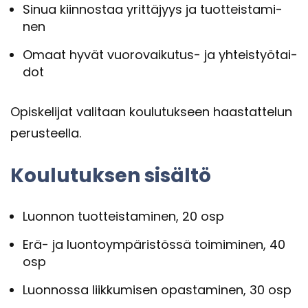
Sinua kiin­nos­taa yrit­tä­jyys ja tuot­teis­ta­mi­
nen
Omaat hyvät vuorovaikutus-​ ja yh­teis­työ­tai­
dot
Opis­ke­li­jat va­li­taan kou­lu­tuk­seen haas­tat­te­lun
pe­rus­teel­la.
Kou­lu­tuk­sen si­säl­tö
Luon­non tuot­teis­ta­mi­nen, 20 osp
Erä- ja luon­to­ym­pä­ris­tös­sä toi­mi­mi­nen, 40
osp
Luon­nos­sa liik­ku­mi­sen opas­ta­mi­nen, 30 osp