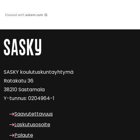
Created with
askem.com
SASKY kou­lu­tus­kun­tayh­ty­mä
Ra­ta­ka­tu 36
38210 Sas­ta­ma­la
Y-​tunnus: 0204964-1
Saa­vu­tet­ta­vuus
Las­ku­tuso­soi­te
Pa­lau­te