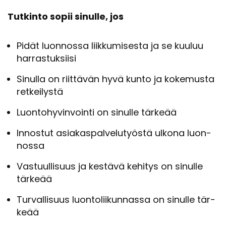
Tut­kin­to sopii si­nul­le, jos
Pidät luon­nos­sa liik­ku­mi­ses­ta ja se kuu­luu
har­ras­tuk­sii­si
Si­nul­la on riit­tä­vän hyvä kunto ja ko­ke­mus­ta
ret­kei­lys­tä
Luon­to­hy­vin­voin­ti on si­nul­le tär­ke­ää
In­nos­tut asia­kas­pal­ve­lu­työs­tä ul­ko­na luon­
nos­sa
Vas­tuul­li­suus ja kes­tä­vä ke­hi­tys on si­nul­le
tär­ke­ää
Tur­val­li­suus luon­to­lii­kun­nas­sa on si­nul­le tär­
ke­ää