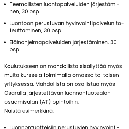
Tee­mal­lis­ten luon­to­pal­ve­lui­den jär­jes­tä­mi­
nen, 30 osp
Luon­toon pe­rus­tu­van hy­vin­voin­ti­pal­ve­lun to­
teut­ta­mi­nen, 30 osp
Eläi­noh­jel­ma­pal­ve­lui­den jär­jes­tä­mi­nen, 30
osp
Kou­lu­tuk­seen on mah­dol­lis­ta si­säl­lyt­tää myös
muita kurs­se­ja toi­mi­mal­la omas­sa tai toi­sen
yri­tyk­ses­sä. Mah­dol­lis­ta on osal­lis­tua myös
Osa­ral­la jär­jes­tet­tä­vän luon­non­tuo­tea­lan
osaa­mi­sa­lan (AT) opin­toi­hin.
Näis­tä esi­merk­ki­nä:
Luon­non­tuot­tei­siin pe­rus­tu­vien hy­vin­voin­ti­