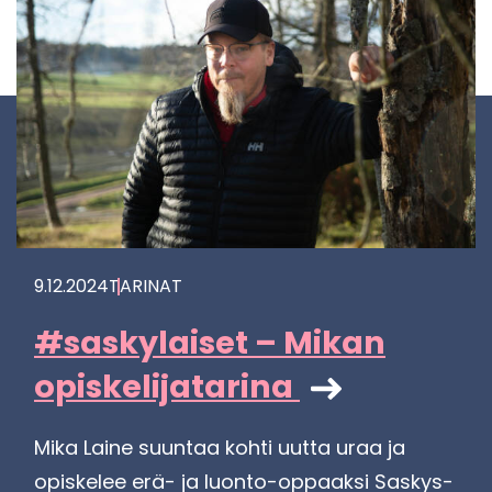
9.12.2024
TA­RI­NAT
#sas­ky­lai­set – Mikan
opis­ke­li­ja­ta­ri­na
Mika Laine suun­taa kohti uutta uraa ja
opis­ke­lee erä- ja luonto-​oppaaksi Sas­kys­