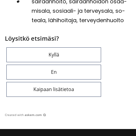
sai­raan­hoi­to, sai­raan­hoi­don osaa­
mi­sa­la, sosiaali-​ ja ter­vey­sa­la, so­
tea­la, lä­hi­hoi­ta­ja, ter­vey­den­huol­to
Löysitkö etsimäsi?
Kyllä
En
Kaipaan lisätietoa
Created with
askem.com