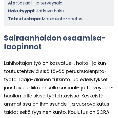
Ala:
Sosiaali- ja terveysala
Hakutyyppi:
Jatkuva haku
Toteutustapa:
Monimuoto-opetus
Sai­raan­hoi­don osaa­mi­sa­
lao­pin­not
Lä­hi­hoi­ta­jan työ on kasvatus-​, hoito-​ ja kun­
tou­tus­teh­tä­viä si­säl­tä­vää pe­rus­huo­len­pi­to­
työ­tä. Laaja-​alainen tut­kin­to luo edel­ly­tyk­set
jous­ta­val­le liik­ku­mi­sel­le sosiaali-​ ja ter­vey­den­
huol­lon eri­lai­sis­sa työ­teh­tä­vis­sä. Kes­keis­tä
am­ma­tis­sa on ihmissuhde-​ ja vuo­ro­vai­ku­tus­
tai­dot sekä fyy­si­nen kunto. Kou­lu­tus on SORA-​