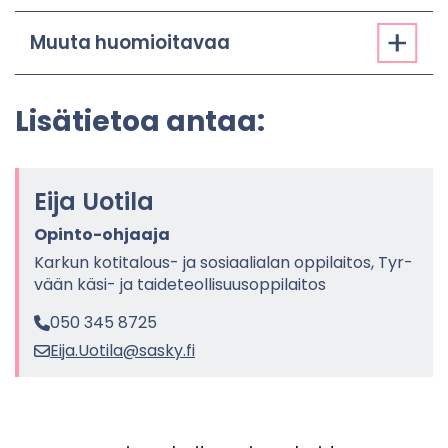
Muuta huo­mioi­ta­vaa
Li­sä­tie­toa antaa:
Eija Uo­ti­la
Opinto-​ohjaaja
Kar­kun kotitalous-​ ja so­si­aa­lia­lan op­pi­lai­tos, Tyr­
vään käsi- ja tai­de­teol­li­suusop­pi­lai­tos
050 345 8725
Eija.Uo­ti­la@sasky.fi