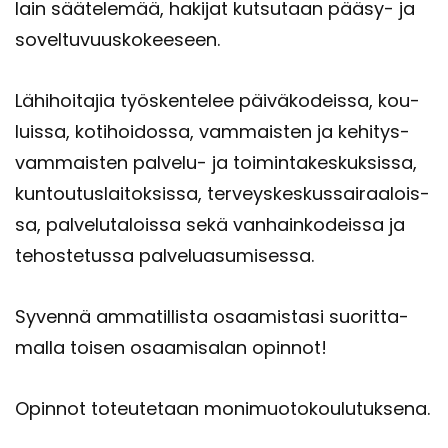
lain sää­te­le­mää, ha­ki­jat kut­su­taan pääsy-​ ja
so­vel­tu­vuus­ko­kee­seen.
Lä­hi­hoi­ta­jia työs­ken­te­lee päi­vä­ko­deis­sa, kou­
luis­sa, ko­ti­hoi­dos­sa, vam­mais­ten ja ke­hi­tys­
vam­mais­ten palvelu-​ ja toi­min­ta­kes­kuk­sis­sa,
kun­tou­tus­lai­tok­sis­sa, ter­veys­kes­kus­sai­raa­lois­
sa, pal­ve­lu­ta­lois­sa sekä van­hain­ko­deis­sa ja
te­hos­te­tus­sa pal­ve­lua­su­mi­ses­sa.
Sy­ven­nä am­ma­til­lis­ta osaa­mis­ta­si suo­rit­ta­
mal­la toi­sen osaa­mi­sa­lan opin­not!
Opin­not to­teu­te­taan mo­ni­muo­to­kou­lu­tuk­se­na.