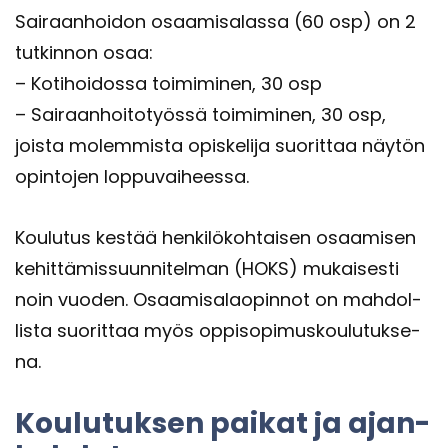
Sai­raan­hoi­don osaa­mi­sa­las­sa (60 osp) on 2
tut­kin­non osaa:
– Ko­ti­hoi­dos­sa toi­mi­mi­nen, 30 osp
– Sai­raan­hoi­to­työs­sä toi­mi­mi­nen, 30 osp,
jois­ta mo­lem­mis­ta opis­ke­li­ja suo­rit­taa näy­tön
opin­to­jen lop­pu­vai­hees­sa.
Kou­lu­tus kes­tää hen­ki­lö­koh­tai­sen osaa­mi­sen
ke­hit­tä­mis­suun­ni­tel­man (HOKS) mu­kai­ses­ti
noin vuo­den. Osaa­mi­sa­lao­pin­not on mah­dol­
lis­ta suo­rit­taa myös op­pi­so­pi­mus­kou­lu­tuk­se­
na.
Kou­lu­tuk­sen pai­kat ja ajan­