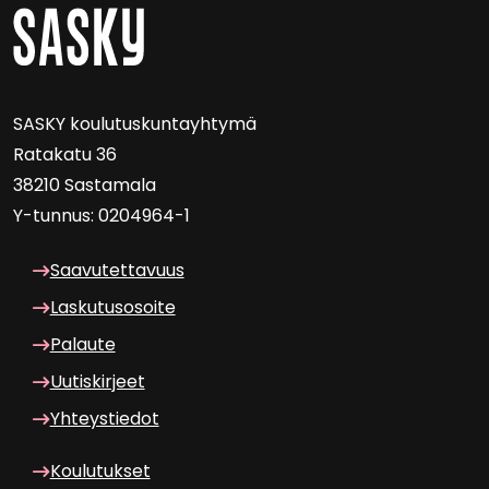
SASKY kou­lu­tus­kun­tayh­ty­mä
Ra­ta­ka­tu 36
38210 Sas­ta­ma­la
Y-​tunnus: 0204964-1
Saa­vu­tet­ta­vuus
Las­ku­tuso­soi­te
Pa­lau­te
Uu­tis­kir­jeet
Yh­teys­tie­dot
Kou­lu­tuk­set