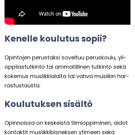
Ke­nel­le kou­lu­tus sopii?
Opin­to­jen pe­rus­tak­si so­vel­tuu pe­rus­kou­lu, yli­
op­pi­las­tut­kin­to tai am­ma­til­li­nen tut­kin­to sekä
ko­ke­mus musiik­kia­lal­ta tai vahva musii­kin har­
ras­tus­taus­ta.
Kou­lu­tuk­sen si­säl­tö
Opin­nois­sa on kes­keis­tä tii­miop­pi­mi­nen, aidot
kon­tak­tit musiik­ki­bis­nek­sen yti­meen sekä