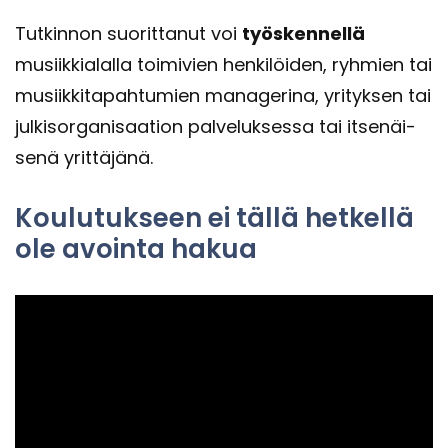
Tut­kin­non suo­rit­ta­nut voi
työs­ken­nel­lä
musiik­kia­lal­la toi­mi­vien hen­ki­löi­den, ryh­mien tai
musiik­ki­ta­pah­tu­mien ma­na­ge­ri­na, yri­tyk­sen tai
jul­ki­sor­ga­ni­saa­tion pal­ve­luk­ses­sa tai it­se­näi­
se­nä yrit­tä­jä­nä.
Kou­lu­tuk­seen ei tällä het­kel­lä
ole avoin­ta hakua