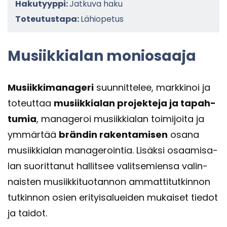
Hakutyyppi:
Jatkuva haku
Toteutustapa:
Lähiopetus
Musiik­kia­lan mo­nio­saa­ja
Musiik­ki­ma­na­ge­ri
suun­nit­te­lee, mark­ki­noi ja
to­teut­taa
musiik­kia­lan pro­jek­te­ja ja ta­pah­
tu­mia
, ma­na­ge­roi musiik­kia­lan toi­mi­joi­ta ja
ym­mär­tää
brän­din ra­ken­ta­mi­sen
osana
musiik­kia­lan ma­na­ge­roin­tia. Li­säk­si osaa­mi­sa­
lan suo­rit­ta­nut hal­lit­see va­lit­se­mien­sa va­lin­
nais­ten musiik­ki­tuo­tan­non am­mat­ti­tut­kin­non
tut­kin­non osien eri­tyi­sa­luei­den mu­kai­set tie­dot
ja tai­dot.