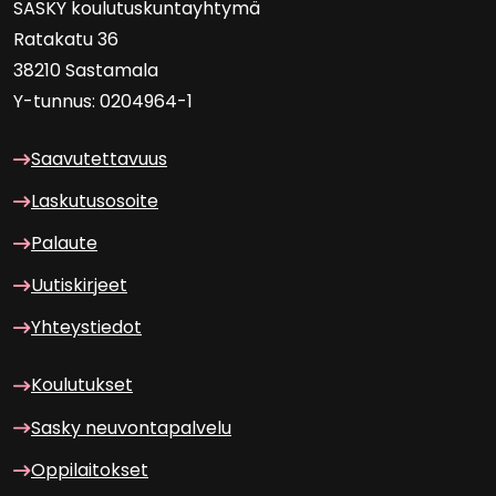
SASKY kou­lu­tus­kun­tayh­ty­mä
Ra­ta­ka­tu 36
38210 Sas­ta­ma­la
Y-​tunnus: 0204964-1
Saa­vu­tet­ta­vuus
Las­ku­tuso­soi­te
Pa­lau­te
Uu­tis­kir­jeet
Yh­teys­tie­dot
Kou­lu­tuk­set
Sasky neu­von­ta­pal­ve­lu
Op­pi­lai­tok­set