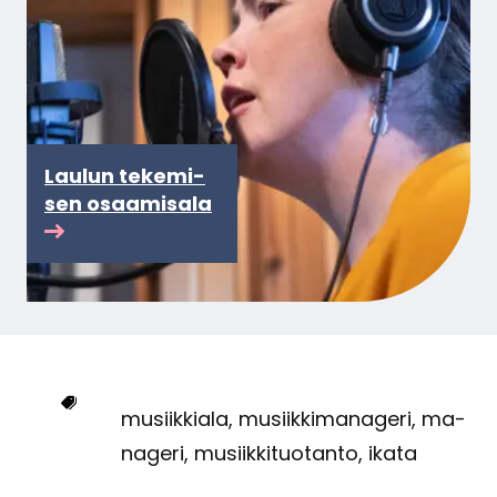
Lau­lun te­ke­mi­
sen osaa­mi­sa­la
musiik­kia­la, musiik­ki­ma­na­ge­ri, ma­
na­ge­ri, musiik­ki­tuo­tan­to, ikata