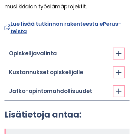
musiik­kia­lan työ­elä­mä­pro­jek­tit.
Lue lisää tut­kin­non ra­ken­tees­ta ePe­rus­
teis­ta
Opis­ke­li­ja­va­lin­ta
Kus­tan­nuk­set opis­ke­li­jal­le
Jatko-​opintomahdollisuudet
Li­sä­tie­to­ja antaa: