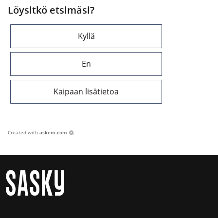
Löysitkö etsimäsi?
Kyllä
En
Kaipaan lisätietoa
Created with
askem.com