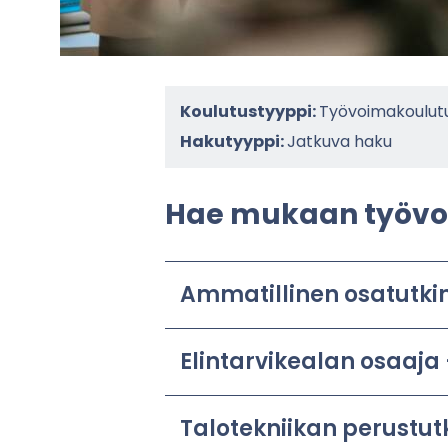
Koulutustyyppi:
Työvoimakoulut
Hakutyyppi:
Jatkuva haku
Hae mu­kaan työ­voi
Am­ma­til­li­nen osa­tut­ki
Elin­tar­vi­kea­lan osaa­
Ta­lo­tek­nii­kan pe­rus­tu