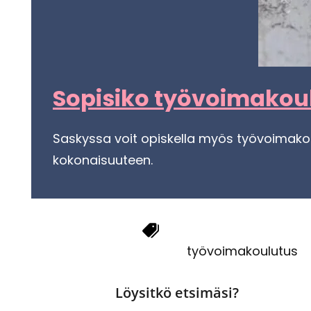
So­pi­si­ko työ­voi­ma­kou­
Sas­kys­sa voit opis­kel­la myös työ­voi­ma­kou­
ko­ko­nai­suu­teen.
työ­voi­ma­kou­lu­tus
Löysitkö etsimäsi?