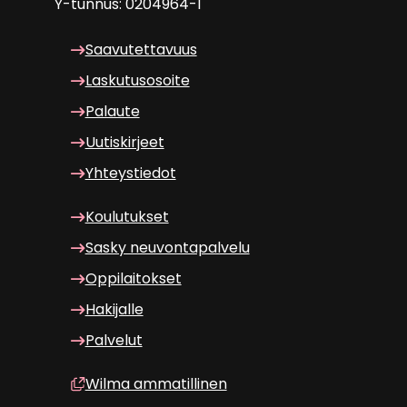
Y-​tunnus: 0204964-1
Saa­vu­tet­ta­vuus
Las­ku­tuso­soi­te
Pa­lau­te
Uu­tis­kir­jeet
Yh­teys­tie­dot
Kou­lu­tuk­set
Sasky neu­von­ta­pal­ve­lu
Op­pi­lai­tok­set
Ha­ki­jal­le
Pal­ve­lut
Wilma am­ma­til­li­nen