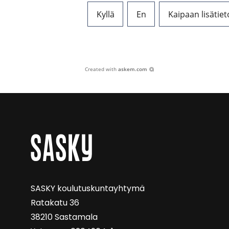
Kyllä
En
Kaipaan lisätiet
Created with
askem.com
SASKY kou­lu­tus­kun­tayh­ty­mä
Ra­ta­ka­tu 36
38210 Sas­ta­ma­la