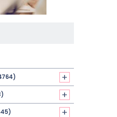
724764)
3)
0845)