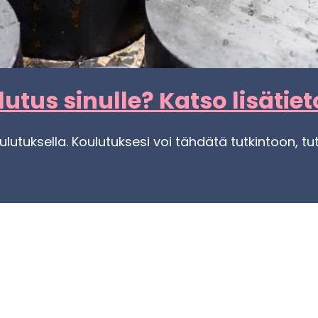
lu­tus si­nul­le? Katso li­sä­tie
lu­tuk­sel­la. Kou­lu­tuk­se­si voi täh­dä­tä tut­kin­toon