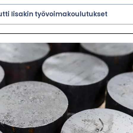
 Ii­sa­kin työ­voi­ma­kou­lu­tuk­set