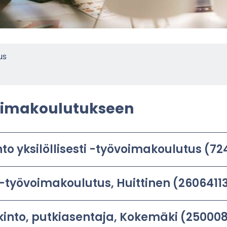
us
­ma­kou­lu­tuk­seen
n­to yk­si­löl­li­ses­ti -​työvoimakoulutus (
ja -​työvoimakoulutus, Huit­ti­nen (2606411
t­kin­to, put­kia­sen­ta­ja, Ko­ke­mä­ki (2500