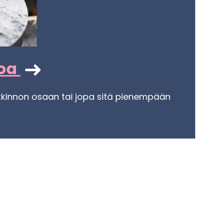
­toa
, tut­kin­non osaan tai jopa sitä pie­nem­pään