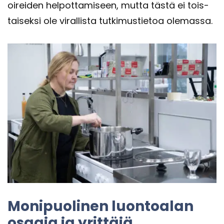
oi­rei­den hel­pot­ta­mi­seen, mutta tästä ei tois­
tai­sek­si ole vi­ral­lis­ta tut­ki­mus­tie­toa ole­mas­sa.
Mo­ni­puo­li­nen luon­toa­lan
osaa­ja ja yrit­tä­jä