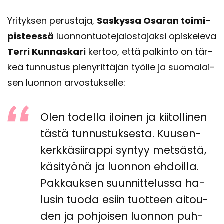
Yri­tyk­sen pe­rus­ta­ja,
Sas­kys­sa Osa­ran toi­mi­
pis­tees­sä
luon­non­tuo­te­ja­los­ta­jak­si opis­ke­le­va
Terri Kun­nas­ka­ri
ker­too, että pal­kin­to on tär­
keä tun­nus­tus pie­ny­rit­tä­jän työl­le ja suo­ma­lai­
sen luon­non ar­vos­tuk­sel­le:
Olen to­del­la iloi­nen ja kii­tol­li­nen
tästä tun­nus­tuk­ses­ta. Kuusen­
kerk­kä­sii­rap­pi syn­tyy met­säs­tä,
kä­si­työ­nä ja luon­non eh­doil­la.
Pak­kauk­sen suun­nit­te­lus­sa ha­
lusin tuoda esiin tuot­teen ai­tou­
den ja poh­joi­sen luon­non puh­