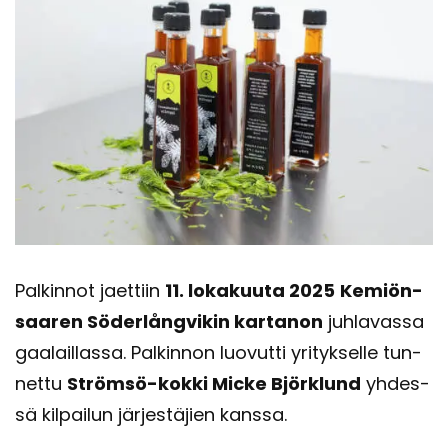
Pal­kin­not jaet­tiin
11. lo­ka­kuu­ta 2025
Ke­miön­
saa­ren Söderlångvikin kar­ta­non
juh­la­vas­sa
gaa­lail­las­sa. Pal­kin­non luo­vut­ti yri­tyk­sel­le tun­
net­tu
Strömsö-​kokki Micke Björklund
yh­des­
sä kil­pai­lun jär­jes­tä­jien kans­sa.