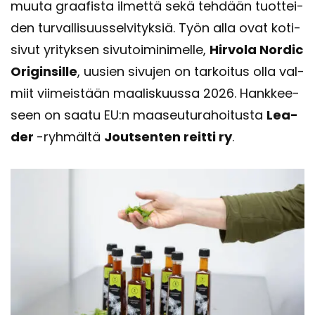
muuta graa­fis­ta il­met­tä sekä teh­dään tuot­tei­
den tur­val­li­suus­sel­vi­tyk­siä. Työn alla ovat ko­ti­
si­vut yri­tyk­sen si­vu­toi­mi­ni­mel­le,
Hir­vo­la Nor­dic
Ori­gin­sil­le
, uusien si­vu­jen on tar­koi­tus olla val­
miit vii­meis­tään maa­lis­kuus­sa 2026. Hank­kee­
seen on saatu EU:n maa­seu­tu­ra­hoi­tus­ta
Lea­
der
-​ryhmältä
Jout­sen­ten reit­ti ry
.