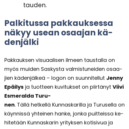
tau­den.
Pal­ki­tus­sa pak­kauk­ses­sa
näkyy usean osaa­jan kä­
den­jäl­ki
Pak­kauk­sen vi­su­aa­li­sen il­meen taus­tal­la on
myös mui­den Sas­kys­ta val­mis­tu­nei­den osaa­
jien kä­den­jäl­keä – logon on suun­ni­tel­lut
Jenny
Epäi­lys
ja tuot­teen ku­vi­tuk­set on piir­tä­nyt
Viivi
Es­me­ral­da Tu­ru­
nen
. Tällä het­kel­lä Kun­nas­ka­ril­la ja Tu­rusel­la on
käyn­nis­sä yh­tei­nen hanke, jonka puit­teis­sa ke­
hi­te­tään Kun­nas­ka­rin yri­tyk­sen ko­ti­si­vua ja