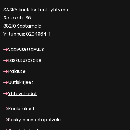
SASKY kou­lu­tus­kun­tayh­ty­mä
Ra­ta­ka­tu 36
38210 Sas­ta­ma­la
Y-​tunnus: 0204964-1
Saa­vu­tet­ta­vuus
Las­ku­tuso­soi­te
Pa­lau­te
Uu­tis­kir­jeet
Yh­teys­tie­dot
Kou­lu­tuk­set
Sasky neu­von­ta­pal­ve­lu