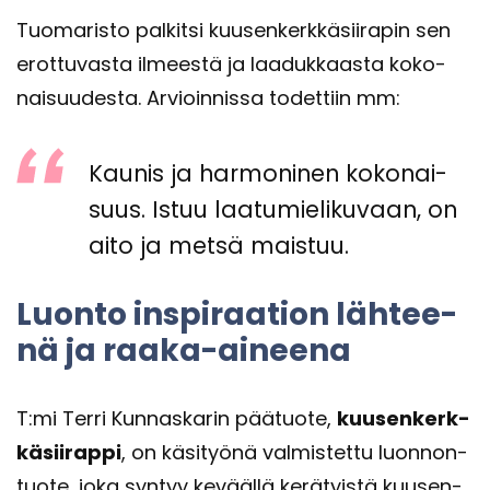
Tuo­ma­ris­to pal­kit­si kuusen­kerk­kä­sii­ra­pin sen
erot­tu­vas­ta il­mees­tä ja laa­duk­kaas­ta ko­ko­
nai­suu­des­ta. Ar­vioin­nis­sa to­det­tiin mm:
Kau­nis ja har­mo­ni­nen ko­ko­nai­
suus. Istuu laa­tu­mie­li­ku­vaan, on
aito ja metsä mais­tuu.
Luon­to ins­pi­raa­tion läh­tee­
nä ja raaka-​aineena
T:mi Terri Kun­nas­ka­rin pää­tuo­te,
kuusen­kerk­
kä­sii­rap­pi
, on kä­si­työ­nä val­mis­tet­tu luon­non­
tuo­te, joka syn­tyy ke­vääl­lä ke­rä­tyis­tä kuusen­