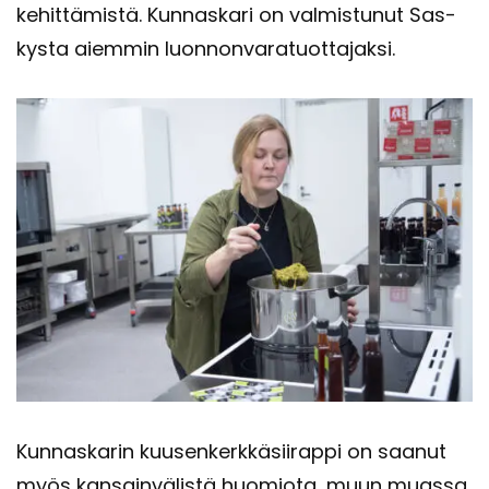
ke­hit­tä­mis­tä. Kun­nas­ka­ri on val­mis­tu­nut Sas­
kys­ta ai­em­min luon­non­va­ra­tuot­ta­jak­si.
Kun­nas­ka­rin kuusen­kerk­kä­sii­rap­pi on saa­nut
myös kan­sain­vä­lis­tä huo­mio­ta, muun muas­sa