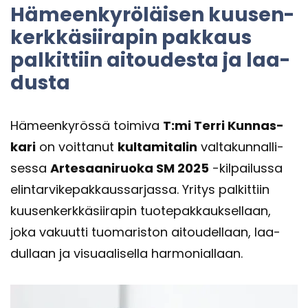
Hä­meen­ky­rö­läi­sen kuusen­
kerk­kä­sii­ra­pin pak­kaus
pal­kit­tiin ai­tou­des­ta ja laa­
dus­ta
Hä­meen­ky­rös­sä toi­mi­va
T:mi Terri Kun­nas­
ka­ri
on voit­ta­nut
kul­ta­mi­ta­lin
val­ta­kun­nal­li­
ses­sa
Ar­te­saa­ni­ruo­ka SM 2025
-​kilpailussa
elin­tar­vi­ke­pak­kaus­sar­jas­sa. Yri­tys pal­kit­tiin
kuusen­kerk­kä­sii­ra­pin tuo­te­pak­kauk­sel­laan,
joka va­kuut­ti tuo­ma­ris­ton ai­tou­del­laan, laa­
dul­laan ja vi­su­aa­li­sel­la har­mo­nial­laan.