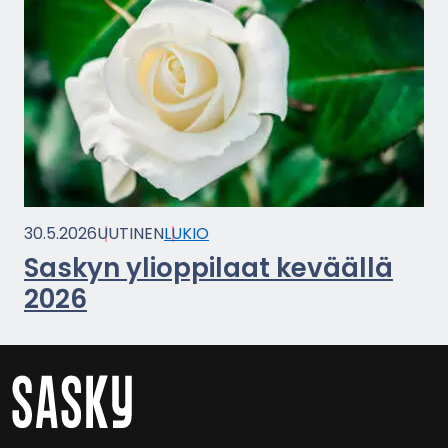
30.5.2026
UU­TI­NEN
LUKIO
Sas­kyn yli­op­pi­laat ke­vääl­lä
2026