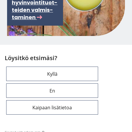
hy­vin­voin­ti­tuot­
tei­den val­mis­
ta­mi­nen
Löysitkö etsimäsi?
Kyllä
En
Kaipaan lisätietoa