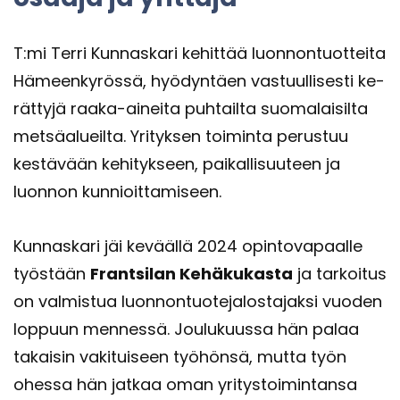
T:mi Terri Kun­nas­ka­ri ke­hit­tää luon­non­tuot­tei­ta
Hä­meen­ky­rös­sä, hyö­dyn­täen vas­tuul­li­ses­ti ke­
rät­ty­jä raaka-​aineita puh­tail­ta suo­ma­lai­sil­ta
met­sä­alueil­ta. Yri­tyk­sen toi­min­ta pe­rus­tuu
kes­tä­vään ke­hi­tyk­seen, pai­kal­li­suu­teen ja
luon­non kun­nioit­ta­mi­seen.
Kun­nas­ka­ri jäi ke­vääl­lä 2024 opin­to­va­paal­le
työs­tään
Frant­si­lan Ke­hä­ku­kas­ta
ja tar­koi­tus
on val­mis­tua luon­non­tuo­te­ja­los­ta­jak­si vuo­den
lop­puun men­nes­sä. Jou­lu­kuus­sa hän palaa
ta­kai­sin va­ki­tui­seen työ­hön­sä, mutta työn
ohes­sa hän jat­kaa oman yri­tys­toi­min­tan­sa