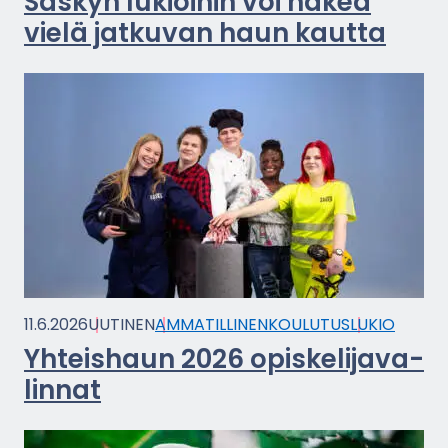
Sas­kyn lu­kioi­hin voi hakea
vielä jat­ku­van haun kaut­ta
11.6.2026
UU­TI­NEN
AM­MA­TIL­LI­NEN­KOU­LU­TUS
LUKIO
Yh­teis­haun 2026 opis­ke­li­ja­va­
lin­nat