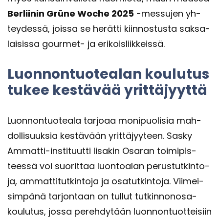
Ber­lii­nin Grüne Woche 2025
-​messujen yh­
tey­des­sä, jois­sa se he­rät­ti kiin­nos­tus­ta sak­sa­
lai­sis­sa gourmet-​ ja eri­kois­liik­keis­sä.
Luon­non­tuo­tea­lan kou­lu­tus
tukee kes­tä­vää yrit­tä­jyyt­tä
Luon­non­tuo­tea­la tar­jo­aa mo­ni­puo­li­sia mah­
dol­li­suuk­sia kes­tä­vään yrit­tä­jyy­teen. Sasky
Ammatti-​instituutti Ii­sa­kin Osa­ran toi­mi­pis­
tees­sä voi suo­rit­taa luon­toa­lan pe­rus­tut­kin­to­
ja, am­mat­ti­tut­kin­to­ja ja osa­tut­kin­to­ja. Vii­mei­
sim­pä­nä tar­jon­taan on tul­lut tut­kin­non­osa­
kou­lu­tus, jossa pe­reh­dy­tään luon­non­tuot­tei­siin