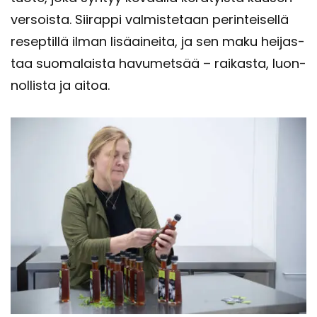
ver­sois­ta. Sii­rap­pi val­mis­te­taan pe­rin­tei­sel­lä
re­sep­til­lä ilman li­sä­ai­nei­ta, ja sen maku hei­jas­
taa suo­ma­lais­ta ha­vu­met­sää – rai­kas­ta, luon­
nol­lis­ta ja aitoa.