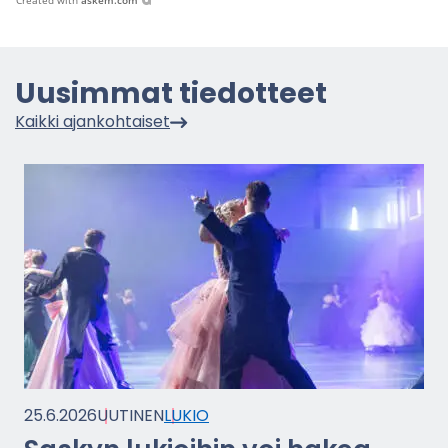
Created with
askem.com
Uusim­mat tie­dot­teet
Kaik­ki ajan­koh­tai­set
25.6.2026
UU­TI­NEN
LUKIO