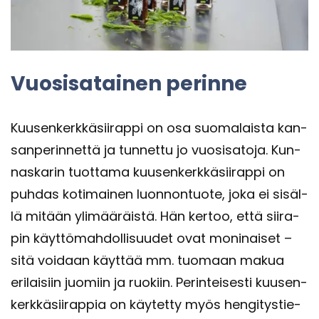
Vuo­si­sa­tai­nen pe­rin­ne
Kuusen­kerk­kä­sii­rap­pi on osa suo­ma­lais­ta kan­
san­pe­rin­net­tä ja tun­net­tu jo vuo­si­sa­to­ja. Kun­
nas­ka­rin tuot­ta­ma kuusen­kerk­kä­sii­rap­pi on
puh­das ko­ti­mai­nen luon­non­tuo­te, joka ei si­säl­
lä mi­tään yli­mää­räis­tä. Hän ker­too, että sii­ra­
pin käyt­tö­mah­dol­li­suu­det ovat mo­ni­nai­set –
sitä voi­daan käyt­tää mm. tuo­maan makua
eri­lai­siin juo­miin ja ruo­kiin. Pe­rin­tei­ses­ti kuusen­
kerk­kä­sii­rap­pia on käy­tet­ty myös hen­gi­tys­tie­