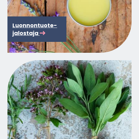
Luon­non­tuo­te­
ja­los­ta­ja