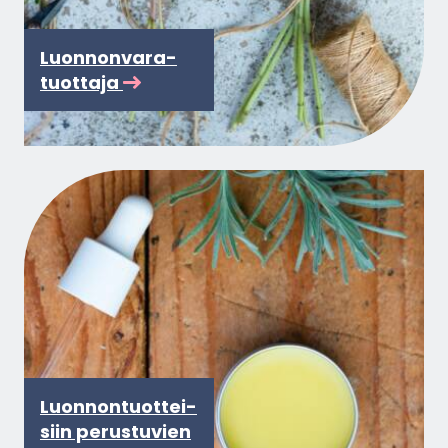
Luon­non­va­ra­
tuot­ta­ja
Luon­non­tuot­tei­
siin pe­rus­tu­vien