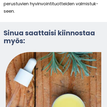
pe­rus­tu­vien hy­vin­voin­ti­tuot­tei­den val­mis­tuk­
seen.
Sinua saat­tai­si kiin­nos­taa
myös: