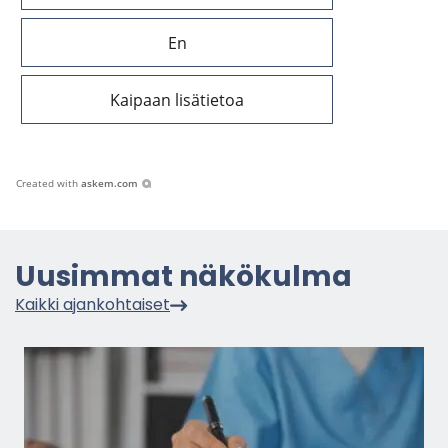
En
Kaipaan lisätietoa
Created with
askem.com
Uusim­mat nä­kö­kul­ma
Kaik­ki ajan­koh­tai­set