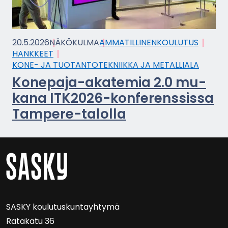
20.5.2026
NÄ­KÖ­KUL­MA
AM­MA­TIL­LI­NEN­KOU­LU­TUS
HANK­KEET
KONE- JA TUO­TAN­TO­TEK­NIIK­KA JA ME­TAL­LIA­LA
Konepaja-​akatemia 2.0 mu­
ka­na ITK2026-​konferenssissa
Tampere-​talolla
SASKY kou­lu­tus­kun­tayh­ty­mä
Ra­ta­ka­tu 36