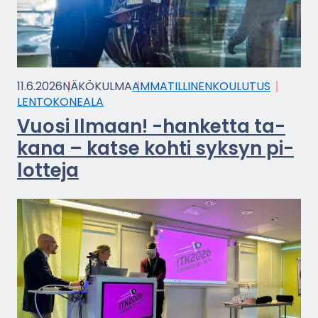
11.6.2026
NÄ­KÖ­KUL­MA
AM­MA­TIL­LI­NEN­KOU­LU­TUS
LEN­TO­KO­NEA­LA
Vuosi Il­maan! -​hanketta ta­
ka­na – katse kohti syk­syn pi­
lot­te­ja