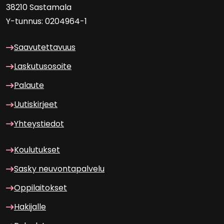
38210 Sas­ta­ma­la
Y-​tunnus: 0204964-1
Saa­vu­tet­ta­vuus
Las­ku­tuso­soi­te
Pa­lau­te
Uu­tis­kir­jeet
Yh­teys­tie­dot
Kou­lu­tuk­set
Sasky neu­von­ta­pal­ve­lu
Op­pi­lai­tok­set
Ha­ki­jal­le