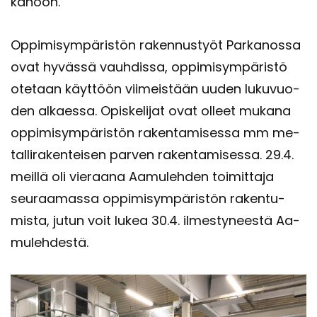
ka­noon.
Op­pi­mi­sym­pä­ris­tön ra­ken­nus­työt Par­ka­nos­sa
ovat hy­väs­sä vauh­dis­sa, op­pi­mi­sym­pä­ris­tö
ote­taan käyt­töön vii­meis­tään uuden lu­ku­vuo­
den al­kaes­sa. Opis­ke­li­jat ovat ol­leet mu­ka­na
op­pi­mi­sym­pä­ris­tön ra­ken­ta­mi­ses­sa mm me­
tal­li­ra­ken­tei­sen par­ven ra­ken­ta­mi­ses­sa. 29.4.
meil­lä oli vie­raa­na Aa­mu­leh­den toi­mit­ta­ja
seu­raa­mas­sa op­pi­mi­sym­pä­ris­tön ra­ken­tu­
mis­ta, jutun voit lukea 30.4. il­mes­ty­nees­tä Aa­
mu­leh­des­tä.