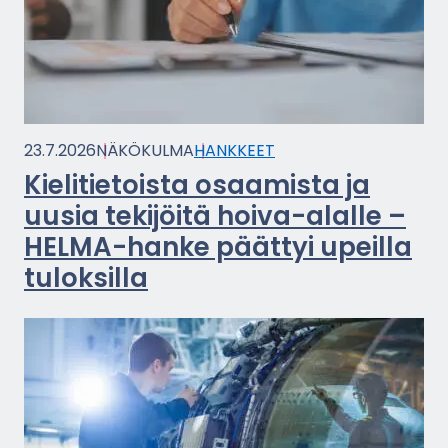
23.7.2026
NÄ­KÖ­KUL­MA
HANK­KEET
Kie­li­tie­tois­ta osaa­mis­ta ja
uusia te­ki­jöi­tä hoiva-​alalle –
HELMA-​hanke päät­tyi upeil­la
tu­lok­sil­la