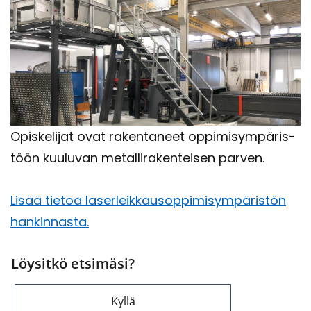
Opis­ke­li­jat ovat ra­ken­ta­neet op­pi­mi­sym­pä­ris­
töön kuu­lu­van me­tal­li­ra­ken­tei­sen par­ven.
Lisää tie­toa la­ser­leik­kausop­pi­mi­sym­pä­ris­tön
han­kin­nas­ta.
Löysitkö etsimäsi?
Kyllä