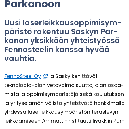
Par­ka­noon
Uusi la­ser­leik­kausop­pi­mi­sym­
pä­ris­tö ra­ken­tuu Sas­kyn Par­
ka­non yk­sik­köön yh­teis­työs­sä
Fen­nos­tee­lin kans­sa hyvää
vauh­tia.
Fen­noS­teel Oy
ja Sasky ke­hit­tä­vät
teknologia-​alan ve­to­voi­mai­suut­ta, alan osaa­
mis­ta ja op­pi­mi­sym­pä­ris­tö­jä sekä kou­lu­tuk­sen
ja yri­ty­se­lä­män vä­lis­tä yh­teis­työ­tä hank­ki­mal­la
yh­des­sä la­ser­leik­kausym­pä­ris­tön te­räs­le­vyn
leik­kaa­mi­seen Ammatti-​instituutti Ii­sak­kiin Par­