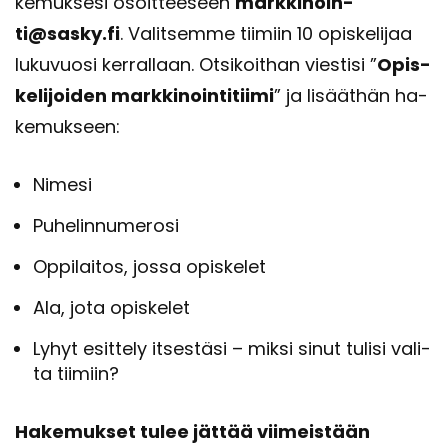
ke­muk­se­si osoit­tee­seen
mark­ki­noin­
ti@sasky.fi
. Va­lit­sem­me tii­miin 10 opis­ke­li­jaa
lu­ku­vuo­si ker­ral­laan. Ot­si­koit­han vies­ti­si ”
Opis­
ke­li­joi­den mark­ki­noin­ti­tii­mi
” ja li­säät­hän ha­
ke­muk­seen:
Ni­me­si
Pu­he­lin­nu­me­ro­si
Op­pi­lai­tos, jossa opis­ke­let
Ala, jota opis­ke­let
Lyhyt esit­te­ly it­ses­tä­si – miksi sinut tu­li­si va­li­
ta tii­miin?
Ha­ke­muk­set tulee jät­tää vii­meis­tään