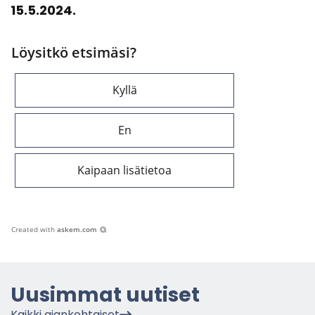
15.5.2024.
Löysitkö etsimäsi?
Kyllä
En
Kaipaan lisätietoa
Created with
askem.com
Uusim­mat uu­ti­set
Kaik­ki ajan­koh­tai­set