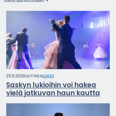
25.6.2026
UU­TI­NEN
LUKIO
Sas­kyn lu­kioi­hin voi hakea
vielä jat­ku­van haun kaut­ta