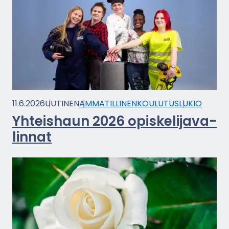
11.6.2026
UU­TI­NEN
AM­MA­TIL­LI­NEN­KOU­LU­TUS
LUKIO
Yh­teis­haun 2026 opis­ke­li­ja­va­
lin­nat