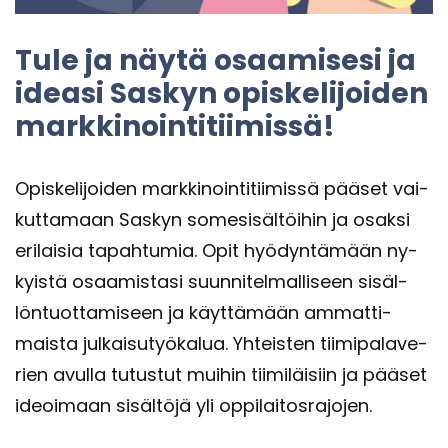
Tule ja näytä osaa­mi­se­si ja
idea­si Sas­kyn opis­ke­li­joi­den
mark­ki­noin­ti­tii­mis­sä!
Opis­ke­li­joi­den mark­ki­noin­ti­tii­mis­sä pää­set vai­
kut­ta­maan Sas­kyn so­me­si­säl­töi­hin ja osak­si
eri­lai­sia ta­pah­tu­mia. Opit hyö­dyn­tä­mään ny­
kyis­tä osaa­mis­ta­si suun­ni­tel­mal­li­seen si­säl­
lön­tuot­ta­mi­seen ja käyt­tä­mään am­mat­ti­
mais­ta jul­kai­su­työ­ka­lua. Yh­teis­ten tii­mi­pa­la­ve­
rien avul­la tu­tus­tut mui­hin tii­mi­läi­siin ja pää­set
ideoi­maan si­säl­tö­jä yli op­pi­lai­tos­ra­jo­jen.