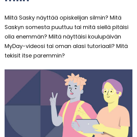
Miltä Sasky näyt­tää opis­ke­li­jan sil­min? Mitä
Sas­kyn so­mes­ta puut­tuu tai mitä siel­lä pi­täi­si
olla enem­män? Miltä näyt­täi­si kou­lu­päi­vän
MyDay-​videosi tai oman alasi tu­to­ri­aa­li? Mitä
te­ki­sit itse pa­rem­min?