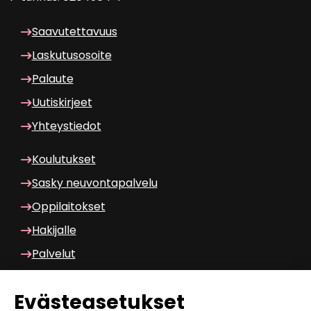
Saa­vu­tet­ta­vuus
Las­ku­tuso­soi­te
Pa­lau­te
Uu­tis­kir­jeet
Yh­teys­tie­dot
Kou­lu­tuk­set
Sasky neu­von­ta­pal­ve­lu
Op­pi­lai­tok­set
Ha­ki­jal­le
Pal­ve­lut
Wilma am­ma­til­li­nen
Eväs­tea­se­tuk­set