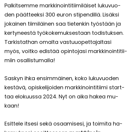
Pal­kit­sem­me mark­ki­noin­ti­tii­mi­läi­set lu­ku­vuo­
den päät­teek­si 300 euron sti­pen­dil­lä. Li­säk­si
jo­kai­nen tii­mi­läi­nen saa tie­ten­kin työs­tään ja
ker­ty­nees­tä työ­ko­ke­muk­ses­taan to­dis­tuk­sen.
Tar­kis­tat­han omal­ta vas­tuu­opet­ta­jal­ta­si
myös, voit­ko edis­tää opin­to­ja­si mark­ki­noin­ti­tii­
miin osal­lis­tu­mal­la!
Sas­kyn ihka en­sim­mäi­nen, koko lu­ku­vuo­den
kes­tä­vä, opis­ke­li­joi­den mark­ki­noin­ti­tii­mi start­
taa elo­kuus­sa 2024. Nyt on aika hakea mu­
kaan!
Esit­te­le it­se­si sekä osaa­mi­se­si, ja toi­mi­ta ha­