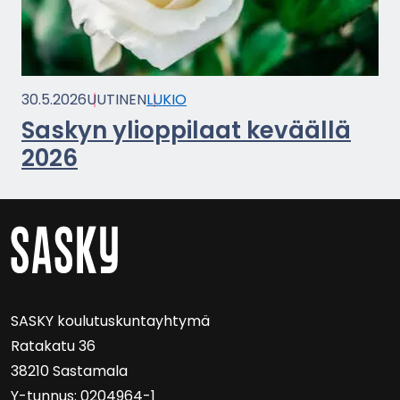
30.5.2026
UU­TI­NEN
LUKIO
Sas­kyn yli­op­pi­laat ke­vääl­lä
2026
SASKY kou­lu­tus­kun­tayh­ty­mä
Ra­ta­ka­tu 36
38210 Sas­ta­ma­la
Y-​tunnus: 0204964-1