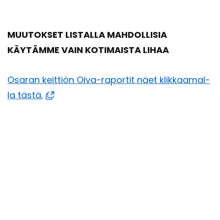
MUU­TOK­SET LIS­TAL­LA MAH­DOL­LI­SIA
KÄY­TÄM­ME VAIN KO­TI­MAIS­TA LIHAA
Osa­ran keit­tiön Oiva-​raportit näet klik­kaa­mal­
la tästä.