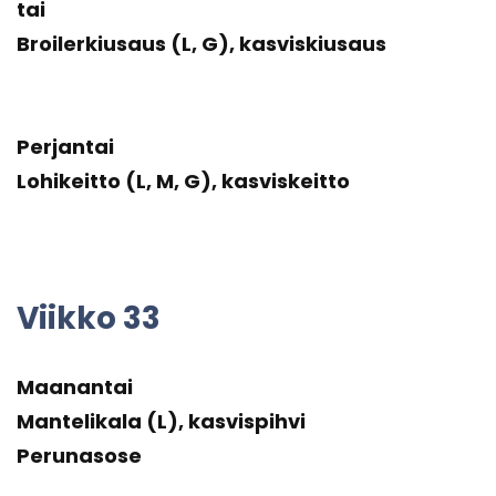
tai
Broi­ler­kiusaus (L, G), kas­vis­kiusaus
Per­jan­tai
Lo­hi­keit­to (L, M, G), kas­vis­keit­to
Viik­ko 33
Maa­nan­tai
Man­te­li­ka­la (L), kas­vis­pih­vi
Pe­ru­na­so­se