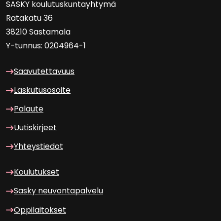
SASKY kou­lu­tus­kun­tayh­ty­mä
Ra­ta­ka­tu 36
38210 Sas­ta­ma­la
Y-​tunnus: 0204964-1
Saa­vu­tet­ta­vuus
Las­ku­tuso­soi­te
Pa­lau­te
Uu­tis­kir­jeet
Yh­teys­tie­dot
Kou­lu­tuk­set
Sasky neu­von­ta­pal­ve­lu
Op­pi­lai­tok­set