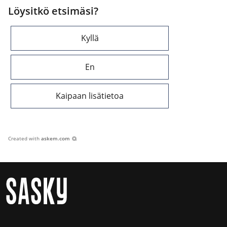
Löysitkö etsimäsi?
Kyllä
En
Kaipaan lisätietoa
Created with
askem.com