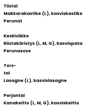
Tiis­tai
Mak­ka­ra­kas­ti­ke (L), kas­vis­kas­ti­ke
Pe­ru­nat
Kes­ki­viik­ko
Riis­ta­kä­ris­tys (L, M, G), kas­vis­pa­ta
Pe­ru­na­so­se
Tors­
tai
La­sag­ne (L), kas­vis­la­sag­ne
Per­jan­tai
Ka­na­keit­to (L, M, G), kas­vis­keit­to