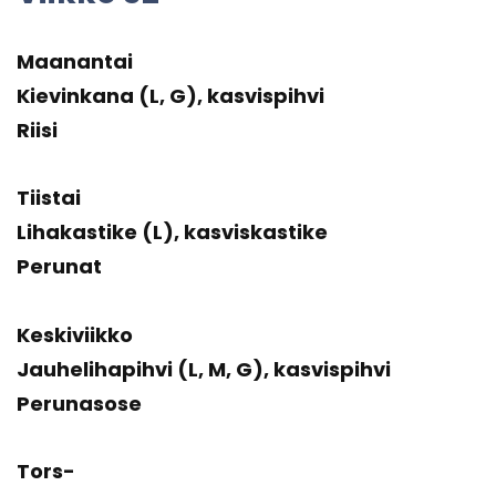
Maa­nan­tai
Kie­vin­ka­na (L, G), kas­vis­pih­vi
Riisi
Tiis­tai
Li­ha­kas­ti­ke (L), kas­vis­kas­ti­ke
Pe­ru­nat
Kes­ki­viik­ko
Jau­he­li­ha­pih­vi (L, M, G), kas­vis­pih­vi
Pe­ru­na­so­se
Tors­