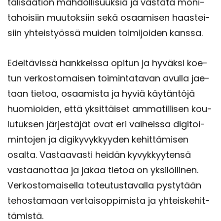
ta­li­saa­tion mah­dol­li­suuk­sia ja vas­ta­ta mo­ni­
ta­hoi­siin muu­tok­siin sekä osaa­mi­sen haas­tei­
siin yh­teis­työs­sä mui­den toi­mi­joi­den kans­sa.
Edel­tä­vis­sä hank­keis­sa opi­tun ja hy­väk­si koe­
tun ver­kos­to­mai­sen toi­min­ta­ta­van avul­la jae­
taan tie­toa, osaa­mis­ta ja hyviä käy­tän­tö­jä
huo­mioi­den, että yk­sit­täi­set am­ma­til­li­sen kou­
lu­tuk­sen jär­jes­tä­jät ovat eri vai­heis­sa di­gi­toi­
min­to­jen ja di­gi­ky­vyk­kyy­den ke­hit­tä­mi­sen
osal­ta. Vas­taa­vas­ti hei­dän ky­vyk­kyy­ten­sä
vas­taa­not­taa ja jakaa tie­toa on yk­si­löl­li­nen.
Ver­kos­to­mai­sel­la to­teu­tus­ta­val­la pys­ty­tään
te­hos­ta­maan ver­tai­sop­pi­mis­ta ja yh­teis­ke­hit­
tä­mis­tä.