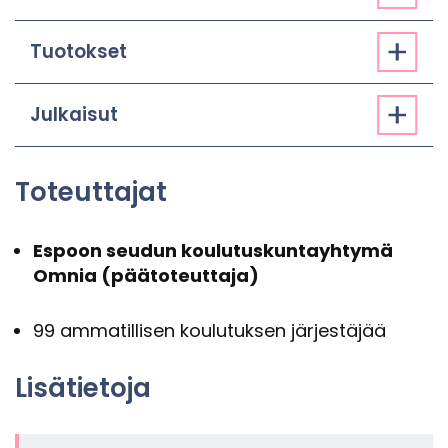
Tuo­tok­set
Jul­kai­sut
To­teut­ta­jat
Es­poon seu­dun kou­lu­tus­kun­tayh­ty­mä
Omnia (pää­to­teut­ta­ja)
99 am­ma­til­li­sen kou­lu­tuk­sen jär­jes­tä­jää
Li­sä­tie­to­ja