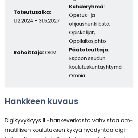
Kohderyhmä:
Toteutusaika:
Opetus- ja
1.12.2024 – 31.5.2027
ohjaushenkilöstö,
Opiskelijat,
Oppilaitosjohto
Päätoteuttaja:
Rahoittaja:
OKM
Espoon seudun
koulutuskuntayhtymä
Omnia
Hank­keen ku­vaus
Di­gi­ky­vyk­kyys II -​hankeverkosto vah­vis­taa am­
ma­til­li­sen kou­lu­tuk­sen kykyä hyö­dyn­tää di­gi­