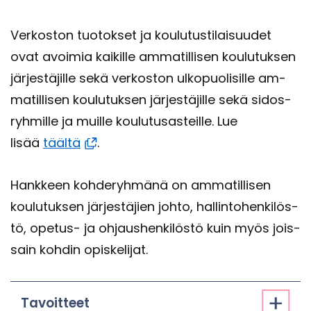
Ver­kos­ton tuo­tok­set ja kou­lu­tus­ti­lai­suu­det
ovat avoi­mia kai­kil­le am­ma­til­li­sen kou­lu­tuk­sen
jär­jes­tä­jil­le sekä ver­kos­ton ul­ko­puo­li­sil­le am­
ma­til­li­sen kou­lu­tuk­sen jär­jes­tä­jil­le sekä si­dos­
ryh­mil­le ja muil­le kou­lu­tusas­teil­le. Lue
lisää
tääl­tä
.
Hank­keen koh­de­ryh­mä­nä on am­ma­til­li­sen
kou­lu­tuk­sen jär­jes­tä­jien johto, hal­lin­to­hen­ki­lös­
tö, opetus-​ ja oh­jaus­hen­ki­lös­tö kuin myös jois­
sain koh­din opis­ke­li­jat.
Ta­voit­teet