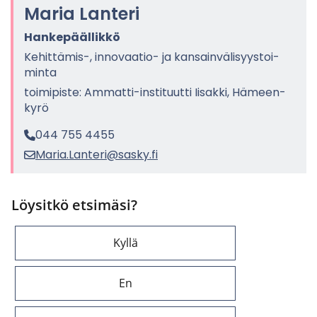
Maria Lan­te­ri
Han­ke­pääl­lik­kö
Kehittämis-​, innovaatio-​ ja kan­sain­vä­li­syys­toi­
min­ta
toi­mi­pis­te: Ammatti-​instituutti Ii­sak­ki, Hä­meen­
ky­rö
044 755 4455
Maria.Lan­te­ri@sasky.fi
Löysitkö etsimäsi?
Kyllä
En