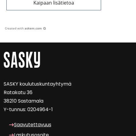
Kaipaan lisätietoa
Created with
askem.com
SASKY kou­lu­tus­kun­tayh­ty­mä
Ra­ta­ka­tu 36
38210 Sas­ta­ma­la
Y-​tunnus: 0204964-1
Saa­vu­tet­ta­vuus
Las­ku­tuso­soi­te