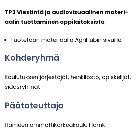
TP3 Vies­tin­tä ja au­dio­vi­su­aa­li­nen ma­te­ri­
aa­lin tuot­ta­mi­nen op­pi­lai­tok­sis­ta
Tuo­te­taan ma­te­ri­aa­lia Agri­Hu­bin si­vuil­le.
Koh­de­ryh­mä
Kou­lu­tuk­sen jär­jes­tä­jät, hen­ki­lös­tö, opis­ke­li­jat,
si­dos­ryh­mät
Pää­to­teut­ta­ja
Hä­meen am­mat­ti­kor­kea­kou­lu Hamk