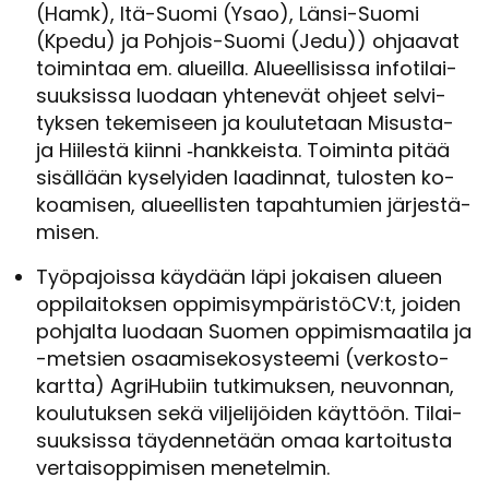
(Hamk), Itä-​Suomi (Ysao), Länsi-​Suomi
(Kpedu) ja Pohjois-​Suomi (Jedu)) oh­jaa­vat
toi­min­taa em. alueil­la. Alu­eel­li­sis­sa in­fo­ti­lai­
suuk­sis­sa luo­daan yh­te­ne­vät oh­jeet sel­vi­
tyk­sen te­ke­mi­seen ja kou­lu­te­taan Misusta-​
ja Hii­les­tä kiin­ni ‑hank­keis­ta. Toi­min­ta pitää
si­säl­lään ky­se­lyi­den laa­din­nat, tu­los­ten ko­
koa­mi­sen, alu­eel­lis­ten ta­pah­tu­mien jär­jes­tä­
mi­sen.
Työ­pa­jois­sa käy­dään läpi jo­kai­sen alu­een
op­pi­lai­tok­sen op­pi­mi­sym­pä­ris­töCV:t, joi­den
poh­jal­ta luo­daan Suo­men op­pi­mis­maa­ti­la ja
-​metsien osaa­mi­se­ko­sys­tee­mi (ver­kos­to­
kart­ta) Agri­Hu­biin tut­ki­muk­sen, neu­von­nan,
kou­lu­tuk­sen sekä vil­je­li­jöi­den käyt­töön. Ti­lai­
suuk­sis­sa täy­den­ne­tään omaa kar­toi­tus­ta
ver­tai­sop­pi­mi­sen me­ne­tel­min.