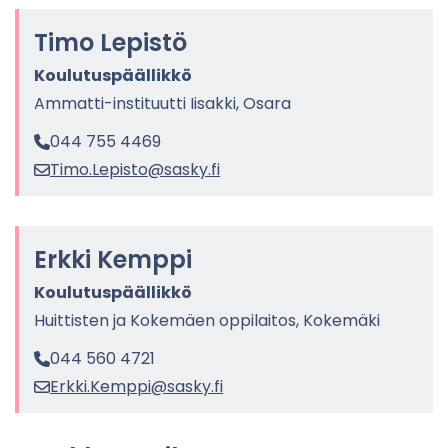
Timo Le­pis­tö
Kou­lu­tus­pääl­lik­kö
Ammatti-​instituutti Ii­sak­ki, Osara
044 755 4469
Timo.Le­pis­to@sasky.fi
Erkki Kemp­pi
Kou­lu­tus­pääl­lik­kö
Huit­tis­ten ja Ko­ke­mäen op­pi­lai­tos, Ko­ke­mä­ki
044 560 4721
Erkki.Kemp­pi@sasky.fi