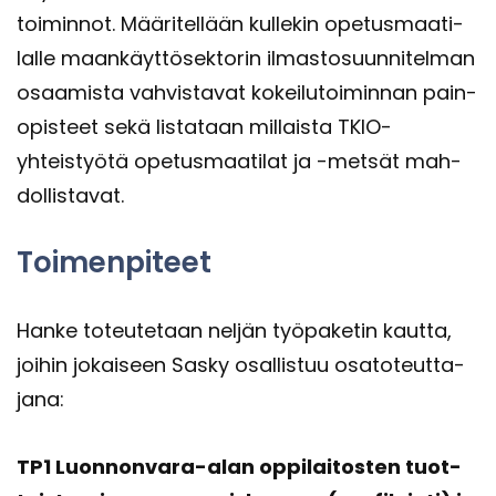
toi­min­not. Mää­ri­tel­lään kul­le­kin ope­tus­maa­ti­
lal­le maan­käyt­tö­sek­to­rin il­mas­to­suun­ni­tel­man
osaa­mis­ta vah­vis­ta­vat ko­kei­lu­toi­min­nan pain­
opis­teet sekä lis­ta­taan mil­lais­ta TKIO-​
yhteistyötä ope­tus­maa­ti­lat ja -​metsät mah­
dol­lis­ta­vat.
Toi­men­pi­teet
Hanke to­teu­te­taan nel­jän työ­pa­ke­tin kaut­ta,
joi­hin jo­kai­seen Sasky osal­lis­tuu osa­to­teut­ta­
ja­na:
TP1 Luonnonvara-​alan op­pi­lai­tos­ten tuot­