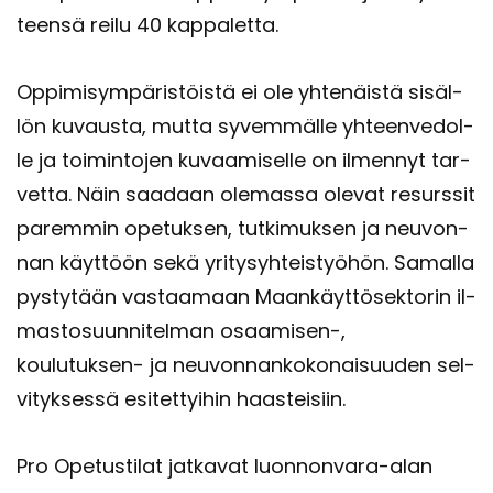
teen­sä reilu 40 kap­pa­let­ta.
Op­pi­mi­sym­pä­ris­töis­tä ei ole yh­te­näis­tä si­säl­
lön ku­vaus­ta, mutta sy­vem­mäl­le yh­teen­ve­dol­
le ja toi­min­to­jen ku­vaa­mi­sel­le on il­men­nyt tar­
vet­ta. Näin saa­daan ole­mas­sa ole­vat re­surs­sit
pa­rem­min ope­tuk­sen, tut­ki­muk­sen ja neu­von­
nan käyt­töön sekä yri­ty­syh­teis­työ­hön. Sa­mal­la
pys­ty­tään vas­taa­maan Maan­käyt­tö­sek­to­rin il­
mas­to­suun­ni­tel­man osaamisen-​,
koulutuksen-​ ja neu­von­nan­ko­ko­nai­suu­den sel­
vi­tyk­ses­sä esi­tet­tyi­hin haas­tei­siin.
Pro Ope­tus­ti­lat jat­ka­vat luonnonvara-​alan