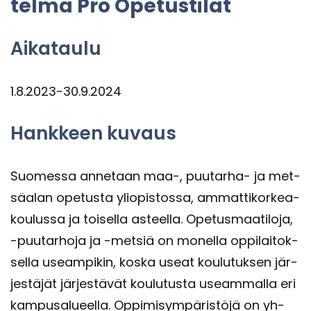
tel­ma Pro Ope­tus­ti­lat
Ai­ka­tau­lu
1.8.2023-30.9.2024
Hank­keen ku­vaus
Suo­mes­sa an­ne­taan maa-, puutarha-​ ja met­
sä­alan ope­tus­ta yli­opis­tos­sa, am­mat­ti­kor­kea­
kou­lus­sa ja toi­sel­la as­teel­la. Ope­tus­maa­ti­lo­ja,
-​puutarhoja ja -​metsiä on mo­nel­la op­pi­lai­tok­
sel­la useam­pi­kin, koska useat kou­lu­tuk­sen jär­
jes­tä­jät jär­jes­tä­vät kou­lu­tus­ta useam­mal­la eri
kam­pusa­lu­eel­la. Op­pi­mi­sym­pä­ris­tö­jä on yh­