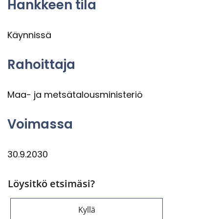
Hank­keen tila
Käyn­nis­sä
Ra­hoit­ta­ja
Maa- ja met­sä­ta­lous­mi­nis­te­riö
Voi­mas­sa
30.9.2030
Löysitkö etsimäsi?
Kyllä