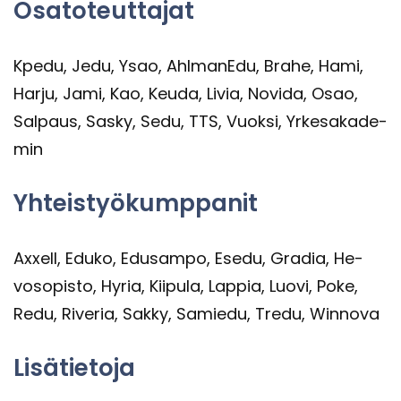
Osa­to­teut­ta­jat
Kpedu, Jedu, Ysao, Ahl­ma­nE­du, Brahe, Hami,
Harju, Jami, Kao, Keuda, Livia, No­vi­da, Osao,
Sal­paus, Sasky, Sedu, TTS, Vuok­si, Yr­ke­sa­ka­de­
min
Yh­teis­työ­kump­pa­nit
Axxell, Eduko, Edusam­po, Esedu, Gra­dia, He­
vos­opis­to, Hyria, Kii­pu­la, Lap­pia, Luovi, Poke,
Redu, Ri­ve­ria, Sakky, Sa­mie­du, Tredu, Winnova
Li­sä­tie­to­ja