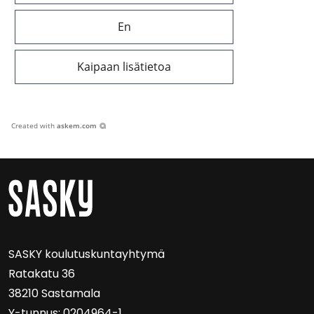
En
Kaipaan lisätietoa
Created with
askem.com
SASKY kou­lu­tus­kun­tayh­ty­mä
Ra­ta­ka­tu 36
38210 Sas­ta­ma­la
Y-​tunnus: 0204964-1