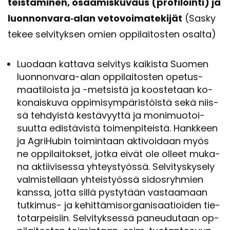
teis­ta­mi­nen, osaa­mis­ku­vaus (pro­fi­loin­ti) ja
luon­non­va­ra‑alan ve­to­voi­ma­te­ki­jät
(Sasky
tekee sel­vi­tyk­sen omien op­pi­lai­tos­ten osal­ta)
Luo­daan kat­ta­va sel­vi­tys kai­kis­ta Suo­men
luonnonvara-​alan op­pi­lai­tos­ten ope­tus­
maa­ti­lois­ta ja -​metsistä ja koos­te­taan ko­
ko­nais­ku­va op­pi­mi­sym­pä­ris­töis­tä sekä niis­
sä teh­dyis­tä kes­tä­vyyt­tä ja mo­ni­muo­toi­
suut­ta edis­tä­vis­tä toi­men­pi­teis­tä. Hank­keen
ja Agri­Hu­bin toi­min­taan ak­ti­voi­daan myös
ne op­pi­lai­tok­set, jotka eivät ole ol­leet mu­ka­
na ak­tii­vi­ses­sa yh­teys­työs­sä. Sel­vi­tys­ky­se­ly
val­mis­tel­laan yh­teis­työs­sä si­dos­ryh­mien
kans­sa, jotta sillä pys­ty­tään vas­taa­maan
tutkimus-​ ja ke­hit­tä­mi­sor­ga­ni­saa­tioi­den tie­
to­tar­pei­siin. Sel­vi­tyk­ses­sä pa­neu­du­taan op­