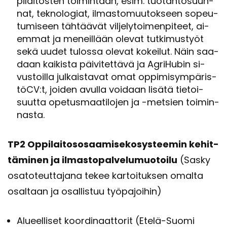
pi­lai­tos­ten toi­min­taan, esim. tuo­tan­to­suun­
nat, tek­no­lo­giat, il­mas­to­muu­tok­seen so­peu­
tu­mi­seen täh­tää­vät vil­je­ly­toi­men­pi­teet, ai­
em­mat ja me­neil­lään ole­vat tut­ki­mus­työt
sekä uudet tu­los­sa ole­vat ko­kei­lut. Näin saa­
daan kai­kis­ta päi­vi­tet­tä­vä ja Agri­Hu­bin si­
vus­toil­la jul­kais­ta­vat omat op­pi­mi­sym­pä­ris­
töCV:t, joi­den avul­la voi­daan li­sä­tä tie­toi­
suut­ta ope­tus­maa­ti­lo­jen ja -​metsien toi­min­
nas­ta.
TP2 Op­pi­lai­tos­osaa­mi­se­ko­sys­tee­min ke­hit­
tä­mi­nen ja il­mas­to­pal­ve­lu­muo­toi­lu
(Sasky
osa­to­teut­ta­ja­na tekee kar­toi­tuk­sen omal­ta
osal­taan ja osal­lis­tuu työ­pa­joi­hin)
Alu­eel­li­set koor­di­naat­to­rit (Etelä-​Suomi