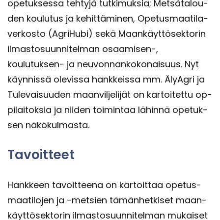
ope­tuk­ses­sa teh­ty­jä tut­ki­muk­sia; Met­sä­ta­lou­
den kou­lu­tus ja ke­hit­tä­mi­nen, Ope­tus­maa­ti­la­
ver­kos­to (Agri­Hu­bi) sekä Maan­käyt­tö­sek­to­rin
il­mas­to­suun­ni­tel­man osaamisen-​,
koulutuksen-​ ja neu­von­nan­ko­ko­nai­suus. Nyt
käyn­nis­sä ole­vis­sa hank­keis­sa mm. Äly­Agri ja
Tu­le­vai­suu­den maan­vil­je­li­jät on kar­toi­tet­tu op­
pi­lai­tok­sia ja nii­den toi­min­taa lä­hin­nä ope­tuk­
sen nä­kö­kul­mas­ta.
Ta­voit­teet
Hank­keen ta­voit­tee­na on kar­toit­taa ope­tus­
maa­ti­lo­jen ja -​metsien tä­män­het­ki­set maan­
käyt­tö­sek­to­rin il­mas­to­suun­ni­tel­man mu­kai­set