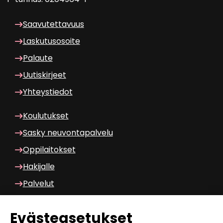
Saa­vu­tet­ta­vuus
Las­ku­tuso­soi­te
Pa­lau­te
Uu­tis­kir­jeet
Yh­teys­tie­dot
Kou­lu­tuk­set
Sasky neu­von­ta­pal­ve­lu
Op­pi­lai­tok­set
Ha­ki­jal­le
Pal­ve­lut
Wilma am­ma­til­li­nen
Eväs­tea­se­tuk­set