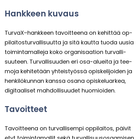
Hank­keen ku­vaus
TurvaX–hank­keen ta­voit­tee­na on ke­hit­tää op­
pi­lai­tos­tur­val­li­suut­ta ja sitä kaut­ta tuoda uusia
toi­min­ta­mal­le­ja koko or­ga­ni­saa­tion tur­val­li­
suu­teen. Tur­val­li­suu­den eri osa-​alueita ja tee­
mo­ja ke­hi­te­tään yh­teis­työs­sä opis­ke­li­joi­den ja
hen­ki­lö­kun­nan kans­sa osana opis­ke­luar­kea,
di­gi­taa­li­set mah­dol­li­suu­det huo­mioi­den.
Ta­voit­teet
Ta­voit­tee­na on tur­val­li­sem­pi op­pi­lai­tos, päi­vi­t
e­tyt toi­min­ta­mal­lit sekä tur­val­li­suus­osaa­mi­sen