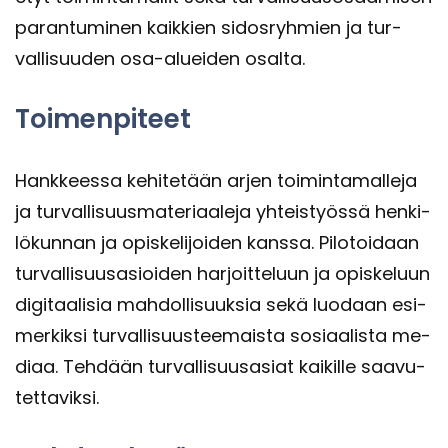
pa­ran­tu­mi­nen kaik­kien si­dos­ryh­mien ja tur­
val­li­suu­den osa-​alueiden osal­ta.
Toi­men­pi­teet
Hank­kees­sa ke­hi­te­tään arjen toi­min­ta­mal­le­ja
ja tur­val­li­suus­ma­te­ri­aa­le­ja yh­teis­työs­sä hen­ki­
lö­kun­nan ja opis­ke­li­joi­den kans­sa. Pi­lo­toi­daan
tur­val­li­suus­asioi­den har­joit­te­luun ja opis­ke­luun
di­gi­taa­li­sia mah­dol­li­suuk­sia sekä luo­daan esi­
mer­kik­si tur­val­li­suus­tee­mais­ta so­si­aa­lis­ta me­
di­aa. Teh­dään tur­val­li­suus­asiat kai­kil­le saa­vu­
tet­ta­vik­si.