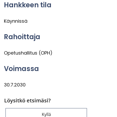
Hank­keen tila
Käyn­nis­sä
Ra­hoit­ta­ja
Ope­tus­hal­li­tus (OPH)
Voi­mas­sa
30.7.2030
Löysitkö etsimäsi?
Kyllä