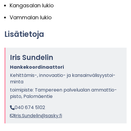
Kan­ga­sa­lan lukio
Vam­ma­lan lukio
Li­sä­tie­to­ja
Iris Sun­de­lin
Han­ke­koor­di­naat­to­ri
Kehittämis-​, innovaatio-​ ja kan­sain­vä­li­syys­toi­
min­ta
toi­mi­pis­te: Tam­pe­reen pal­ve­lua­lan am­mat­tio­
pis­to, Pa­lo­mäen­tie
040 674 5102
Iris.Sun­de­lin@sasky.fi