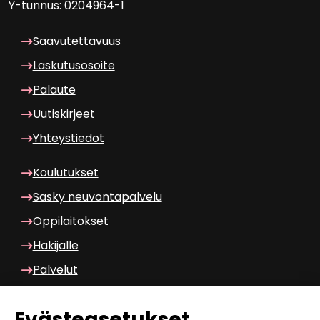
Y-​tunnus: 0204964-1
Saa­vu­tet­ta­vuus
Las­ku­tuso­soi­te
Pa­lau­te
Uu­tis­kir­jeet
Yh­teys­tie­dot
Kou­lu­tuk­set
Sasky neu­von­ta­pal­ve­lu
Op­pi­lai­tok­set
Ha­ki­jal­le
Pal­ve­lut
Wilma am­ma­til­li­nen
Eväs­tea­se­tuk­set