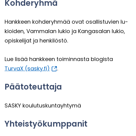
Koh­de­ryh­mä
Hank­keen koh­de­ryh­mää ovat osal­lis­tu­vien lu­
kioi­den, Vam­ma­lan lukio ja Kan­ga­sa­lan lukio,
opis­ke­li­jat ja hen­ki­lös­tö.
Lue lisää hank­keen toi­min­nas­ta blo­gis­ta
TurvaX (sasky.fi)
.
Pää­to­teut­ta­ja
SASKY kou­lu­tus­kun­tayh­ty­mä
Yh­teis­työ­kump­pa­nit