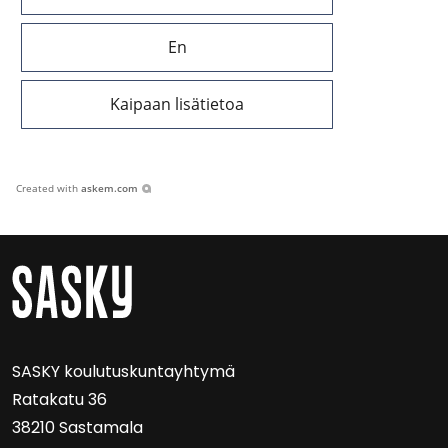
En
Kaipaan lisätietoa
Created with
askem.com
SASKY kou­lu­tus­kun­tayh­ty­mä
Ra­ta­ka­tu 36
38210 Sas­ta­ma­la