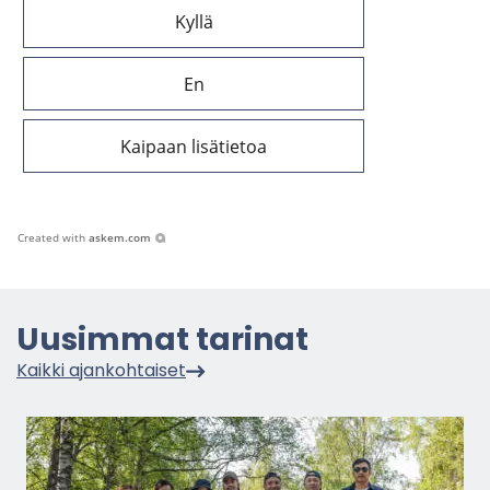
Kyllä
En
Kaipaan lisätietoa
Created with
askem.com
Uusim­mat ta­ri­nat
Kaik­ki ajan­koh­tai­set