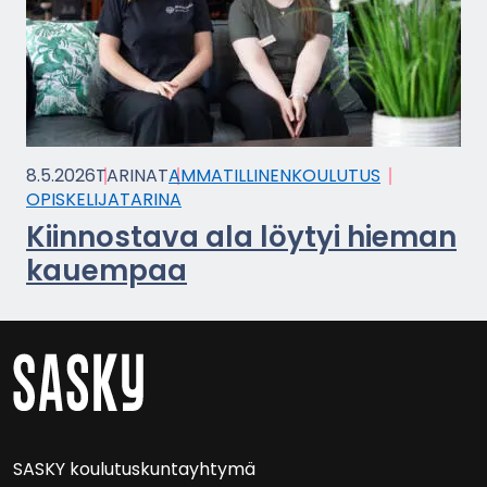
8.5.2026
TA­RI­NAT
AM­MA­TIL­LI­NEN­KOU­LU­TUS
OPIS­KE­LI­JA­TA­RI­NA
Kiin­nos­ta­va ala löy­tyi hie­man
kau­em­paa
SASKY kou­lu­tus­kun­tayh­ty­mä