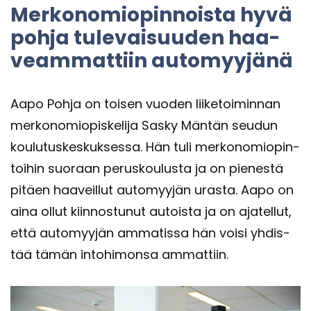
Mer­ko­no­mio­pin­nois­ta hyvä
pohja tu­le­vai­suu­den haa­
veam­mat­tiin au­to­myy­jä­nä
Aapo Pohja on toi­sen vuo­den lii­ke­toi­min­nan
mer­ko­no­mio­pis­ke­li­ja Sasky Män­tän seu­dun
kou­lu­tus­kes­kuk­ses­sa. Hän tuli mer­ko­no­mio­pin­
toi­hin suo­raan pe­rus­kou­lus­ta ja on pie­nes­tä
pi­täen haa­veil­lut au­to­myy­jän uras­ta. Aapo on
aina ollut kiin­nos­tu­nut au­tois­ta ja on aja­tel­lut,
että au­to­myy­jän am­ma­tis­sa hän voisi yh­dis­
tää tämän in­to­hi­mon­sa am­mat­tiin.