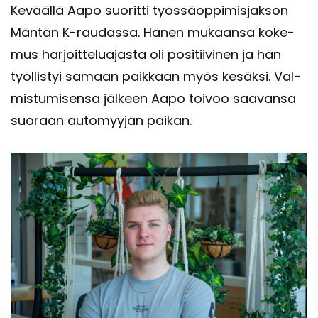
Ke­vääl­lä Aapo suo­rit­ti työs­sä­op­pi­mis­jak­son
Män­tän K-​raudassa. Hänen mu­kaan­sa ko­ke­
mus har­joit­te­lua­jas­ta oli po­si­tii­vi­nen ja hän
työl­lis­tyi sa­maan paik­kaan myös ke­säk­si. Val­
mis­tu­mi­sen­sa jäl­keen Aapo toi­voo saa­van­sa
suo­raan au­to­myy­jän pai­kan.