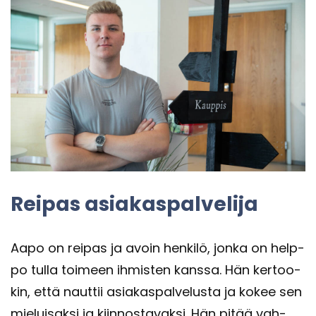
Rei­pas asia­kas­pal­ve­li­ja
Aapo on rei­pas ja avoin hen­ki­lö, jonka on help­
po tulla toi­meen ih­mis­ten kans­sa. Hän ker­too­
kin, että naut­tii asia­kas­pal­ve­lus­ta ja kokee sen
mie­lui­sak­si ja kiin­nos­ta­vak­si. Hän pitää vah­