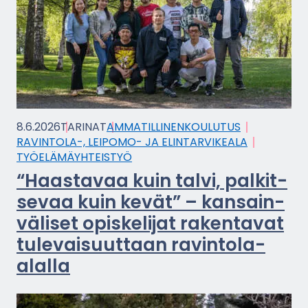
8.6.2026
TA­RI­NAT
AM­MA­TIL­LI­NEN­KOU­LU­TUS
RAVINTOLA-​, LEIPOMO-​ JA ELIN­TAR­VI­KEA­LA
TYÖ­ELÄ­MÄYH­TEIS­TYÖ
“Haas­ta­vaa kuin talvi, pal­kit­
se­vaa kuin kevät” – kan­sain­
vä­li­set opis­ke­li­jat ra­ken­ta­vat
tu­le­vai­suut­taan ravintola-​
alalla