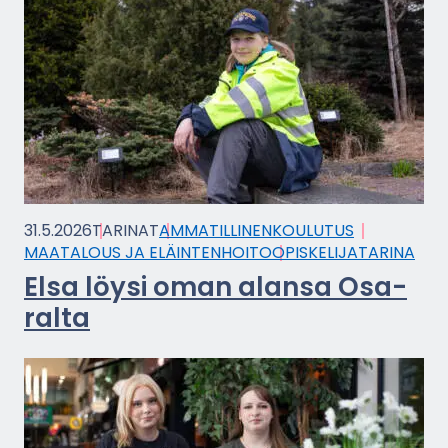
31.5.2026
TA­RI­NAT
AM­MA­TIL­LI­NEN­KOU­LU­TUS
MAA­TA­LOUS JA ELÄIN­TEN­HOI­TO
OPIS­KE­LI­JA­TA­RI­NA
Elsa löysi oman alan­sa Osa­
ral­ta