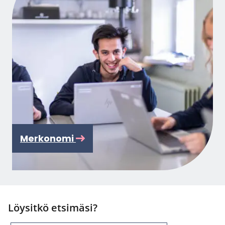
Mer­ko­no­mi
Löysitkö etsimäsi?