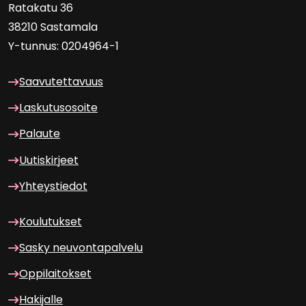
Ra­ta­ka­tu 36
38210 Sas­ta­ma­la
Y-​tunnus: 0204964-1
Saa­vu­tet­ta­vuus
Las­ku­tuso­soi­te
Pa­lau­te
Uu­tis­kir­jeet
Yh­teys­tie­dot
Kou­lu­tuk­set
Sasky neu­von­ta­pal­ve­lu
Op­pi­lai­tok­set
Ha­ki­jal­le