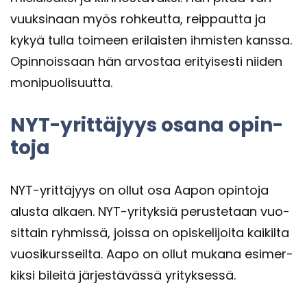
vuuk­si­naan myös roh­keut­ta, reip­paut­ta ja
kykyä tulla toi­meen eri­lais­ten ih­mis­ten kans­sa.
Opin­nois­saan hän ar­vos­taa eri­tyi­ses­ti nii­den
mo­ni­puo­li­suut­ta.
NYT-​yrittäjyys osana opin­
to­ja
NYT-​yrittäjyys on ollut osa Aapon opin­to­ja
alus­ta al­kaen. NYT-​yrityksiä pe­rus­te­taan vuo­
sit­tain ryh­mis­sä, jois­sa on opis­ke­li­joi­ta kai­kil­ta
vuo­si­kurs­seil­ta. Aapo on ollut mu­ka­na esi­mer­
kik­si bi­lei­tä jär­jes­tä­väs­sä yri­tyk­ses­sä.