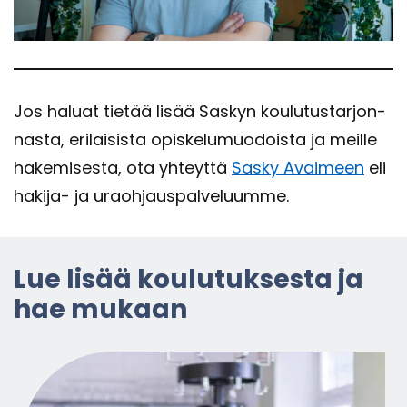
Jos ha­luat tie­tää lisää Sas­kyn kou­lu­tus­tar­jon­
nas­ta, eri­lai­sis­ta opis­ke­lu­muo­dois­ta ja meil­le
ha­ke­mi­ses­ta, ota yh­teyt­tä
Sasky Avai­meen
eli
hakija-​​​​​​​​ ja uraoh­jaus­pal­ve­luum­me.
Lue lisää kou­lu­tuk­ses­ta ja
hae mu­kaan