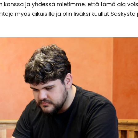
­gin kans­sa ja yh­des­sä mie­tim­me, että tämä ala voisi
opin­to­ja myös ai­kui­sil­le ja olin li­säk­si kuul­lut Sas­ky