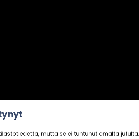
ty­nyt
ti­las­to­tie­det­tä, mutta se ei tun­tu­nut omal­ta ju­tul­t