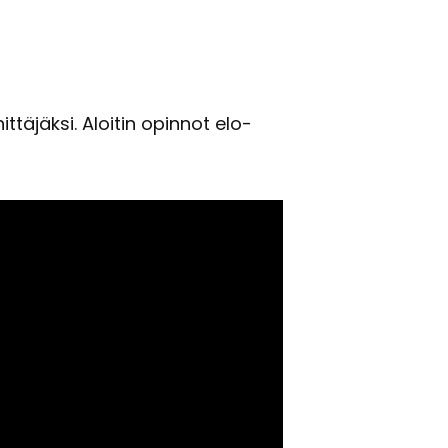
­tä­jäk­si. Aloi­tin opin­not elo­