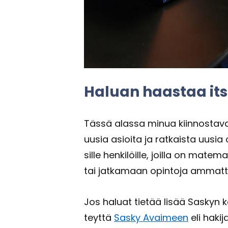
Ha­luan haas­taa it­s
Tässä alas­sa minua kiin­nos­ta­vat 
uusia asioi­ta ja rat­kais­ta uusia 
sil­le hen­ki­löil­le, joil­la on ma­te­m
tai jat­ka­maan opin­to­ja am­mat­ti
Jos ha­luat tie­tää lisää Sas­kyn kou­
teyt­tä
Sasky Avai­meen
eli hakij