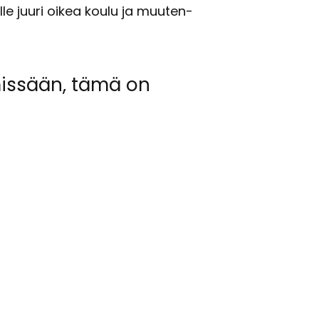
ul­le juuri oikea koulu ja muu­ten­
in mis­sään, tämä on