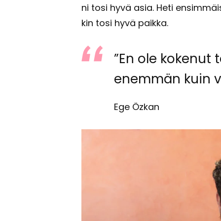
ni tosi hyvä asia. Heti en­sim­mäi­s
kin tosi hyvä paik­ka.
”En ole ko­ke­nut t
enem­män kuin v
Ege Özkan