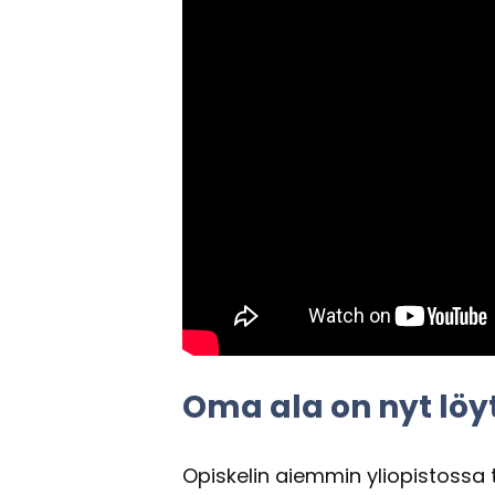
Oma ala on nyt löy­
Opis­ke­lin ai­em­min yli­opis­tos­sa 