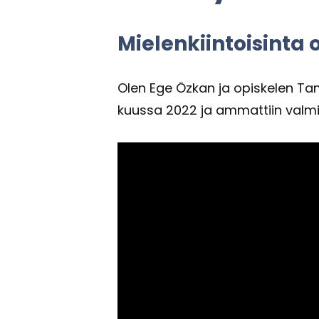
Mie­len­kiin­toi­sin­t
Olen Ege Özkan ja opis­ke­len Tam­pe­
kuus­sa 2022 ja am­mat­tiin val­m