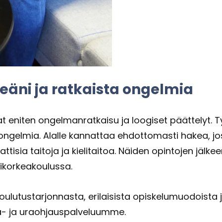
eä­ni ja rat­kais­ta on­gel­mia
eni­ten on­gel­man­rat­kai­su ja loo­gi­set päät­te­lyt. 
on­gel­mia. Alal­le kan­nat­taa eh­dot­to­mas­ti hakea, jos
aat­ti­sia tai­to­ja ja kie­li­tai­toa. Näi­den opin­to­jen jäl­k
­kor­kea­kou­lus­sa.
lu­tus­tar­jon­nas­ta, eri­lai­sis­ta opis­ke­lu­muo­dois­ta
a-​ ja uraoh­jaus­pal­ve­luum­me.