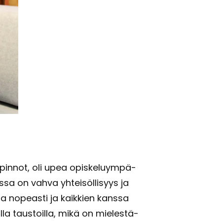
opin­not, oli upea opis­ke­lu­ym­pä­
us­sa on vahva yh­tei­söl­li­syys ja
a no­peas­ti ja kaik­kien kans­sa
l­la taus­toil­la, mikä on mie­les­tä­