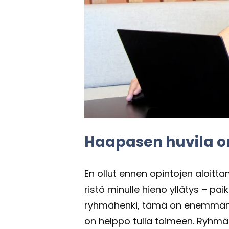
Haa­pa­sen hu­vi­la o
En ollut ennen opin­to­jen aloit­ta­
ris­tö mi­nul­le hieno yl­lä­tys – pai
ryh­mä­hen­ki, tämä on enem­män kui
on help­po tulla toi­meen. Ryh­mäs­sä