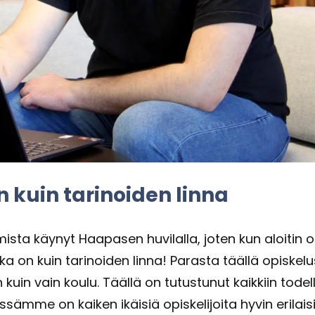
n kuin ta­ri­noi­den linna
mis­ta käy­nyt Haa­pa­sen hu­vi­lal­la, joten kun aloi­tin 
k­ka on kuin ta­ri­noi­den linna! Pa­ras­ta tääl­lä opis­ke­l
n vain koulu. Tääl­lä on tu­tus­tu­nut kaik­kiin to­del­l
m­me on kai­ken ikäi­siä opis­ke­li­joi­ta hyvin eri­lai­si