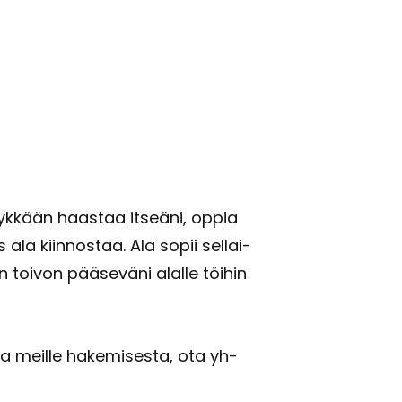
Tyk­kään haas­taa it­seä­ni, oppia
 ala kiin­nos­taa. Ala sopii sel­lai­
een toi­von pää­se­vä­ni alal­le töi­hin
 ja meil­le ha­ke­mi­ses­ta, ota yh­