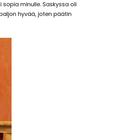
 sopia mi­nul­le. Sas­kys­sa oli
s­ta pal­jon hyvää, joten pää­tin