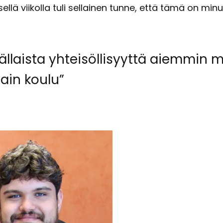
el­lä vii­kol­la tuli sel­lai­nen tunne, että tämä on mi­n
äl­lais­ta yh­tei­söl­li­syyt­tä ai­em­m
ain koulu”