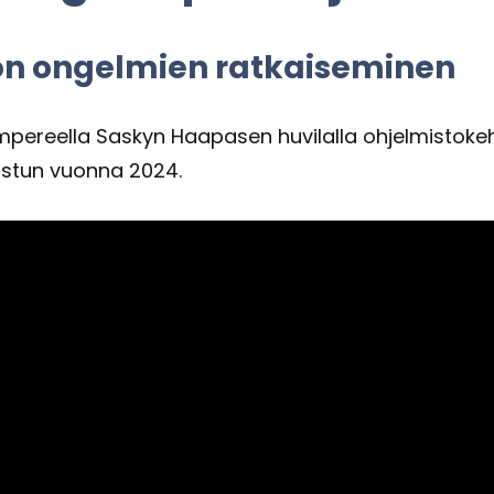
a on on­gel­mien rat­kai­se­mi­nen
reel­la Sas­kyn Haa­pa­sen hu­vi­lal­la oh­jel­mis­to­ke­hit
is­tun vuon­na 2024.