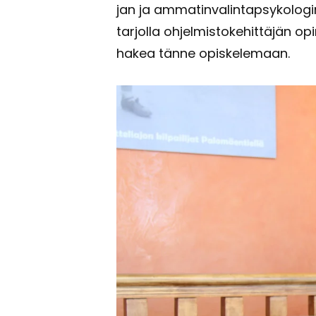
jan ja am­ma­tin­va­lin­tap­sy­ko­lo
tar­jol­la oh­jel­mis­to­ke­hit­tä­jän 
hakea tänne opis­ke­le­maan.