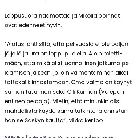
Lop­pusuo­ra hää­möt­tää ja Mi­kol­la opin­not
ovat eden­neet hyvin.
”Aja­tus lähti siitä, että pe­li­vuo­sia ei ole pal­jon
jäl­jel­lä ja ura on lop­pu­puo­lel­la. Aloin miet­ti­
mään, että mikä olisi luon­nol­li­nen jat­ku­mo pe­
laa­mi­sen jäl­keen, jol­loin val­men­ta­mi­nen alkoi
tot­ta­kai kiin­nos­ta­maan. Oma vaimo on käy­nyt
saman tut­kin­non sekä Olli Kun­na­ri (Va­le­pan
en­ti­nen pe­laa­ja). Mie­tin, että mi­nun­kin olisi
mah­dol­lis­ta käydä sama tut­kin­to ja on­nis­tui­
han se Sas­kyn kaut­ta”, Mikko ker­too.