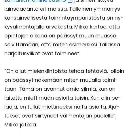
lain­sää­dän­tö eri mais­sa. Täl­lai­nen ym­mär­rys
kan­sain­vä­li­ses­tä toi­min­taym­pä­ris­tös­tä on ny­
ky­val­men­ta­jal­le ar­vo­kas­ta. Mikko ker­too, että
opin­to­jen ai­ka­na on pääs­syt muun muas­sa
sel­vit­tä­mään, että miten esi­mer­kik­si Ita­lias­sa
har­joi­tus­vii­kot ovat toi­mi­neet.
”On ollut mie­len­kiin­tois­ta tehdä teh­tä­viä, jol­loin
on pääs­syt nä­ke­mään miten muu­al­la toi­mi­
taan. Tämä on avan­nut omia sil­miä, kun on
lai­tet­tu miet­ti­mään asioi­ta toi­sin. Kun olin pe­
laa­ja, en tul­lut miet­ti­neek­si näitä asioi­ta. Aja­
tuk­set ovat siir­ty­neet val­men­ta­jan puo­lel­le”,
Mikko jat­kaa.