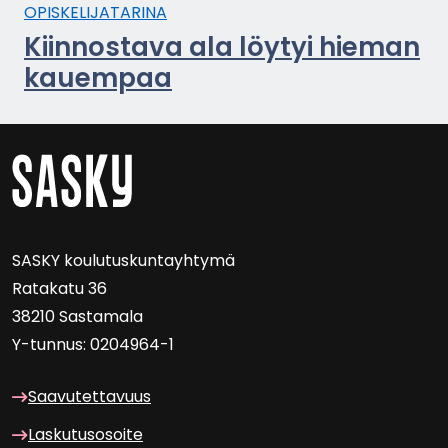
OPIS­KE­LI­JA­TA­RI­NA
Kiin­nos­ta­va ala löy­tyi hie­man
kau­em­paa
SASKY kou­lu­tus­kun­tayh­ty­mä
Ra­ta­ka­tu 36
38210 Sas­ta­ma­la
Y-​tunnus: 0204964-1
Saa­vu­tet­ta­vuus
Las­ku­tuso­soi­te