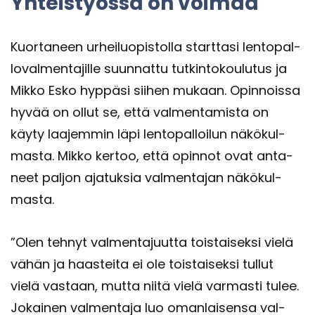
Yh­teis­työs­sä on voi­maa
Kuor­ta­neen ur­hei­luo­pis­tol­la start­ta­si len­to­pal­
lo­val­men­ta­jil­le suun­nat­tu tut­kin­to­kou­lu­tus ja
Mikko Esko hyp­pä­si sii­hen mu­kaan. Opin­nois­sa
hyvää on ollut se, että val­men­ta­mis­ta on
käyty laa­jem­min läpi len­to­pal­loi­lun nä­kö­kul­
mas­ta. Mikko ker­too, että opin­not ovat an­ta­
neet pal­jon aja­tuk­sia val­men­ta­jan nä­kö­kul­
mas­ta.
”Olen teh­nyt val­men­ta­juut­ta tois­tai­sek­si vielä
vähän ja haas­tei­ta ei ole tois­tai­sek­si tul­lut
vielä vas­taan, mutta niitä vielä var­mas­ti tulee.
Jo­kai­nen val­men­ta­ja luo oman­lai­sen­sa val­