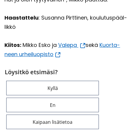
Haas­tat­te­lu
: Susan­na Pirt­ti­nen, kou­lu­tus­pääl­
lik­kö
Kii­tos:
Mikko Esko ja
Va­le­pa
sekä
Kuor­ta­
neen ur­hei­luo­pis­to
Löysitkö etsimäsi?
Kyllä
En
Kaipaan lisätietoa