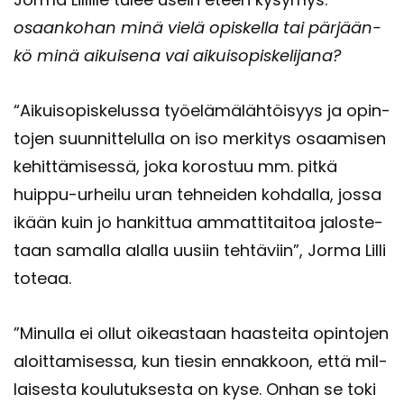
osaan­ko­han minä vielä opis­kel­la tai pär­jään­
kö minä ai­kui­se­na vai ai­kuis­opis­ke­li­ja­na?
“Ai­kuis­opis­ke­lus­sa työ­elä­mä­läh­töi­syys ja opin­
to­jen suun­nit­te­lul­la on iso mer­ki­tys osaa­mi­sen
ke­hit­tä­mi­ses­sä, joka ko­ros­tuu mm. pitkä
huippu-​urheilu uran teh­nei­den koh­dal­la, jossa
ikään kuin jo han­kit­tua am­mat­ti­tai­toa ja­los­te­
taan sa­mal­la alal­la uusiin teh­tä­viin”, Jorma Lilli
to­te­aa.
”Mi­nul­la ei ollut oi­keas­taan haas­tei­ta opin­to­jen
aloit­ta­mi­ses­sa, kun tie­sin en­nak­koon, että mil­
lai­ses­ta kou­lu­tuk­ses­ta on kyse. Onhan se toki