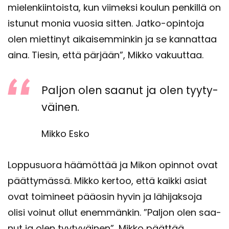
mie­len­kiin­tois­ta, kun vii­mek­si kou­lun pen­kil­lä on
is­tu­nut monia vuo­sia sit­ten. Jatko-​opintoja
olen miet­ti­nyt ai­kai­sem­min­kin ja se kan­nat­taa
aina. Tie­sin, että pär­jään”, Mikko va­kuut­taa.
Pal­jon olen saa­nut ja olen tyy­ty­
väi­nen.
Mikko Esko
Lop­pusuo­ra hää­möt­tää ja Mikon opin­not ovat
päät­ty­mäs­sä. Mikko ker­too, että kaik­ki asiat
ovat toi­mi­neet pää­osin hyvin ja lä­hi­jak­so­ja
olisi voi­nut ollut enem­män­kin. ”Pal­jon olen saa­
nut ja olen tyy­ty­väi­nen”, Mikko päät­tää.