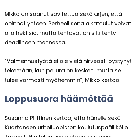
Mikko on saa­nut so­vi­tet­tua sekä arjen, että
opin­not yh­teen. Per­heel­li­se­nä ai­ka­tau­lut voi­vat
olla hek­ti­siä, mutta teh­tä­vät on silti tehty
dead­li­neen men­nes­sä.
”Val­men­nus­työ­tä ei ole vielä hir­veäs­ti pys­ty­nyt
te­ke­mään, kun pe­liu­ra on kes­ken, mutta se
tulee var­mas­ti myö­hem­min”, Mikko ker­too.
Lop­pusuo­ra hää­möt­tää
Susan­na Pirt­ti­nen ker­too, että hä­nel­le sekä
Kuor­ta­neen ur­hei­luo­pis­ton kou­lu­tus­pääl­li­köl­le
Jorma Lil­lil­le tulee usein eteen ky­sy­mys: