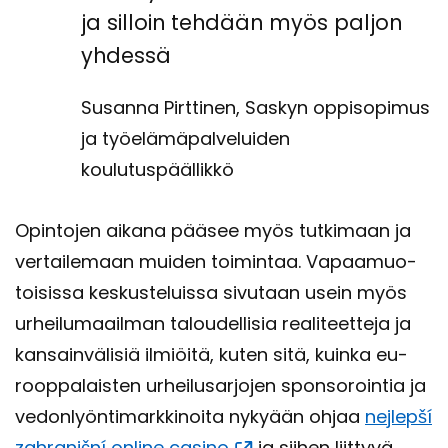
ja sil­loin teh­dään myös pal­jon
yh­des­sä
Susanna Pirttinen, Saskyn oppisopimus
ja työelämäpalveluiden
koulutuspäällikkö
Opin­to­jen ai­ka­na pää­see myös tut­ki­maan ja
ver­tai­le­maan mui­den toi­min­taa. Va­paa­muo­
toi­sis­sa kes­kus­te­luis­sa si­vu­taan usein myös
ur­hei­lu­maa­il­man ta­lou­del­li­sia rea­li­teet­te­ja ja
kan­sain­vä­li­siä il­miöi­tä, kuten sitä, kuin­ka eu­
roop­pa­lais­ten ur­hei­lusar­jo­jen spon­so­roin­tia ja
ve­don­lyön­ti­mark­ki­noi­ta ny­ky­ään ohjaa
nejlepší
zahraniční on­li­ne ca­si­no
ja sii­hen liit­ty­vä