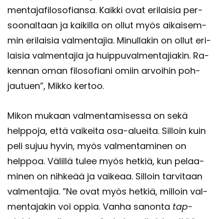
men­ta­ja­fi­lo­so­fian­sa. Kaik­ki ovat eri­lai­sia per­
soo­nal­taan ja kai­kil­la on ollut myös ai­kai­sem­
min eri­lai­sia val­men­ta­jia. Mi­nul­la­kin on ollut eri­
lai­sia val­men­ta­jia ja huip­pu­val­men­ta­jia­kin. Ra­
ken­nan oman fi­lo­so­fia­ni omiin ar­voi­hin poh­
jau­tuen”, Mikko ker­too.
Mikon mu­kaan val­men­ta­mi­ses­sa on sekä
help­po­ja, että vai­kei­ta osa-​alueita. Sil­loin kuin
peli sujuu hyvin, myös val­men­ta­mi­nen on
help­poa. Vä­lil­lä tulee myös het­kiä, kun pe­laa­
mi­nen on nih­ke­ää ja vai­ke­aa. Sil­loin tar­vi­taan
val­men­ta­jia. ”Ne ovat myös het­kiä, mil­loin val­
men­ta­ja­kin voi oppia. Vanha sa­non­ta
tap­