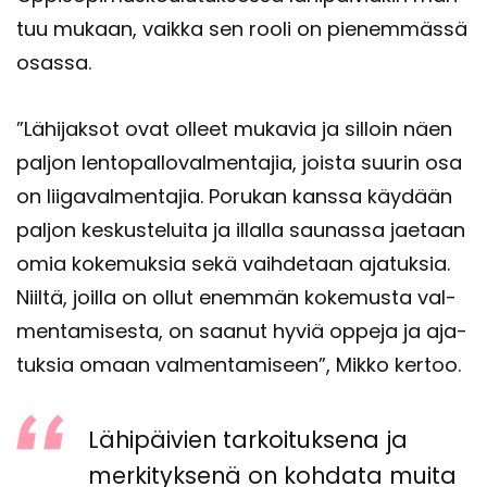
tuu mu­kaan, vaik­ka sen rooli on pie­nem­mäs­sä
osas­sa.
”Lä­hi­jak­sot ovat ol­leet mu­ka­via ja sil­loin näen
pal­jon len­to­pal­lo­val­men­ta­jia, jois­ta suu­rin osa
on lii­ga­val­men­ta­jia. Po­ru­kan kans­sa käy­dään
pal­jon kes­kus­te­lui­ta ja il­lal­la sau­nas­sa jae­taan
omia ko­ke­muk­sia sekä vaih­de­taan aja­tuk­sia.
Niil­tä, joil­la on ollut enem­män ko­ke­mus­ta val­
men­ta­mi­ses­ta, on saa­nut hyviä op­pe­ja ja aja­
tuk­sia omaan val­men­ta­mi­seen”, Mikko ker­too.
Lä­hi­päi­vien tar­koi­tuk­se­na ja
mer­ki­tyk­se­nä on koh­da­ta muita