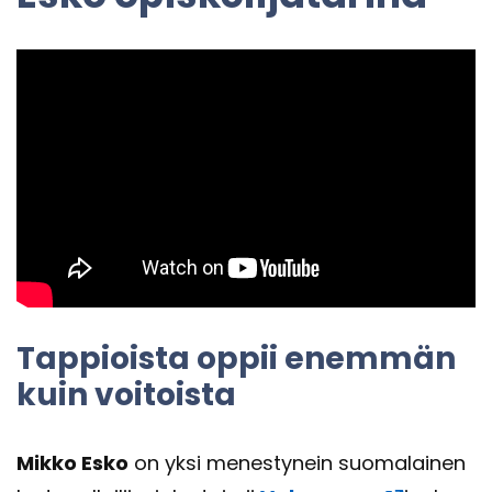
Tap­piois­ta oppii enem­män
kuin voi­tois­ta
Mikko Esko
on yksi me­nes­ty­nein suo­ma­lai­nen