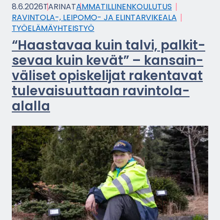
8.6.2026
TA­RI­NAT
AM­MA­TIL­LI­NEN­KOU­LU­TUS
RAVINTOLA-​, LEIPOMO-​ JA ELIN­TAR­VI­KEA­LA
TYÖ­ELÄ­MÄYH­TEIS­TYÖ
“Haas­ta­vaa kuin talvi, pal­kit­
se­vaa kuin kevät” – kan­sain­
vä­li­set opis­ke­li­jat ra­ken­ta­vat
tu­le­vai­suut­taan ravintola-​
alalla