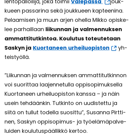
len­to­pal­loi­li­ja, joka toi­mii
Va­le­pas­sa
jouk­
ku­een pas­sa­ri­na sekä jouk­ku­een kap­tee­ni­na.
Pe­laa­mi­sen ja muun arjen ohel­la Mikko opis­ke­
lee par­hail­laan
lii­kun­nan
ja
val­men­nuk­sen
am­mat­ti­tut­kin­toa. Kou­lu­tus to­teu­te­taan
Sas­kyn ja
Kuor­ta­neen
ur­hei­luo­pis­ton
yh­
teis­työl­lä.
”Lii­kun­nan ja val­men­nuk­sen am­mat­ti­tut­kin­non
voi suo­rit­taa laa­jen­ne­tul­la op­pi­so­pi­muk­sel­la
Kuor­ta­neen ur­hei­luo­pis­ton kans­sa – ja näin
usein teh­dään­kin. Tut­kin­to on uu­dis­tet­tu ja
siitä on tul­lut to­del­la suo­sit­tu”, Susan­na Pirt­ti­
nen, Sas­kyn oppisopimus-​ ja työ­elä­mä­pal­ve­
lui­den kou­lu­tus­pääl­lik­kö ker­too.