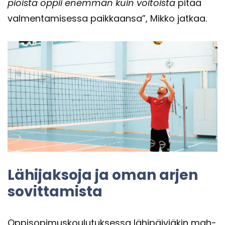
piois­ta oppii enem­män kuin voi­tois­ta
pitää
val­men­ta­mi­ses­sa paik­kaan­sa”, Mikko jat­kaa.
Lä­hi­jak­so­ja ja oman arjen
so­vit­ta­mis­ta
Op­pi­so­pi­mus­kou­lu­tuk­ses­sa lä­hi­päi­viä­kin mah­