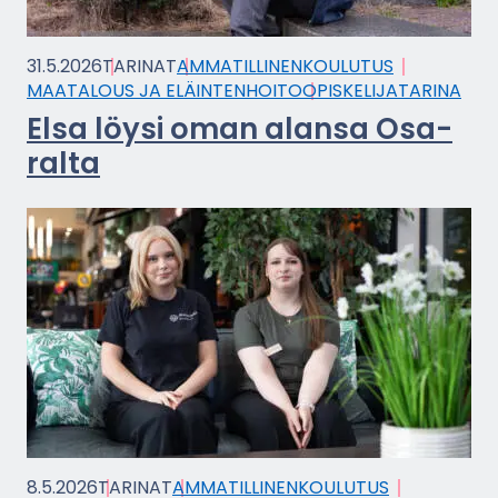
31.5.2026
TA­RI­NAT
AM­MA­TIL­LI­NEN­KOU­LU­TUS
MAA­TA­LOUS JA ELÄIN­TEN­HOI­TO
OPIS­KE­LI­JA­TA­RI­NA
Elsa löysi oman alan­sa Osa­
ral­ta
8.5.2026
TA­RI­NAT
AM­MA­TIL­LI­NEN­KOU­LU­TUS