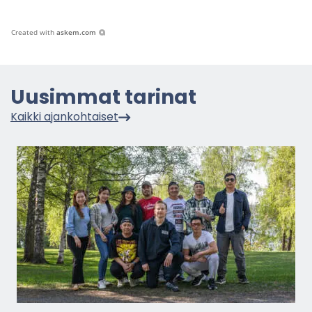
Created with
askem.com
Uusim­mat ta­ri­nat
Kaik­ki ajan­koh­tai­set