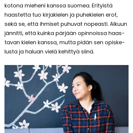
ko­to­na mie­he­ni kans­sa suo­mea. Eri­tyis­tä
haas­tet­ta tuo kir­ja­kie­len ja pu­he­kie­len erot,
sekä se, että ih­mi­set pu­hu­vat no­peas­ti. Al­kuun
jän­nit­ti, että kuin­ka pär­jään opin­nois­sa haas­
ta­van kie­len kans­sa, mutta pidän sen opis­ke­
lus­ta ja ha­luan vielä ke­hit­tyä siinä.