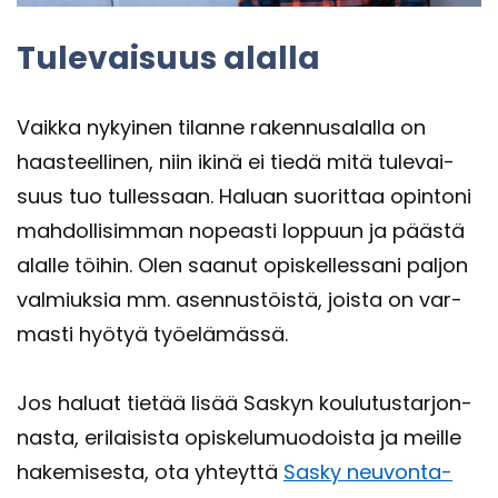
Tu­le­vai­suus alal­la
Vaik­ka ny­kyi­nen ti­lan­ne ra­ken­nusa­lal­la on
haas­teel­li­nen, niin ikinä ei tiedä mitä tu­le­vai­
suus tuo tul­les­saan. Ha­luan suo­rit­taa opin­to­ni
mah­dol­li­sim­man no­peas­ti lop­puun ja pääs­tä
alal­le töi­hin. Olen saa­nut opis­kel­les­sa­ni pal­jon
val­miuk­sia mm. asen­nus­töis­tä, jois­ta on var­
mas­ti hyö­tyä työ­elä­mäs­sä.
Jos ha­luat tie­tää lisää Sas­kyn kou­lu­tus­tar­jon­
nas­ta, eri­lai­sis­ta opis­ke­lu­muo­dois­ta ja meil­le
ha­ke­mi­ses­ta, ota yh­teyt­tä
Sasky neu­von­ta­