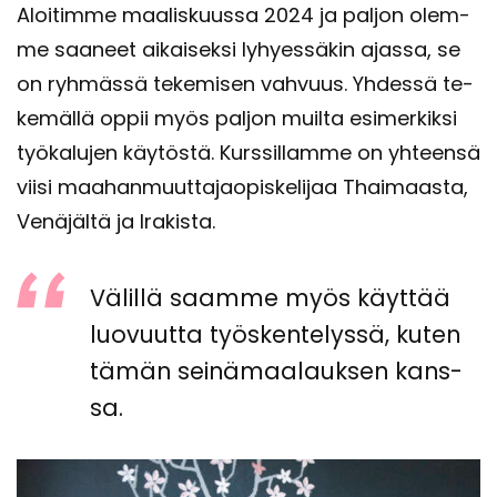
Aloi­tim­me maa­lis­kuus­sa 2024 ja pal­jon olem­
me saa­neet ai­kai­sek­si ly­hyes­sä­kin ajas­sa, se
on ryh­mäs­sä te­ke­mi­sen vah­vuus. Yh­des­sä te­
ke­mäl­lä oppii myös pal­jon muil­ta esi­mer­kik­si
työ­ka­lu­jen käy­tös­tä. Kurs­sil­lam­me on yh­teen­sä
viisi maa­han­muut­ta­jao­pis­ke­li­jaa Thai­maas­ta,
Ve­nä­jäl­tä ja Ira­kis­ta.
Vä­lil­lä saam­me myös käyt­tää
luo­vuut­ta työs­ken­te­lys­sä, kuten
tämän sei­nä­maa­lauk­sen kans­
sa.