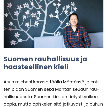
Suo­men rau­hal­li­suus ja
haas­teel­li­nen kieli
Asun mie­he­ni kans­sa tääl­lä Män­täs­sä ja eni­
ten pidän Suo­men sekä Män­tän seu­dun rau­
hal­li­suu­des­ta. Suo­men kieli on tie­tys­ti vai­kea
oppia, mutta opis­ke­len sitä jat­ku­vas­ti ja puhun