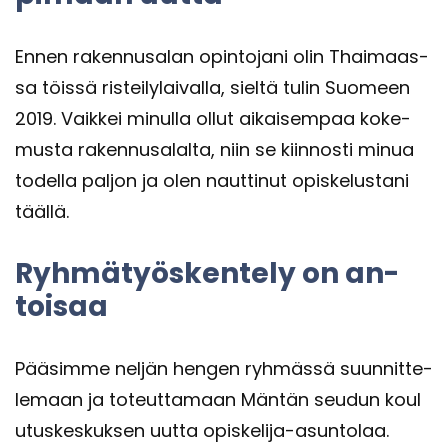
Ennen ra­ken­nusa­lan opin­to­ja­ni olin Thai­maas­
sa töis­sä ris­tei­ly­lai­val­la, siel­tä tulin Suo­meen
2019. Vaik­kei mi­nul­la ollut ai­kai­sem­paa ko­ke­
mus­ta ra­ken­nusa­lal­ta, niin se kiin­nos­ti minua
to­del­la pal­jon ja olen naut­ti­nut opis­ke­lus­ta­ni
tääl­lä.
Ryh­mä­työs­ken­te­ly on an­
toi­saa
Pää­sim­me nel­jän hen­gen ryh­mäs­sä suun­nit­te­
le­maan ja to­teut­ta­maan Män­tän seu­dun kou­l
u­tus­kes­kuk­sen uutta opiskelija-​asuntolaa.