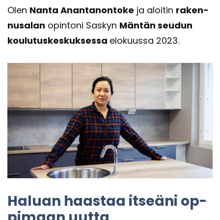
Olen
Nanta Anan­ta­non­to­ke
ja aloi­tin
ra­ken­
nusa­lan
opin­to­ni Sas­kyn
Män­tän seu­dun
kou­lu­tus­kes­kuk­ses­sa
elo­kuus­sa 2023.
Ha­luan haas­taa it­seä­ni op­
pi­maan uutta