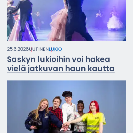
25.6.2026
UU­TI­NEN
LUKIO
Sas­kyn lu­kioi­hin voi hakea
vielä jat­ku­van haun kaut­ta