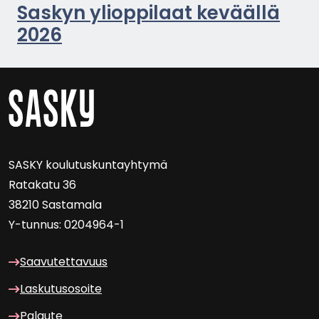
Sas­kyn yli­op­pi­laat ke­vääl­lä
2026
SASKY kou­lu­tus­kun­tayh­ty­mä
Ra­ta­ka­tu 36
38210 Sas­ta­ma­la
Y-​tunnus: 0204964-1
Saa­vu­tet­ta­vuus
Las­ku­tuso­soi­te
Pa­lau­te