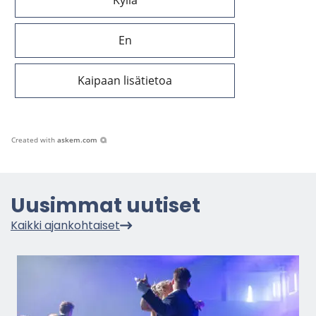
Kyllä
En
Kaipaan lisätietoa
Created with
askem.com
Uusim­mat uu­ti­set
Kaik­ki ajan­koh­tai­set