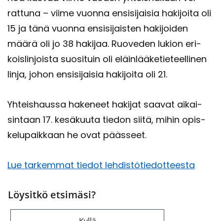
rat­tu­na – viime vuon­na en­si­si­jai­sia ha­ki­joi­ta oli
15 ja tänä vuon­na en­si­si­jais­ten ha­ki­joi­den
määrä oli jo 38 ha­ki­jaa. Ruo­ve­den lu­kion eri­
kois­lin­jois­ta suo­si­tuin oli eläin­lää­ke­tie­teel­li­nen
linja, johon en­si­si­jai­sia ha­ki­joi­ta oli 21.
Yh­teis­haus­sa ha­ke­neet ha­ki­jat saa­vat ai­kai­
sin­taan 17. ke­sä­kuu­ta tie­don siitä, mihin opis­
ke­lu­paik­kaan he ovat pääs­seet.
Lue tar­kem­mat tie­dot leh­dis­tö­tie­dot­tees­ta
Löysitkö etsimäsi?