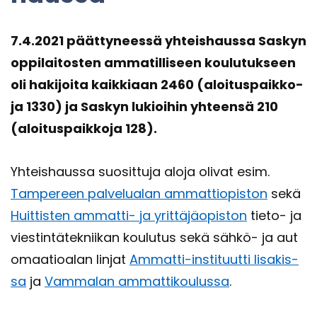
7.4.2021 päät­ty­nees­sä yh­teis­haus­sa Sas­kyn
op­pi­lai­tos­ten am­ma­til­li­seen kou­lu­tuk­seen
oli ha­ki­joi­ta kaik­ki­aan 2460 (aloi­tus­paik­ko­
ja 1330) ja Sas­kyn lu­kioi­hin yh­teen­sä 210
(aloi­tus­paik­ko­ja 128).
Yh­teis­haus­sa suo­sit­tu­ja aloja oli­vat esim.
Tam­pe­reen pal­ve­lua­lan am­mat­tio­pis­ton
sekä
Huit­tis­ten ammatti-​ ja yrit­tä­jä­opis­ton
tieto-​ ja
vies­tin­tä­tek­nii­kan kou­lu­tus sekä sähkö-​ ja au­t
o­maa­tio­alan lin­jat
Ammatti-​instituutti Ii­sa­kis­
sa
ja
Vam­ma­lan am­mat­ti­kou­lus­sa
.