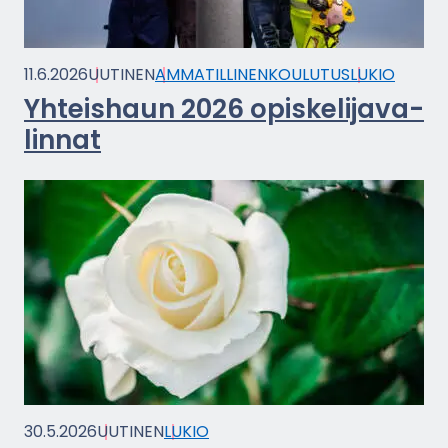
11.6.2026
UU­TI­NEN
AM­MA­TIL­LI­NEN­KOU­LU­TUS
LUKIO
Yh­teis­haun 2026 opis­ke­li­ja­va­
lin­nat
30.5.2026
UU­TI­NEN
LUKIO