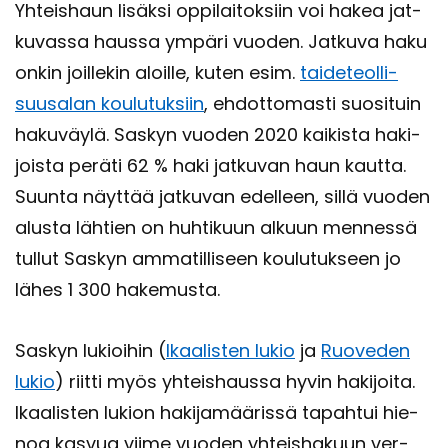
Yh­teis­haun li­säk­si op­pi­lai­tok­siin voi hakea jat­
ku­vas­sa haus­sa ym­pä­ri vuo­den. Jat­ku­va haku
onkin joil­le­kin aloil­le, kuten esim.
tai­de­teol­li­
suusa­lan kou­lu­tuk­siin
, eh­dot­to­mas­ti suo­si­tuin
ha­ku­väy­lä. Sas­kyn vuo­den 2020 kai­kis­ta ha­ki­
jois­ta pe­rä­ti 62 % haki jat­ku­van haun kaut­ta.
Suun­ta näyt­tää jat­ku­van edel­leen, sillä vuo­den
alus­ta läh­tien on huh­ti­kuun al­kuun men­nes­sä
tul­lut Sas­kyn am­ma­til­li­seen kou­lu­tuk­seen jo
lähes 1 300 ha­ke­mus­ta.
Sas­kyn lu­kioi­hin (
Ikaa­lis­ten lukio
ja
Ruo­ve­den
lukio
) riit­ti myös yh­teis­haus­sa hyvin ha­ki­joi­ta.
Ikaa­lis­ten lu­kion ha­ki­ja­mää­ris­sä ta­pah­tui hie­
noa kas­vua viime vuo­den yh­teis­ha­kuun ver­