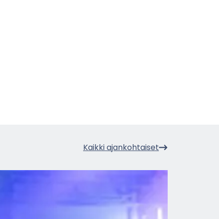
Kaik­ki ajan­koh­tai­set