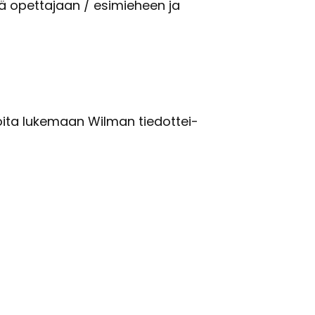
­sä opet­ta­jaan / esi­mie­heen ja
i­joi­ta lu­ke­maan Wilman tie­dot­tei­