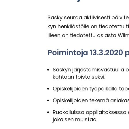
Sasky seu­raa ak­tii­vi­ses­ti päi­vi­t
kyn hen­ki­lös­töl­le on tie­do­tet­tu t
il­leen on tie­do­tet­tu asias­ta Wi
Poi­min­to­ja 13.3.2020 pä
Sas­kyn jär­jes­tä­mis­vas­tuul­la
koh­taan tois­tai­sek­si.
Opis­ke­li­joi­den työ­pai­kal­la t
Opis­ke­li­joi­den te­ke­mä asia­ka
Ruo­kai­luis­sa op­pi­lai­tok­ses­sa 
jo­kai­sen muis­taa.