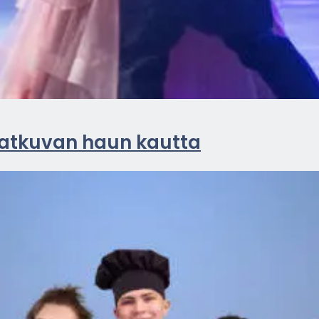
 jat­ku­van haun kaut­ta