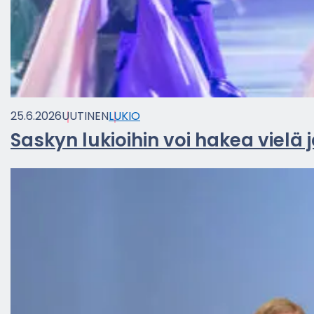
25.6.2026
UU­TI­NEN
LUKIO
Sas­kyn lu­kioi­hin voi hakea vielä