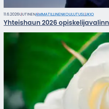
11.6.2026
UU­TI­NEN
AM­MA­TIL­LI­NEN­KOU­LU­TUS
LUKIO
Yh­teis­haun 2026 opis­ke­li­ja­va­lin­