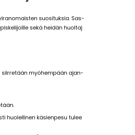
aa vi­ran­omais­ten suo­si­tuk­sia. Sas­
pis­ke­li­joil­le sekä hei­dän huol­ta­j
 tai siir­re­tään myö­hem­pään ajan­
e­tään.
s­ti huo­lel­li­nen kä­sien­pe­su tulee