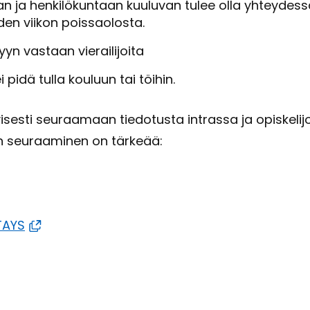
­jan ja hen­ki­lö­kun­taan kuu­lu­van tulee olla yh­tey­des
en vii­kon pois­sao­los­ta.
 vas­taan vie­rai­li­joi­ta
 pidä tulla kou­luun tai töi­hin.
­vi­ses­ti seu­raa­maan tie­do­tus­ta int­ras­sa ja opis­ke­l
n seu­raa­mi­nen on tär­ke­ää:
 TAYS