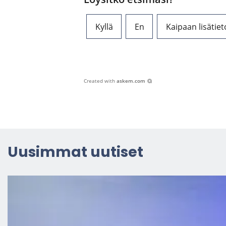
Kyllä
En
Kaipaan lisätiet
Created with
askem.com
Uusim­mat uu­ti­set