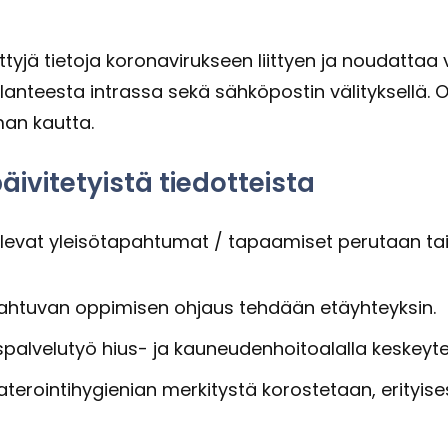
et­ty­jä tie­to­ja ko­ro­na­vi­ruk­seen liit­tyen ja nou­dat­t
i­lan­tees­ta int­ras­sa sekä säh­kö­pos­tin vä­li­tyk­sel­lä. O
lman kaut­ta.
i­vi­te­tyis­tä tie­dot­teis­ta
 ole­vat ylei­sö­ta­pah­tu­mat / ta­paa­mi­set pe­ru­taan
a­pah­tu­van op­pi­mi­sen oh­jaus teh­dään etäyh­teyk­sin.
s­pal­ve­lu­työ hius- ja kau­neu­den­hoi­toa­lal­la kes­key­t
ate­roin­ti­hy­gie­nian mer­ki­tys­tä ko­ros­te­taan, eri­tyi­se