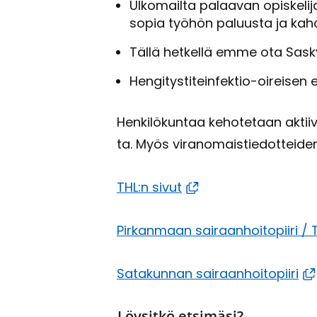
Ul­ko­mail­ta pa­laa­van opis­ke­li
sopia työ­hön pa­luus­ta ja kah­d
Tällä het­kel­lä emme ota Sas­kyyn
Hengitystiteinfektio-​oireisen ei
Hen­ki­lö­kun­taa ke­ho­te­taan ak­tii
ta. Myös vi­ran­omais­tie­dot­tei­de
THL:n sivut
Pir­kan­maan sai­raan­hoi­to­pii­ri /
Sa­ta­kun­nan sai­raan­hoi­to­pii­ri
Löysitkö etsimäsi?