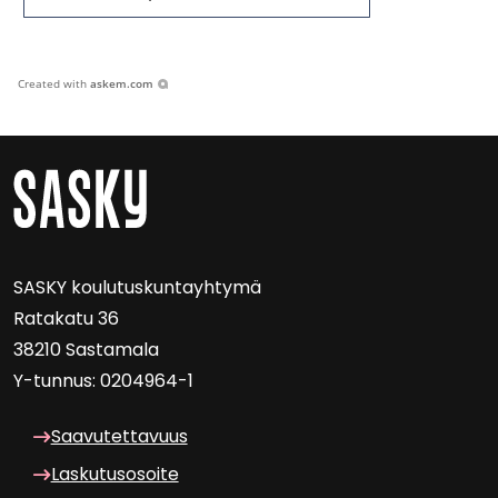
Created with
askem.com
SASKY kou­lu­tus­kun­tayh­ty­mä
Ra­ta­ka­tu 36
38210 Sas­ta­ma­la
Y-​tunnus: 0204964-1
Saa­vu­tet­ta­vuus
Las­ku­tuso­soi­te