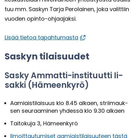
tuu mm. Sas­kyn Tarja Pe­ro­lai­nen, joka va­lit­tiin
vuo­den opinto-​ohjaajaksi.
Lisää tie­toa ta­pah­tu­mas­ta
Sas­kyn ti­lai­suu­det
Sasky Ammatti-​instituutti Ii­
sak­ki (Hä­meen­ky­rö)
Aa­miais­ti­lai­suus klo 8.45 al­kaen, strii­mauk­
sen seu­raa­mi­nen yh­des­sä klo 9.30 al­kaen
Tai­to­ku­ja 3, Hä­meen­ky­rö
Il­moit­tau­tu­mi­set aa­miais­ti­lai­suu­teen tästä