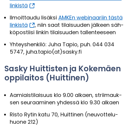
lin­kis­tä
Il­moit­tau­du li­säk­si
AMKEn webinaariin tästä
lin­kis­tä
, niin saat ti­lai­suu­den jäl­keen säh­
kö­pos­tii­si lin­kin ti­lai­suu­den tal­len­tee­seen
Yh­teys­hen­ki­lö: Juha Tapio, puh. 044 034
5747, juha.tapio(at)sasky.fi
Sasky Huit­tis­ten ja Ko­ke­mäen
op­pi­lai­tos (Huit­ti­nen)
Aa­miais­ti­lai­suus klo 9.00 al­kaen, strii­mauk­
sen seu­raa­mi­nen yh­des­sä klo 9.30 al­kaen
Risto Rytin katu 70, Huit­ti­nen (neu­vot­te­lu­
huo­ne 212)