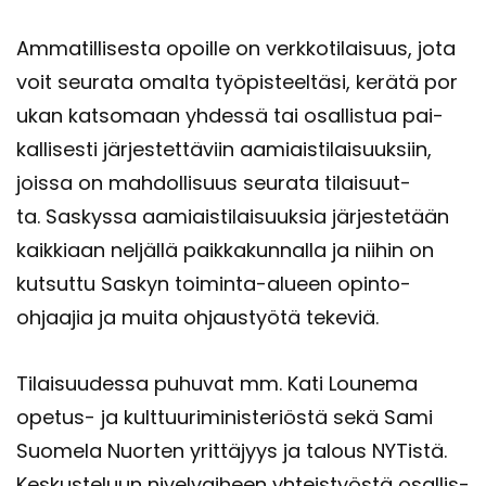
Am­ma­til­li­ses­ta opoil­le on verk­ko­ti­lai­suus, jota
voit seu­ra­ta omal­ta työ­pis­teel­tä­si, ke­rä­tä po­r
u­kan kat­so­maan yh­des­sä tai osal­lis­tua pai­
kal­li­ses­ti jär­jes­tet­tä­viin aa­miais­ti­lai­suuk­siin,
jois­sa on mah­dol­li­suus seu­ra­ta ti­lai­suut­
ta. Sas­kys­sa aa­miais­ti­lai­suuk­sia jär­jes­te­tään
kaik­ki­aan nel­jäl­lä paik­ka­kun­nal­la ja nii­hin on
kut­sut­tu Sas­kyn toiminta-​alueen opinto-​
ohjaajia ja muita oh­jaus­työ­tä te­ke­viä.
Ti­lai­suu­des­sa pu­hu­vat mm. Kati Lou­ne­ma
opetus-​ ja kult­tuu­ri­mi­nis­te­riös­tä sekä Sami
Suo­me­la Nuor­ten yrit­tä­jyys ja ta­lous NY­Tis­tä.
Kes­kus­te­luun ni­vel­vai­heen yh­teis­työs­tä osal­lis­