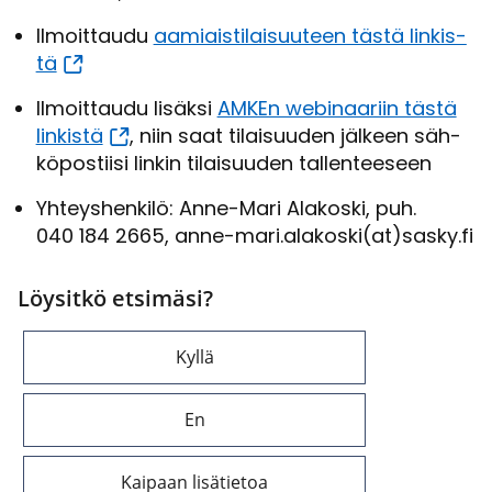
Il­moit­tau­du
aa­miais­ti­lai­suu­teen tästä lin­kis­
tä
Il­moit­tau­du li­säk­si
AMKEn webinaariin tästä
lin­kis­tä
, niin saat ti­lai­suu­den jäl­keen säh­
kö­pos­tii­si lin­kin ti­lai­suu­den tal­len­tee­seen
Yh­teys­hen­ki­lö: Anne-​​Mari Ala­kos­ki, puh.
040 184 2665, anne-​mari.ala­kos­ki(at)sasky.fi
Löysitkö etsimäsi?
Kyllä
En
Kaipaan lisätietoa