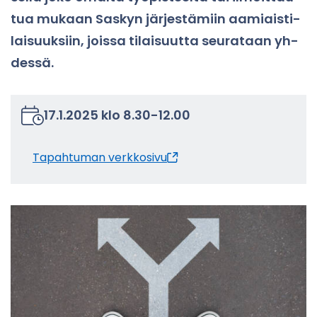
tua mu­kaan Sas­kyn jär­jes­tä­miin aa­miais­ti­
lai­suuk­siin, jois­sa ti­lai­suut­ta seu­ra­taan yh­
des­sä.
17.1.2025
klo
8.30
-
12.00
Ta­pah­tu­man verk­ko­si­vu