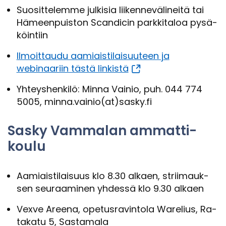
Suo­sit­te­lem­me jul­ki­sia lii­ken­ne­vä­li­nei­tä tai
Hä­meen­puis­ton Scan­dicin park­ki­ta­loa py­sä­
köin­tiin
Il­moit­tau­du aa­miais­ti­lai­suu­teen ja
webinaariin tästä lin­kis­tä
Yh­teys­hen­ki­lö: Minna Vai­nio, puh. 044 774
5005, minna.vai­nio(at)sasky.fi
Sasky Vam­ma­lan am­mat­ti­
kou­lu
Aa­miais­ti­lai­suus klo 8.30 al­kaen, strii­mauk­
sen seu­raa­mi­nen yh­des­sä klo 9.30 al­kaen
Vexve Aree­na, ope­tus­ra­vin­to­la Warelius, Ra­
ta­ka­tu 5, Sas­ta­ma­la