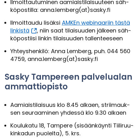
Il­moit­tau­tu­mi­nen aa­miais­ti­lai­suu­teen säh­
kö­pos­til­la: anna.lem­berg(at)sasky.fi
Il­moit­tau­du li­säk­si
AMKEn webinaariin tästä
lin­kis­tä
, niin saat ti­lai­suu­den jäl­keen säh­
kö­pos­tii­si lin­kin ti­lai­suu­den tal­len­tee­seen
Yh­teys­hen­ki­lö: Anna Lem­berg, puh. 044 560
4759, anna.lem­berg(at)sasky.fi
Sasky Tam­pe­reen pal­ve­lua­lan
am­mat­tio­pis­to
Aa­miais­ti­lai­suus klo 8.45 al­kaen, strii­mauk­
sen seu­raa­mi­nen yh­des­sä klo 9.30 al­kaen
Kou­lu­ka­tu 18, Tam­pe­re (si­sään­käyn­ti Tii­li­ruu­
kin­ka­dun puo­lel­ta), 5. krs.