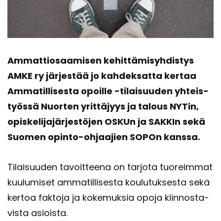
Am­mat­tio­saa­mi­sen ke­hit­tä­mi­syh­dis­tys
AMKE ry jär­jes­tää jo kah­dek­sat­ta ker­taa
Am­ma­til­li­ses­ta opoil­le -​tilaisuuden yh­teis­
työs­sä Nuor­ten yrit­tä­jyys ja ta­lous NYTin,
opis­ke­li­ja­jär­jes­tö­jen OSKUn ja SAK­KIn sekä
Suo­men opinto-​ohjaajien SOPOn kans­sa.
Ti­lai­suu­den ta­voit­tee­na on tar­jo­ta tuo­reim­mat
kuu­lu­mi­set am­ma­til­li­ses­ta kou­lu­tuk­ses­ta sekä
ker­toa fak­to­ja ja ko­ke­muk­sia opoja kiin­nos­ta­
vis­ta asiois­ta.