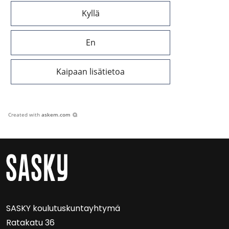
Kyllä
En
Kaipaan lisätietoa
Created with
askem.com
SASKY kou­lu­tus­kun­tayh­ty­mä
Ra­ta­ka­tu 36