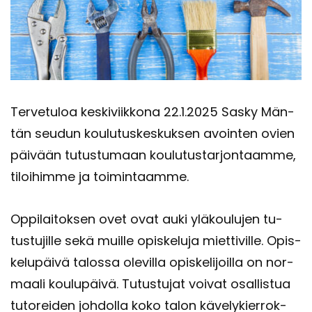
Ter­ve­tu­loa kes­ki­viik­ko­na 22.1.2025 Sasky Män­
tän seu­dun kou­lu­tus­kes­kuk­sen avoin­ten ovien
päi­vään tu­tus­tu­maan kou­lu­tus­tar­jon­taam­me,
ti­loi­him­me ja toi­min­taam­me.
Op­pi­lai­tok­sen ovet ovat auki ylä­kou­lu­jen tu­
tus­tu­jil­le sekä muil­le opis­ke­lu­ja miet­ti­vil­le. Opis­
ke­lu­päi­vä ta­los­sa ole­vil­la opis­ke­li­joil­la on nor­
maa­li kou­lu­päi­vä. Tu­tus­tu­jat voi­vat osal­lis­tua
tu­to­rei­den joh­dol­la koko talon kä­ve­ly­kier­rok­