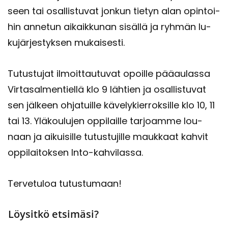
seen tai osal­lis­tu­vat jon­kun tie­tyn alan opin­toi­
hin an­ne­tun ai­kaik­ku­nan si­säl­lä ja ryh­män lu­
ku­jär­jes­tyk­sen mu­kai­ses­ti.
Tu­tus­tu­jat il­moit­tau­tu­vat opoil­le pää­au­las­sa
Vir­ta­sal­men­tiel­lä klo 9 läh­tien ja osal­lis­tu­vat
sen jäl­keen oh­ja­tuil­le kä­ve­ly­kier­rok­sil­le klo 10, 11
tai 13. Ylä­kou­lu­jen op­pi­lail­le tar­joam­me lou­
naan ja ai­kui­sil­le tu­tus­tu­jil­le mauk­kaat kah­vit
op­pi­lai­tok­sen Into-​kahvilassa.
Ter­ve­tu­loa tu­tus­tu­maan!
Löysitkö etsimäsi?