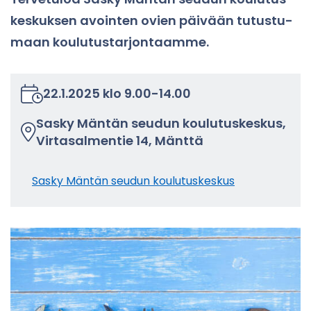
kes­kuk­sen avoin­ten ovien päi­vään tu­tus­tu­
maan kou­lu­tus­tar­jon­taam­me.
22.1.2025
klo
9.00
-
14.00
Sasky Män­tän seu­dun kou­lu­tus­kes­kus,
Vir­ta­sal­men­tie 14, Mänt­tä
Sasky Män­tän seu­dun kou­lu­tus­kes­kus