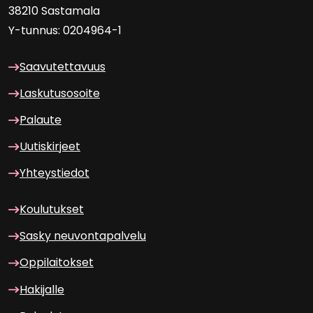
38210 Sas­ta­ma­la
Y-​tunnus: 0204964-1
Saa­vu­tet­ta­vuus
Las­ku­tuso­soi­te
Pa­lau­te
Uu­tis­kir­jeet
Yh­teys­tie­dot
Kou­lu­tuk­set
Sasky neu­von­ta­pal­ve­lu
Op­pi­lai­tok­set
Ha­ki­jal­le