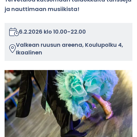
ja naut­ti­maan musii­kis­ta!
6.2.2026
klo
10.00
-
22.00
Val­kean ruusun aree­na, Kou­lu­pol­ku 4,
Ikaa­li­nen