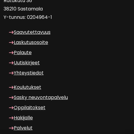
Ra­ta­ka­tu 36
38210 Sas­ta­ma­la
Y-​tunnus: 0204964-1
Saa­vu­tet­ta­vuus
Las­ku­tuso­soi­te
Pa­lau­te
Uu­tis­kir­jeet
Yh­teys­tie­dot
Kou­lu­tuk­set
Sasky neu­von­ta­pal­ve­lu
Op­pi­lai­tok­set
Ha­ki­jal­le
Pal­ve­lut