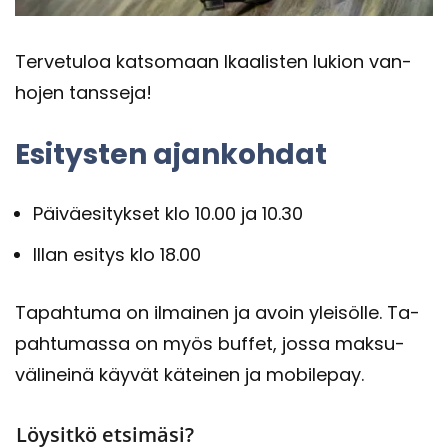
Ter­ve­tu­loa kat­so­maan Ikaa­lis­ten lu­kion van­
ho­jen tans­se­ja!
Esi­tys­ten ajan­koh­dat
Päi­väe­si­tyk­set klo 10.00 ja 10.30
Illan esi­tys klo 18.00
Ta­pah­tu­ma on il­mai­nen ja avoin ylei­söl­le. Ta­
pah­tu­mas­sa on myös buf­fet, jossa mak­su­
vä­li­nei­nä käy­vät kä­tei­nen ja mo­bi­le­pay.
Löysitkö etsimäsi?