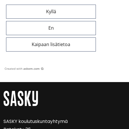
Kyllä
En
Kaipaan lisätietoa
Created with
askem.com
SASKY kou­lu­tus­kun­tayh­ty­mä