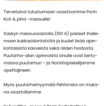
Ter­ve­tu­loa tu­tus­tu­maan osas­toom­me Porin
Koti & piha -​messuille!
Sas­kyn mes­suo­sas­tol­la (100 A) pää­set ihai­le­
maan kuk­ka­si­don­ta­töi­tä ja kuu­let lisää ajan­
koh­tai­sis­ta kas­veis­ta sekä nii­den hoi­dos­ta.
Puutarha-​alan opin­nois­ta si­nul­le ovat ker­to­
mas­sa puu­tar­hu­ri – ja flo­ris­tio­pis­ke­li­jam­me
opet­ta­ji­neen.
Myös puu­tar­ha­myy­mä­lä Peh­tors­ka on mu­ka­
na osas­tol­lam­me.