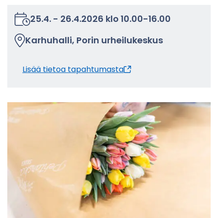
25.4.
-
26.4.2026
klo
10.00
-
16.00
Kar­hu­hal­li, Porin ur­hei­lu­kes­kus
Lisää tie­toa ta­pah­tu­mas­ta