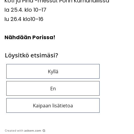
Koti ja Piha -​​messut Porin Kar­hu­hal­lis­sa
la 25.4. klo 10–17
lu 26.4 klo10–16
Näh­dään Po­ris­sa!
Löysitkö etsimäsi?
Kyllä
En
Kaipaan lisätietoa
Created with
askem.com