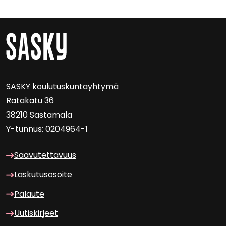
SASKY kou­lu­tus­kun­tayh­ty­mä
Ra­ta­ka­tu 36
38210 Sas­ta­ma­la
Y-​tunnus: 0204964-1
Saa­vu­tet­ta­vuus
Las­ku­tuso­soi­te
Pa­lau­te
Uu­tis­kir­jeet