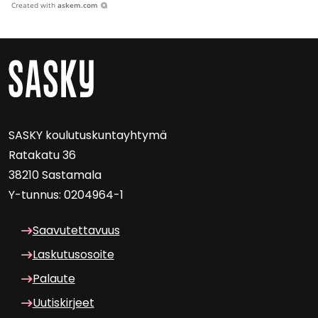
Created with
askem.com
SASKY kou­lu­tus­kun­tayh­ty­mä
Ra­ta­ka­tu 36
38210 Sas­ta­ma­la
Y-​tunnus: 0204964-1
Saa­vu­tet­ta­vuus
Las­ku­tuso­soi­te
Pa­lau­te
Uu­tis­kir­jeet