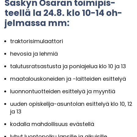
Sas­kyn Osa­ran toi­mi­pis­
teel­lä la 24.8. klo 10-14 oh­
jel­mas­sa mm:
trak­to­ri­si­mu­laat­to­ri
he­vo­sia ja leh­miä
ta­lu­tus­rat­sas­tus­ta ja po­nia­je­lua klo 10 ja 13
maa­ta­lous­ko­nei­den ja -​laitteiden esit­te­lyä
luon­non­tuot­tei­den esit­te­lyä ja myyn­tiä
uuden opiskelija-​asuntolan esit­te­lyä klo 10, 12
ja 13
ko­dal­la mah­dol­li­suus eväs­tel­lä
lyhyt luon­to­pol­ku lap­sil­le ja ai­kui­sil­le