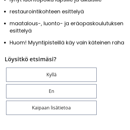
res­tau­roin­ti­koh­teen esit­te­lyä
maatalous-​, luonto-​ ja erä­opas­kou­lu­tuk­sen
esit­te­lyä
Huom! Myyn­ti­pis­teil­lä käy vain kä­tei­nen raha
Löysitkö etsimäsi?
Kyllä
En
Kaipaan lisätietoa