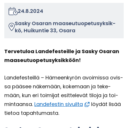
24.8.2024
Sasky Osa­ran maa­seu­tuo­pe­tusyk­sik­
kö, Hui­kun­tie 33, Osara
Ter­ve­tu­loa Lan­de­fes­teil­le ja Sasky Osa­ran
maa­seu­tuo­pe­tusyk­sik­köön!
Lan­de­fes­teil­lä – Hä­meen­ky­rön avoi­mis­sa ovis­
sa pää­see nä­ke­mään, ko­ke­maan ja te­ke­
mään, kun eri toi­mi­jat esit­te­le­vät ti­lo­ja ja toi­
min­taan­sa.
Lan­de­fes­tin si­vuil­ta
löy­dät lisää
tie­toa ta­pah­tu­mas­ta.