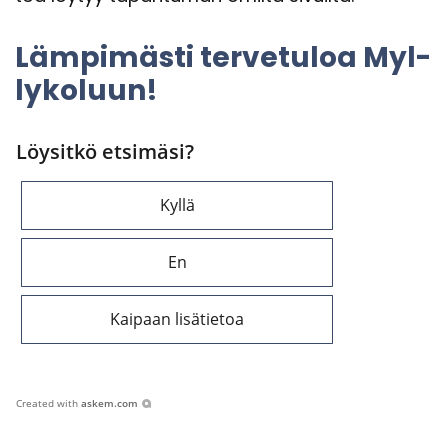
Läm­pi­mäs­ti ter­ve­tu­loa Myl­
ly­ko­luun!
Löysitkö etsimäsi?
Kyllä
En
Kaipaan lisätietoa
Created with
askem.com