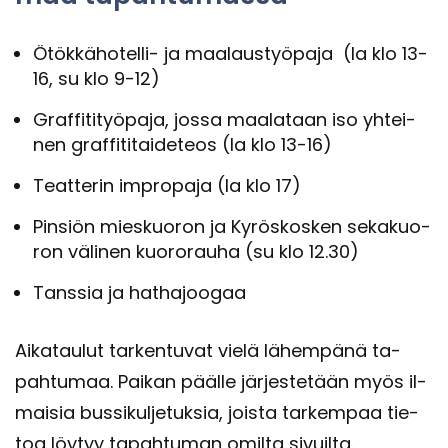
Ötökkähotelli-​ ja maa­laus­työ­pa­ja (la klo 13-
16, su klo 9-12)
Graf­fi­ti­työ­pa­ja, jossa maa­la­taan iso yh­tei­
nen graf­fi­ti­tai­de­teos (la klo 13-16)
Teat­te­rin im­pro­pa­ja (la klo 17)
Pin­siön mies­kuo­ron ja Ky­rös­kos­ken se­ka­kuo­
ron vä­li­nen kuo­ro­rau­ha (su klo 12.30)
Tans­sia ja hat­ha­joo­gaa
Ai­ka­tau­lut tar­ken­tu­vat vielä lä­hem­pä­nä ta­
pah­tu­maa. Pai­kan pääl­le jär­jes­te­tään myös il­
mai­sia bus­si­kul­je­tuk­sia, jois­ta tar­kem­paa tie­
toa löy­tyy ta­pah­tu­man omil­ta si­vuil­ta.