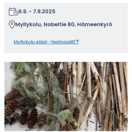
6.9.
-
7.9.2025
Myl­ly­ko­lu, No­bel­tie 80, Hä­meen­ky­rö
Myl­ly­ko­lu elää! -​festivaalit