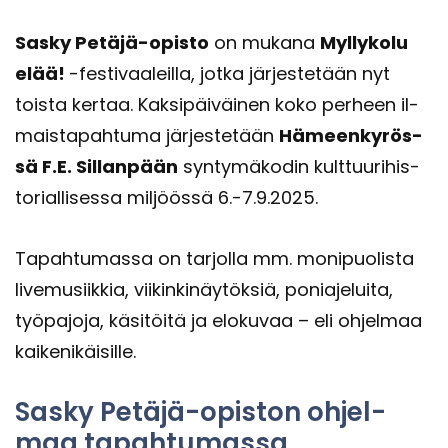
Sasky Petäjä-​opisto
on mu­ka­na
Myl­ly­ko­lu
elää!
-​festivaaleilla, jotka jär­jes­te­tään nyt
tois­ta ker­taa. Kak­si­päi­väi­nen koko per­heen il­
mais­ta­pah­tu­ma jär­jes­te­tään
Hä­meen­ky­rös­
sä F.E. Sil­lan­pään
syn­ty­mä­ko­din kult­tuu­ri­his­
to­rial­li­ses­sa mil­jöös­sä 6.-7.9.2025.
Ta­pah­tu­mas­sa on tar­jol­la mm. mo­ni­puo­lis­ta
li­ve­musiik­kia, vii­kin­ki­näy­tök­siä, po­nia­je­lui­ta,
työ­pa­jo­ja, kä­si­töi­tä ja elo­ku­vaa – eli oh­jel­maa
kai­ke­ni­käi­sil­le.
Sasky Petäjä-​opiston oh­jel­
maa ta­pah­tu­mas­sa