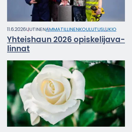
11.6.2026
UU­TI­NEN
AM­MA­TIL­LI­NEN­KOU­LU­TUS
LUKIO
Yh­teis­haun 2026 opis­ke­li­ja­va­
lin­nat