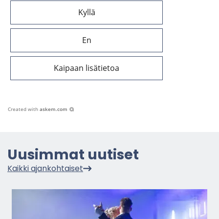
Kyllä
En
Kaipaan lisätietoa
Created with
askem.com
Uusim­mat uu­ti­set
Kaik­ki ajan­koh­tai­set