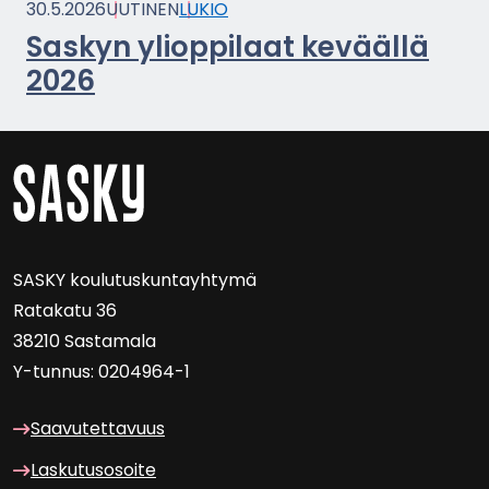
30.5.2026
UU­TI­NEN
LUKIO
Sas­kyn yli­op­pi­laat ke­vääl­lä
2026
SASKY kou­lu­tus­kun­tayh­ty­mä
Ra­ta­ka­tu 36
38210 Sas­ta­ma­la
Y-​tunnus: 0204964-1
Saa­vu­tet­ta­vuus
Las­ku­tuso­soi­te