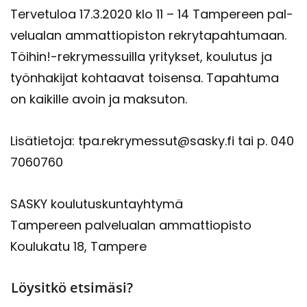
Ter­ve­tu­loa 17.3.2020 klo 11 – 14 Tam­pe­reen pal­
ve­lua­lan am­mat­tio­pis­ton rek­ry­ta­pah­tu­maan.
Töi­hin!-​rekrymessuilla yri­tyk­set, kou­lu­tus ja
työn­ha­ki­jat koh­taa­vat toi­sen­sa. Ta­pah­tu­ma
on kai­kil­le avoin ja mak­su­ton.
Li­sä­tie­to­ja: tpa.rek­ry­mes­sut@sasky.fi tai p. 040
7060760
SASKY kou­lu­tus­kun­tayh­ty­mä
Tam­pe­reen pal­ve­lua­lan am­mat­tio­pis­to
Kou­lu­ka­tu 18, Tam­pe­re
Löysitkö etsimäsi?