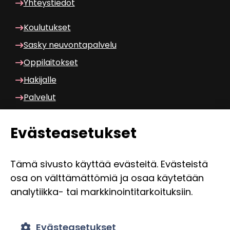
Yh­teys­tie­dot
Kou­lu­tuk­set
Sasky neu­von­ta­pal­ve­lu
Op­pi­lai­tok­set
Ha­ki­jal­le
Pal­ve­lut
Wilma am­ma­til­li­nen
Eväs­tea­se­tuk­set
Wilma lukio
Mood­le
Tämä si­vus­to käyt­tää eväs­tei­tä. Eväs­teis­tä
Mic­ro­soft 365
osa on vält­tä­mät­tö­miä ja osaa käy­te­tään
analytiikka-​ tai mark­ki­noin­ti­tar­koi­tuk­siin.
Hen­ki­lö­kun­nan ja opis­ke­li­joi­den säh­kö­pos­ti
Hen­ki­lö­kun­nan Intra
Evästeasetukset