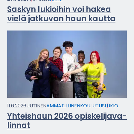
Sas­kyn lu­kioi­hin voi hakea
vielä jat­ku­van haun kaut­ta
11.6.2026
UU­TI­NEN
AM­MA­TIL­LI­NEN­KOU­LU­TUS
LUKIO
Yh­teis­haun 2026 opis­ke­li­ja­va­
lin­nat