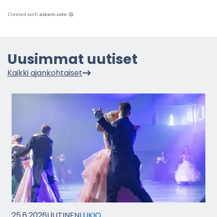
Created with
askem.com
Uusim­mat uu­ti­set
Kaik­ki ajan­koh­tai­set
25.6.2026
UU­TI­NEN
LUKIO