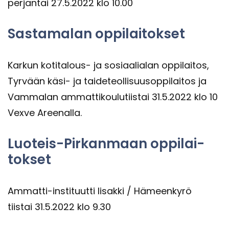
per­jan­tai 27.5.2022 klo 10.00
Sas­ta­ma­lan op­pi­lai­tok­set
Kar­kun kotitalous-​ ja so­si­aa­lia­lan op­pi­lai­tos,
Tyr­vään käsi- ja tai­de­teol­li­suusop­pi­lai­tos ja
Vam­ma­lan am­mat­ti­kou­lu­tiis­tai 31.5.2022 klo 10
Vexve Aree­nal­la.
Luoteis-​Pirkanmaan op­pi­lai­
tok­set
Ammatti-​instituutti Ii­sak­ki / Hä­meen­ky­rö
tiis­tai 31.5.2022 klo 9.30