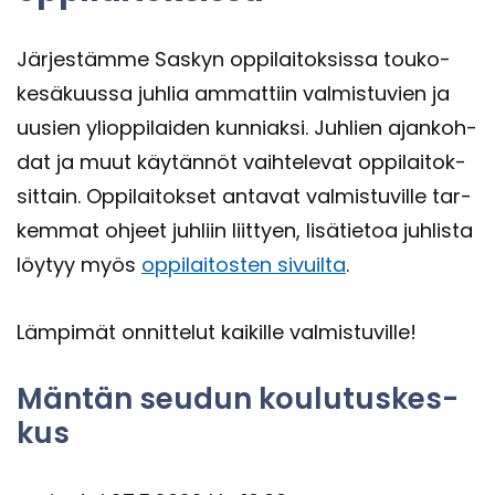
Jär­jes­täm­me Sas­kyn op­pi­lai­tok­sis­sa touko-​
kesäkuussa juh­lia am­mat­tiin val­mis­tu­vien ja
uusien yli­op­pi­lai­den kun­niak­si. Juh­lien ajan­koh­
dat ja muut käy­tän­nöt vaih­te­le­vat op­pi­lai­tok­
sit­tain. Op­pi­lai­tok­set an­ta­vat val­mis­tu­vil­le tar­
kem­mat oh­jeet juh­liin liit­tyen, li­sä­tie­toa juh­lis­ta
löy­tyy myös
op­pi­lai­tos­ten si­vuil­ta
.
Läm­pi­mät on­nit­te­lut kai­kil­le val­mis­tu­vil­le!
Män­tän seu­dun kou­lu­tus­kes­
kus