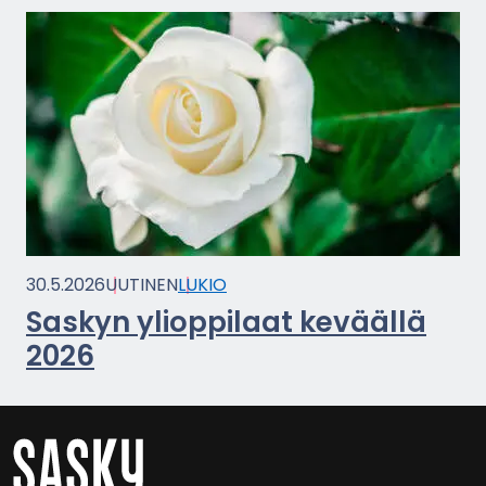
30.5.2026
UU­TI­NEN
LUKIO
Sas­kyn yli­op­pi­laat ke­vääl­lä
2026