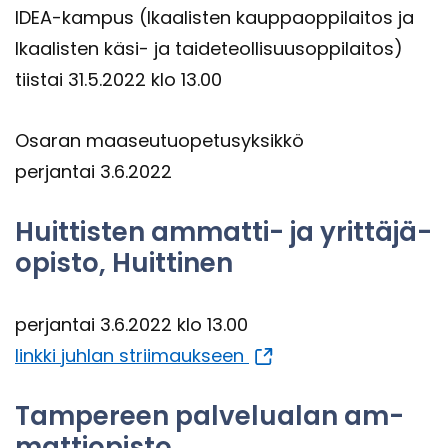
IDEA-​kampus (Ikaa­lis­ten kaup­paop­pi­lai­tos ja
Ikaa­lis­ten käsi- ja tai­de­teol­li­suusop­pi­lai­tos)
tiis­tai 31.5.2022 klo 13.00
Osa­ran maa­seu­tuo­pe­tusyk­sik­kö
per­jan­tai 3.6.2022
Huit­tis­ten ammatti-​ ja yrit­tä­jä­
opis­to, Huit­ti­nen
per­jan­tai 3.6.2022 klo 13.00
link­ki juh­lan strii­mauk­seen
Tam­pe­reen pal­ve­lua­lan am­
mat­tio­pis­to