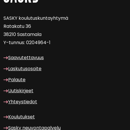
SASKY kou­lu­tus­kun­tayh­ty­mä
Ra­ta­ka­tu 36
38210 Sas­ta­ma­la
Y-​tunnus: 0204964-1
Saa­vu­tet­ta­vuus
Las­ku­tuso­soi­te
Pa­lau­te
Uu­tis­kir­jeet
Yh­teys­tie­dot
Kou­lu­tuk­set
Sasky neu­von­ta­pal­ve­lu