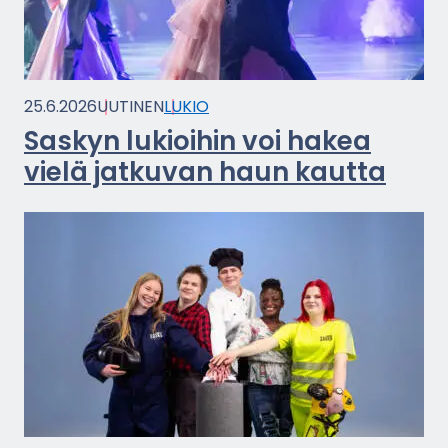
25.6.2026
UU­TI­NEN
LUKIO
Sas­kyn lu­kioi­hin voi hakea
vielä jat­ku­van haun kaut­ta