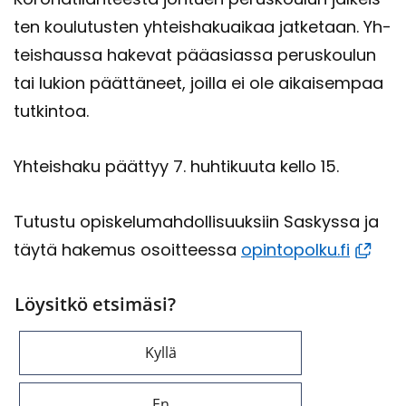
ten kou­lu­tus­ten yh­teis­ha­kuai­kaa jat­ke­taan. Yh­
teis­haus­sa ha­ke­vat pää­asias­sa pe­rus­kou­lun
tai lu­kion päät­tä­neet, joil­la ei ole ai­kai­sem­paa
tut­kin­toa.
Yh­teis­ha­ku päättyy 7. huh­ti­kuu­ta kello 15.
Tu­tus­tu opis­ke­lu­mah­dol­li­suuk­siin Sas­kys­sa ja
täytä ha­ke­mus osoit­tees­sa
opin­to­pol­ku.fi
Löysitkö etsimäsi?
Kyllä
En