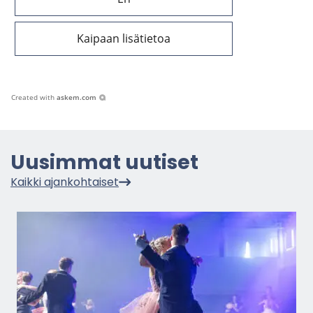
Kaipaan lisätietoa
Created with
askem.com
Uusim­mat uu­ti­set
Kaik­ki ajan­koh­tai­set