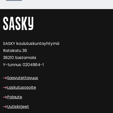
SASKY kou­lu­tus­kun­tayh­ty­mä
Ra­ta­ka­tu 36
38210 Sas­ta­ma­la
Y-​tunnus: 0204964-1
Saa­vu­tet­ta­vuus
Las­ku­tuso­soi­te
Pa­lau­te
Uu­tis­kir­jeet