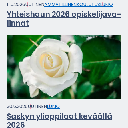
11.6.2026
UU­TI­NEN
AM­MA­TIL­LI­NEN­KOU­LU­TUS
LUKIO
Yh­teis­haun 2026 opis­ke­li­ja­va­
lin­nat
30.5.2026
UU­TI­NEN
LUKIO
Sas­kyn yli­op­pi­laat ke­vääl­lä
2026