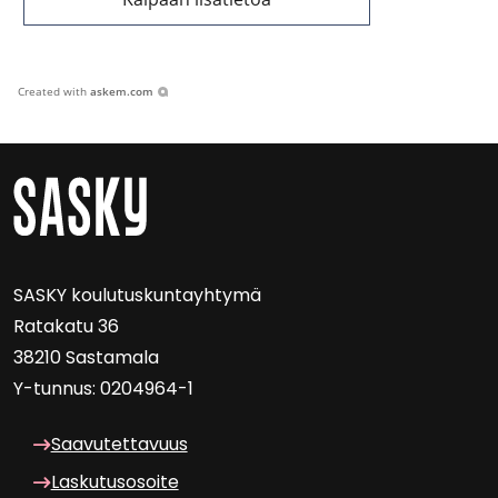
Created with
askem.com
SASKY kou­lu­tus­kun­tayh­ty­mä
Ra­ta­ka­tu 36
38210 Sas­ta­ma­la
Y-​tunnus: 0204964-1
Saa­vu­tet­ta­vuus
Las­ku­tuso­soi­te