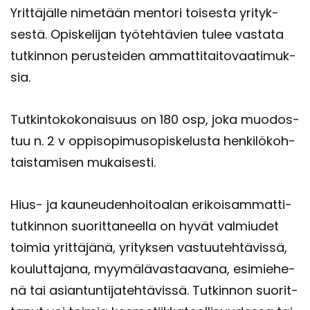
Yrit­tä­jäl­le ni­me­tään men­to­ri toi­ses­ta yri­tyk­
ses­tä. Opis­ke­li­jan työ­teh­tä­vien tulee vas­ta­ta
tut­kin­non pe­rus­tei­den am­mat­ti­tai­to­vaa­ti­muk­
sia.
Tut­kin­to­ko­ko­nai­suus on 180 osp, joka muo­dos­
tuu n. 2 v op­pi­so­pi­mus­opis­ke­lus­ta hen­ki­lö­koh­
tais­ta­mi­sen mu­kai­ses­ti.
Hius- ja kau­neu­den­hoi­toa­lan eri­koi­sam­mat­ti­
tut­kin­non suo­rit­ta­neel­la on hyvät val­miu­det
toi­mia yrit­tä­jä­nä, yri­tyk­sen vas­tuu­teh­tä­vis­sä,
kou­lut­ta­ja­na, myy­mä­lä­vas­taa­va­na, esi­mie­he­
nä tai asian­tun­ti­ja­teh­tä­vis­sä. Tut­kin­non suo­rit­