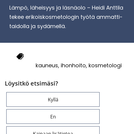
Lämpö, lä­hei­syys ja läs­nä­olo – Heidi Ant­ti­la
tekee eri­kois­kos­me­to­lo­gin työtä am­mat­ti­
tai­dol­la ja sy­dä­mel­lä.
kau­neus, ihon­hoi­to, kos­me­to­lo­gi
Löysitkö etsimäsi?
Kyllä
En
Kaipaan lisätietoa