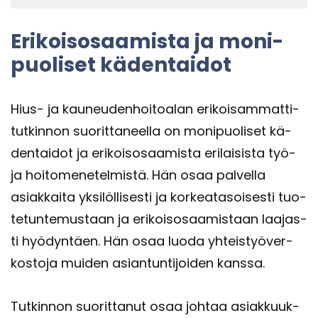
Eri­kois­osaa­mis­ta ja mo­ni­
puo­li­set kä­den­tai­dot
Hius- ja kau­neu­den­hoi­toa­lan eri­koi­sam­mat­ti­
tut­kin­non suo­rit­ta­neel­la on mo­ni­puo­li­set kä­
den­tai­dot ja eri­kois­osaa­mis­ta eri­lai­sis­ta työ-
ja hoi­to­me­ne­tel­mis­tä. Hän osaa pal­vel­la
asiak­kai­ta yk­si­löl­li­ses­ti ja kor­kea­ta­soi­ses­ti tuo­
te­tun­te­mus­taan ja eri­kois­osaa­mis­taan laa­jas­
ti hyö­dyn­täen. Hän osaa luoda yh­teis­työ­ver­
kos­to­ja mui­den asian­tun­ti­joi­den kans­sa.
Tut­kin­non suo­rit­ta­nut osaa joh­taa asiak­kuuk­