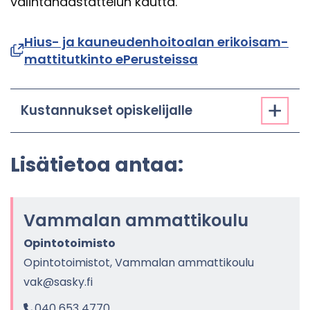
va­lin­ta­haas­tat­te­lun kaut­ta.
Hius- ja kau­neu­den­hoi­toa­lan eri­koi­sam­
mat­ti­tut­kin­to ePe­rus­teis­sa
Kus­tan­nuk­set opis­ke­li­jal­le
Li­sä­tie­toa antaa:
Vam­ma­lan am­mat­ti­kou­lu
Opin­to­toi­mis­to
Opin­to­toi­mis­tot, Vam­ma­lan am­mat­ti­kou­lu
vak@sasky.fi
040 653 4770