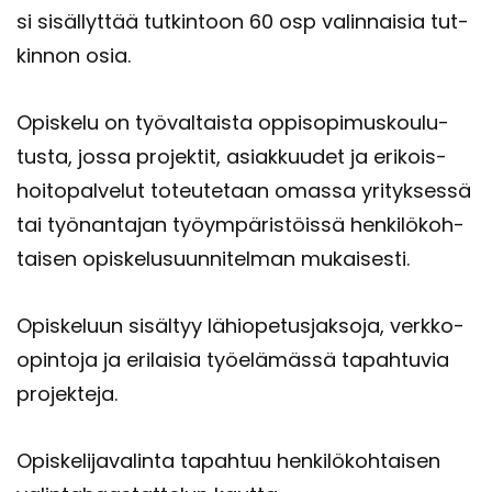
si si­säl­lyt­tää tut­kin­toon 60 osp va­lin­nai­sia tut­
kin­non osia.
Opis­ke­lu on työ­val­tais­ta op­pi­so­pi­mus­kou­lu­
tus­ta, jossa pro­jek­tit, asiak­kuu­det ja eri­kois­
hoi­to­pal­ve­lut to­teu­te­taan omas­sa yri­tyk­ses­sä
tai työ­nan­ta­jan työym­pä­ris­töis­sä hen­ki­lö­koh­
tai­sen opis­ke­lusuun­ni­tel­man mu­kai­ses­ti.
Opis­ke­luun si­säl­tyy lä­hio­pe­tus­jak­so­ja, verkko-​
opintoja ja eri­lai­sia työ­elä­mäs­sä ta­pah­tu­via
pro­jek­te­ja.
Opis­ke­li­ja­va­lin­ta ta­pah­tuu hen­ki­lö­koh­tai­sen