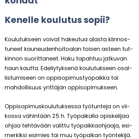
koh­dat
Ke­nel­le kou­lu­tus sopii?
Kou­lu­tuk­seen voi­vat ha­keu­tua alas­ta kiin­nos­
tu­neet kau­neu­den­hoi­toa­lan toi­sen as­teen tut­
kin­non suo­rit­ta­neet. Haku ta­pah­tuu jat­ku­van
haun kaut­ta. Edel­ly­tyk­se­nä kou­lu­tuk­seen osal­
lis­tu­mi­seen on op­pi­so­pi­mus­työ­paik­ka tai
mah­dol­li­suus yrit­tä­jän op­pi­so­pi­muk­seen.
Op­pi­so­pi­mus­kou­lu­tuk­ses­sa työ­tun­te­ja on vii­
kos­sa vä­hin­tään 25 h. Työ­pai­kal­la opis­ke­li­jaa
ohjaa teh­tä­vään va­lit­tu työ­paik­kaoh­jaa­ja, esi­
mer­kik­si esi­mies tai muu työ­pai­kan työn­te­ki­jä.