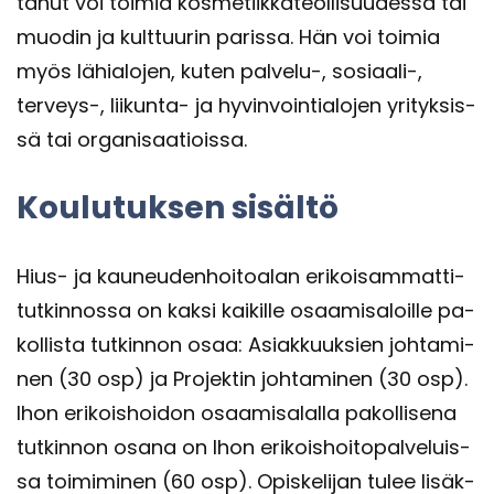
ta­nut voi toi­mia kos­me­tiik­ka­teol­li­suu­des­sa tai
muo­din ja kult­tuu­rin pa­ris­sa. Hän voi toi­mia
myös lä­hia­lo­jen, kuten palvelu-​, sosiaali-​,
terveys-​, liikunta-​ ja hy­vin­voin­tia­lo­jen yri­tyk­sis­
sä tai or­ga­ni­saa­tiois­sa.
Kou­lu­tuk­sen si­säl­tö
Hius- ja kau­neu­den­hoi­toa­lan eri­koi­sam­mat­ti­
tut­kin­nos­sa on kaksi kai­kil­le osaa­mis­aloil­le pa­
kol­lis­ta tut­kin­non osaa: Asiak­kuuk­sien joh­ta­mi­
nen (30 osp) ja Pro­jek­tin joh­ta­mi­nen (30 osp).
Ihon eri­kois­hoi­don osaa­mi­sa­lal­la pa­kol­li­se­na
tut­kin­non osana on Ihon eri­kois­hoi­to­pal­ve­luis­
sa toi­mi­mi­nen (60 osp). Opis­ke­li­jan tulee li­säk­