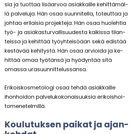
sia ja tuot­taa li­sä­ar­voa asiak­kail­le ke­hit­tä­mäl­
lä pal­ve­lu­ja. Hän osaa suun­ni­tel­la, to­teut­taa ja
joh­taa eri­lai­sia pro­jek­te­ja. Hän osaa huo­leh­tia
työ- ja asia­kas­tur­val­li­suu­des­ta kai­kis­sa ti­lan­
teis­sa ja ke­hit­tää työyh­tei­söään sekä edis­tää
kes­tä­vää ke­hi­tys­tä. Hän osaa ar­vioi­da ja ke­
hit­tää omaa työ­tän­sä ja hyö­dyn­tää sitä
omas­sa ura­suun­nit­te­lus­san­sa.
Eri­kois­kos­me­to­lo­gi osaa tehdä asiak­kail­le
ihon­hoi­don pal­ve­lu­ko­ko­nai­suuk­sia eri­kois­hoi­
to­me­ne­tel­mil­lä.
Kou­lu­tuk­sen pai­kat ja ajan­