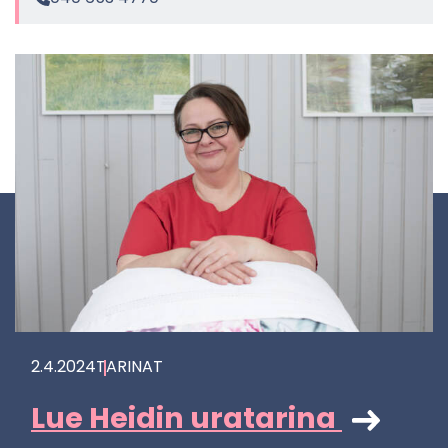
2.4.2024
TA­RI­NAT
Lue Hei­din ura­ta­ri­na