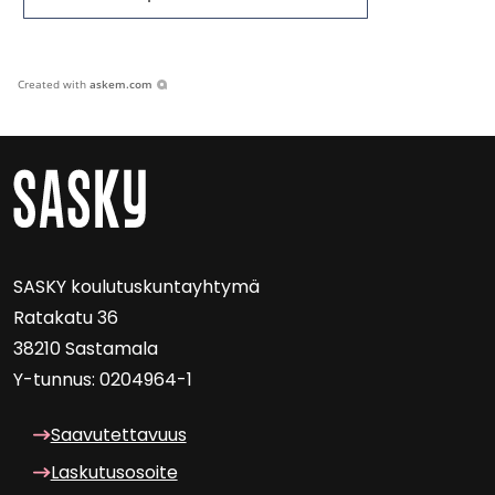
Created with
askem.com
SASKY kou­lu­tus­kun­tayh­ty­mä
Ra­ta­ka­tu 36
38210 Sas­ta­ma­la
Y-​tunnus: 0204964-1
Saa­vu­tet­ta­vuus
Las­ku­tuso­soi­te