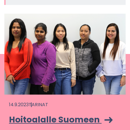
14.9.2023
TA­RI­NAT
Hoi­toa­lal­le Suo­meen