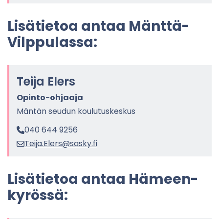
r
­
Li­sä­tie­toa antaa Mänttä-​
k
a
Vilppulassa:
­
n
o
Teija Elers
Opinto-​ohjaaja
Män­tän seu­dun kou­lu­tus­kes­kus
040 644 9256
Teija.Elers@sasky.fi
Li­sä­tie­toa antaa Hä­meen­
ky­rös­sä: