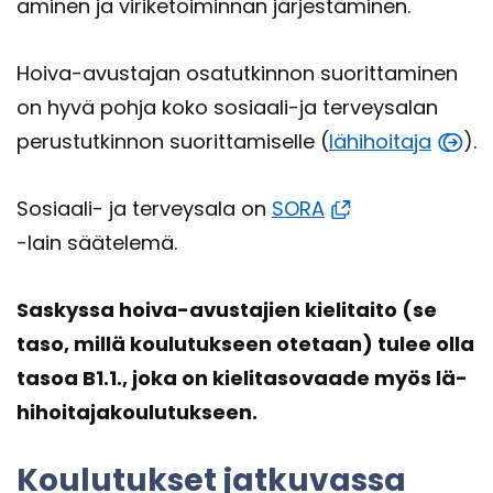
a­mi­nen ja vi­ri­ke­toi­min­nan jär­jes­tä­mi­nen.
Hoiva-​avustajan osa­tut­kin­non suo­rit­ta­mi­nen
on hyvä pohja koko sosiaali-​ja ter­vey­sa­lan
pe­rus­tut­kin­non suo­rit­ta­mi­sel­le (
lä­hi­hoi­ta­ja
).
Sosiaali-​ ja ter­vey­sa­la on
SORA
-lain sää­te­le­mä.
Sas­kys­sa hoiva-​​avustajien kie­li­tai­to (se
taso, millä kou­lu­tuk­seen ote­taan) tulee olla
tasoa B1.1., joka on kie­li­ta­so­vaa­de myös lä­
hi­hoi­ta­ja­kou­lu­tuk­seen.
Kou­lu­tuk­set jat­ku­vas­sa