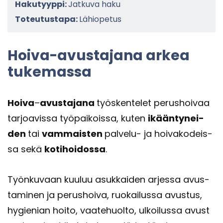
Hakutyyppi:
Jatkuva haku
Toteutustapa:
Lähiopetus
Hoiva-​avustajana arkea
tu­ke­mas­sa
Hoiva
–
avus­ta­ja­na
työs­ken­te­let pe­rus­hoi­vaa
tar­joa­vis­sa työ­pai­kois­sa, kuten
ikään­ty­nei­
den
tai
vam­mais­ten
palvelu-​ ja hoi­va­ko­deis­
sa sekä
ko­ti­hoi­dos­sa
.
Työn­ku­vaan kuu­luu asuk­kai­den ar­jes­sa avus­
ta­mi­nen ja pe­rus­hoi­va, ruo­kai­lus­sa avus­tus,
hy­gie­nian hoito, vaa­te­huol­to, ul­koi­lus­sa avus­t