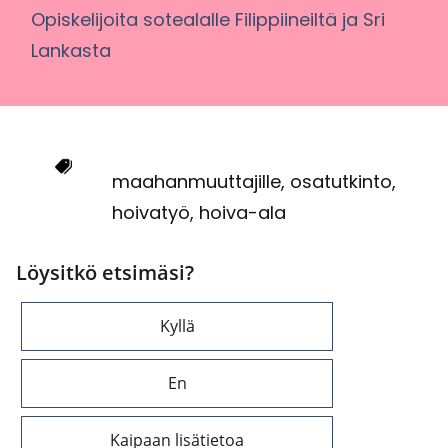
Opis­ke­li­joi­ta so­tea­lal­le Fi­lip­pii­neil­tä ja Sri
Lan­kas­ta
maa­han­muut­ta­jil­le, osa­tut­kin­to,
hoi­va­työ, hoiva-​ala
Löysitkö etsimäsi?
Kyllä
En
Kaipaan lisätietoa