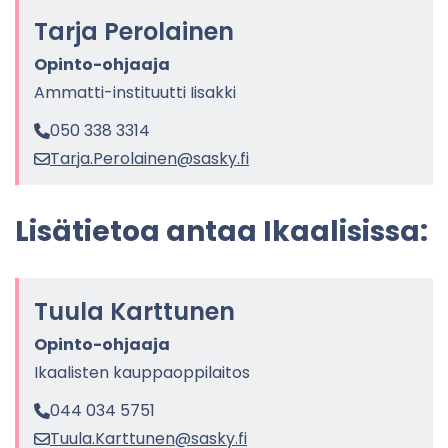
Tarja Pe­ro­lai­nen
Opinto-​ohjaaja
Ammatti-​instituutti Ii­sak­ki
050 338 3314
Tarja.Pe­ro­lai­nen@sasky.fi
Li­sä­tie­toa antaa Ikaa­li­sis­sa:
Tuula Kart­tu­nen
Opinto-​ohjaaja
Ikaa­lis­ten kaup­paop­pi­lai­tos
044 034 5751
Tuula.Kart­tu­nen@sasky.fi