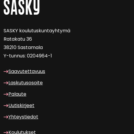
SASKY kou­lu­tus­kun­tayh­ty­mä
Ra­ta­ka­tu 36
38210 Sas­ta­ma­la
Y-​tunnus: 0204964-1
Saa­vu­tet­ta­vuus
Las­ku­tuso­soi­te
Pa­lau­te
Uu­tis­kir­jeet
Yh­teys­tie­dot
Kou­lu­tuk­set