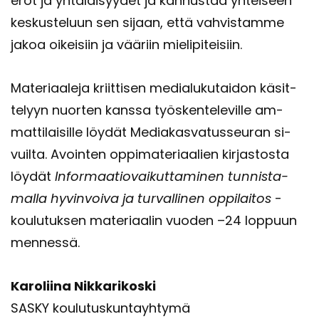
erot ja yh­tä­läi­syy­det ja kan­nus­taa yh­tei­seen
kes­kus­te­luun sen si­jaan, että vah­vis­tam­me
jakoa oi­kei­siin ja vää­riin mie­li­pi­tei­siin.
Ma­te­ri­aa­le­ja kriit­ti­sen me­dia­lu­ku­tai­don kä­sit­
te­lyyn nuor­ten kans­sa työs­ken­te­le­vil­le am­
mat­ti­lai­sil­le löy­dät Me­dia­kas­va­tus­seu­ran si­
vuil­ta. Avoin­ten op­pi­ma­te­ri­aa­lien kir­jas­tos­ta
löy­dät
In­for­maa­tio­vai­kut­ta­mi­nen tun­nis­ta­
mal­la hy­vin­voi­va ja tur­val­li­nen op­pi­lai­tos
-​
koulutuksen ma­te­ri­aa­lin vuo­den –24 lop­puun
men­nes­sä.
Ka­ro­lii­na Nik­ka­ri­kos­ki
SASKY kou­lu­tus­kun­tayh­ty­mä