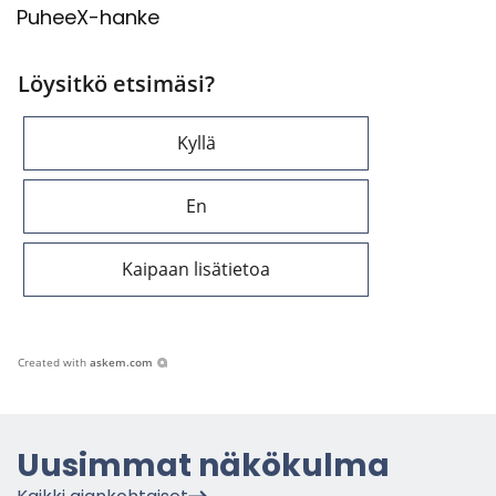
PuheeX-​hanke
Löysitkö etsimäsi?
Kyllä
En
Kaipaan lisätietoa
Created with
askem.com
Uusim­mat nä­kö­kul­ma