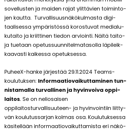
so­vel­lus­ten ja mai­den rajat ylit­tä­vien toi­min­to­
jen kaut­ta. Tur­val­li­suus­nä­kö­kul­mas­ta di­gi­
taa­li­ses­sa ym­pä­ris­tös­sä ko­ros­tu­vat me­dia­lu­
ku­tai­to ja kriit­ti­nen tie­don ar­vioin­ti. Näitä tai­to­
ja tue­taan ope­tus­suun­ni­tel­ma­ta­sol­la lä­pi­leik­
kaa­vas­ti kai­kes­sa ope­tuk­ses­sa.
PuheeX-​hanke jär­jes­tää 29.11.2024 Teams-​
koulutuksen:
In­for­maa­tio­vai­kut­ta­mi­nen tun­
nis­ta­mal­la tur­val­li­nen ja hy­vin­voi­va op­pi­
lai­tos
.
Se on ne­lio­sai­sen
oppilaitosturvallisuuteen-​ ja hy­vin­voin­tiin liit­ty­
vän kou­lu­tus­sar­jan kol­mas osa. Kou­lu­tuk­ses­sa
kä­si­tel­lään in­for­maa­tio­vai­kut­ta­mis­ta eri nä­kö­