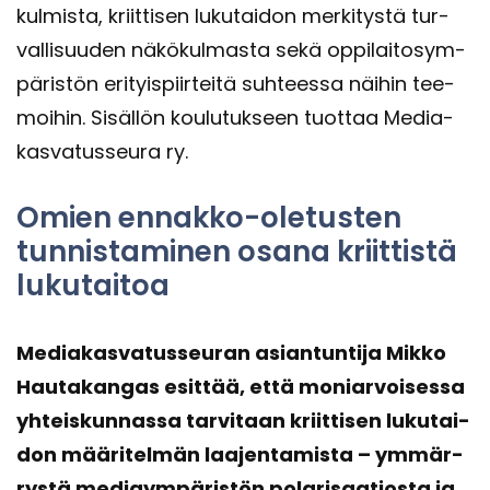
kul­mis­ta, kriit­ti­sen lu­ku­tai­don mer­ki­tys­tä tur­
val­li­suu­den nä­kö­kul­mas­ta sekä op­pi­lai­to­sym­
pä­ris­tön eri­tyis­piir­tei­tä suh­tees­sa näi­hin tee­
moi­hin. Si­säl­lön kou­lu­tuk­seen tuot­taa Me­dia­
kas­va­tus­seu­ra ry.
Omien ennakko-​oletusten
tun­nis­ta­mi­nen osana kriit­tis­tä
lu­ku­tai­toa
Me­dia­kas­va­tus­seu­ran asian­tun­ti­ja Mikko
Hau­ta­kan­gas esit­tää, että mo­niar­voi­ses­sa
yh­teis­kun­nas­sa tar­vi­taan kriit­ti­sen lu­ku­tai­
don mää­ri­tel­män laa­jen­ta­mis­ta – ym­mär­
rys­tä me­diaym­pä­ris­tön po­la­ri­saa­tios­ta ja