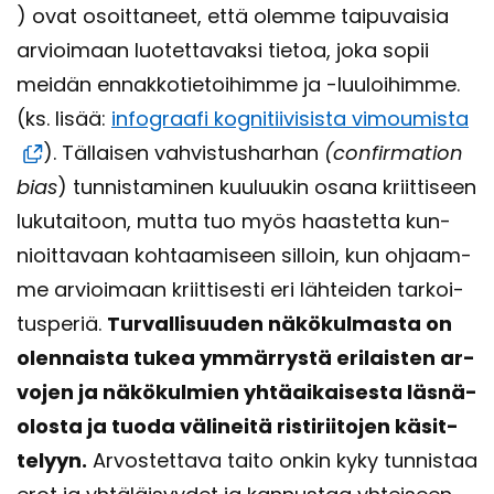
) ovat osoit­ta­neet, että olem­me tai­pu­vai­sia
ar­vioi­maan luo­tet­ta­vak­si tie­toa, joka sopii
mei­dän en­nak­ko­tie­toi­him­me ja -​luuloihimme.
(ks. lisää:
in­fo­graa­fi kog­ni­tii­vi­sis­ta vi­mou­mis­ta
). Täl­lai­sen vah­vis­tus­har­han
(con­fir­ma­tion
bias
) tun­nis­ta­mi­nen kuu­luu­kin osana kriit­ti­seen
lu­ku­tai­toon, mutta tuo myös haas­tet­ta kun­
nioit­ta­vaan koh­taa­mi­seen sil­loin, kun oh­jaam­
me ar­vioi­maan kriit­ti­ses­ti eri läh­tei­den tar­koi­
tus­pe­riä.
Tur­val­li­suu­den nä­kö­kul­mas­ta on
olen­nais­ta tukea ym­mär­rys­tä eri­lais­ten ar­
vo­jen ja nä­kö­kul­mien yh­tä­ai­kai­ses­ta läs­nä­
olos­ta ja tuoda vä­li­nei­tä ris­ti­rii­to­jen kä­sit­
te­lyyn.
Ar­vos­tet­ta­va taito onkin kyky tun­nis­taa