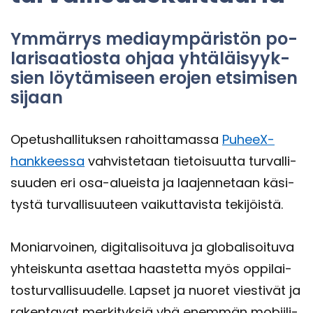
Ym­mär­rys me­diaym­pä­ris­tön po­
la­ri­saa­tios­ta ohjaa yh­tä­läi­syyk­
sien löy­tä­mi­seen ero­jen et­si­mi­sen
si­jaan
Ope­tus­hal­li­tuk­sen ra­hoit­ta­mas­sa
PuheeX-​
hankkeessa
vah­vis­te­taan tie­toi­suut­ta tur­val­li­
suu­den eri osa-​alueista ja laa­jen­ne­taan kä­si­
tys­tä tur­val­li­suu­teen vai­kut­ta­vis­ta te­ki­jöis­tä.
Mo­niar­voi­nen, di­gi­ta­li­soi­tu­va ja glo­ba­li­soi­tu­va
yh­teis­kun­ta aset­taa haas­tet­ta myös op­pi­lai­
tos­tur­val­li­suu­del­le. Lap­set ja nuo­ret vies­ti­vät ja
ra­ken­ta­vat mer­ki­tyk­siä yhä enem­män mo­bii­li­