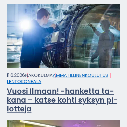
11.6.2026
NÄ­KÖ­KUL­MA
AM­MA­TIL­LI­NEN­KOU­LU­TUS
LEN­TO­KO­NEA­LA
Vuosi Il­maan! -​hanketta ta­
ka­na – katse kohti syk­syn pi­
lot­te­ja