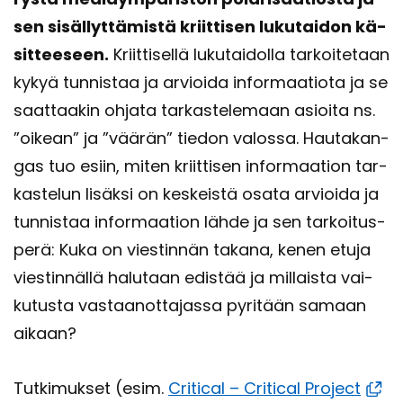
sen si­säl­lyt­tä­mis­tä kriit­ti­sen lu­ku­tai­don kä­
sit­tee­seen.
Kriit­ti­sel­lä lu­ku­tai­dol­la tar­koi­te­taan
kykyä tun­nis­taa ja ar­vioi­da in­for­maa­tio­ta ja se
saat­taa­kin oh­ja­ta tar­kas­te­le­maan asioi­ta ns.
”oi­kean” ja ”vää­rän” tie­don va­los­sa. Hau­ta­kan­
gas tuo esiin, miten kriit­ti­sen in­for­maa­tion tar­
kas­te­lun li­säk­si on kes­keis­tä osata ar­vioi­da ja
tun­nis­taa in­for­maa­tion lähde ja sen tar­koi­tus­
pe­rä: Kuka on vies­tin­nän ta­ka­na, kenen etuja
vies­tin­näl­lä ha­lu­taan edis­tää ja mil­lais­ta vai­
ku­tus­ta vas­taa­not­ta­jas­sa py­ri­tään sa­maan
ai­kaan?
Tut­ki­muk­set (esim.
Cri­tical – Cri­tical Pro­ject