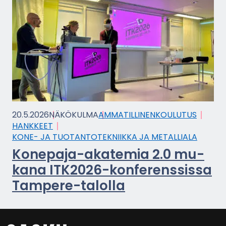
20.5.2026
NÄ­KÖ­KUL­MA
AM­MA­TIL­LI­NEN­KOU­LU­TUS
HANK­KEET
KONE- JA TUO­TAN­TO­TEK­NIIK­KA JA ME­TAL­LIA­LA
Konepaja-​akatemia 2.0 mu­
ka­na ITK2026-​konferenssissa
Tampere-​talolla