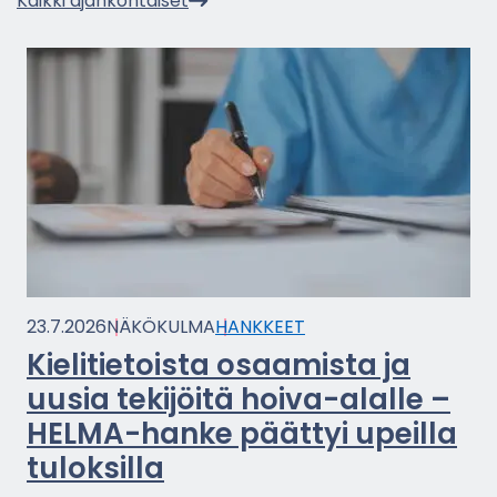
Kaik­ki ajan­koh­tai­set
23.7.2026
NÄ­KÖ­KUL­MA
HANK­KEET
Kie­li­tie­tois­ta osaa­mis­ta ja
uusia te­ki­jöi­tä hoiva-​alalle –
HELMA-​hanke päät­tyi upeil­la
tu­lok­sil­la