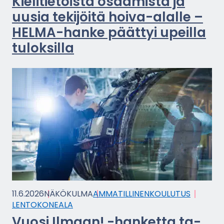
Kie­li­tie­tois­ta osaa­mis­ta ja
uusia te­ki­jöi­tä hoiva-​alalle –
HELMA-​hanke päät­tyi upeil­la
tu­lok­sil­la
11.6.2026
NÄ­KÖ­KUL­MA
AM­MA­TIL­LI­NEN­KOU­LU­TUS
LEN­TO­KO­NEA­LA
Vuosi Il­maan! -​hanketta ta­