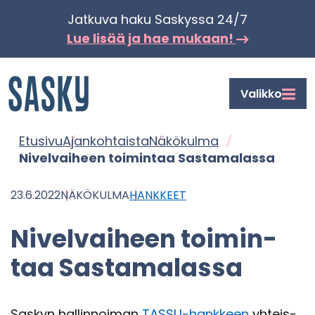
Siir­
Jat­ku­va haku Sas­kys­sa 24/7
ry
Lue lisää ja hae mu­kaan!
si­
säl­
Etusi­
Valikko
töön
vu
Etusi­vu
Ajan­koh­tais­ta
Nä­kö­kul­ma
Ni­vel­vai­heen toi­min­taa Sas­ta­ma­las­sa
23.6.2022
NÄKÖKULMA
HANK­KEET
Ni­vel­vai­heen toi­min­
taa Sas­ta­ma­las­sa
Sas­kyn hal­lin­noi­man
TASSU-​hankkeen
yh­teis­