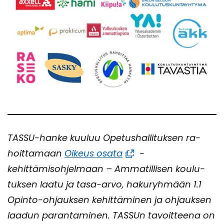
TASSU-​hanke kuu­luu Ope­tus­hal­li­tuk­sen ra­
hoit­ta­maan
Oi­keus osata
-​
kehittämisohjelmaan – Am­ma­til­li­sen kou­lu­
tuk­sen laatu ja tasa-​arvo, ha­ku­ryh­mään 1.1
Opinto-​ohjauksen ke­hit­tä­mi­nen ja oh­jauk­sen
laa­dun pa­ran­ta­mi­nen. TAS­SUn ta­voit­tee­na on