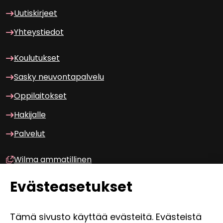
Uu­tis­kir­jeet
Yh­teys­tie­dot
Kou­lu­tuk­set
Sasky neu­von­ta­pal­ve­lu
Op­pi­lai­tok­set
Ha­ki­jal­le
Pal­ve­lut
Wilma am­ma­til­li­nen
Wilma lukio
Eväs­tea­se­tuk­set
Mood­le
Tämä si­vus­to käyt­tää eväs­tei­tä. Eväs­teis­tä
Mic­ro­soft 365