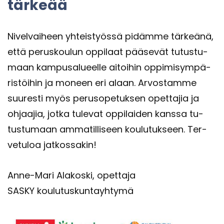
tär­ke­ää
Ni­vel­vai­heen yh­teis­työs­sä pi­däm­me tär­keä­nä,
että pe­rus­kou­lun op­pi­laat pää­se­vät tu­tus­tu­
maan kam­pusa­lu­eel­le ai­toi­hin op­pi­mi­sym­pä­
ris­töi­hin ja mo­neen eri alaan. Ar­vos­tam­me
suu­res­ti myös pe­rus­o­pe­tuk­sen opet­ta­jia ja
oh­jaa­jia, jotka tu­le­vat op­pi­lai­den kans­sa tu­
tus­tu­maan am­ma­til­li­seen kou­lu­tuk­seen. Ter­
ve­tu­loa jat­kos­sa­kin!
Anne-​Mari Ala­kos­ki, opet­ta­ja
SASKY kou­lu­tus­kun­tayh­ty­mä