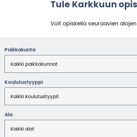
Tule Kark­kuun opis­k
Voit opis­kel­la seu­raa­vien alo­jen 
Paik­ka­kun­ta
Kou­lu­tus­tyyp­pi
Ala