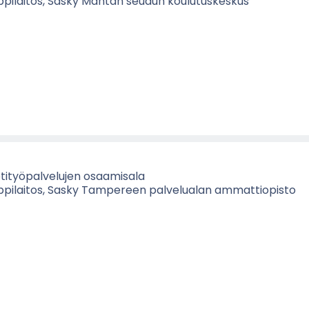
p­pi­lai­tos, Sasky Män­tän seu­dun kou­lu­tus­kes­kus
ti­työ­pal­ve­lu­jen osaa­mi­sa­la
p­pi­lai­tos, Sasky Tam­pe­reen pal­ve­lua­lan am­mat­tio­pis­to