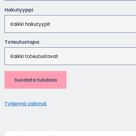
Ha­ku­tyyp­pi
To­teu­tus­ta­pa
Suodata tuloksia
Tyh­jen­nä va­lin­nat