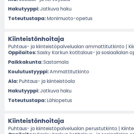
Ha­ku­tyyp­pi:
Jat­ku­va haku
To­teu­tus­ta­pa:
Monimuoto-​opetus
Kiin­teis­tön­hoi­ta­ja
Puhtaus-​ ja kiin­teis­tö­pal­ve­lua­lan am­mat­ti­tut­kin­to | Ki
Op­pi­lai­tos:
Sasky Kar­kun kotitalous-​ ja so­si­aa­lia­lan op­
Paik­ka­kun­ta:
Sas­ta­ma­la
Kou­lu­tus­tyyp­pi:
Am­mat­ti­tut­kin­to
Ala:
Puhtaus-​ ja kiin­teis­tö­ala
Ha­ku­tyyp­pi:
Jat­ku­va haku
To­teu­tus­ta­pa:
Lä­hio­pe­tus
Kiin­teis­tön­hoi­ta­ja
Puhtaus-​ ja kiin­teis­tö­pal­ve­lua­lan pe­rus­tut­kin­to | Kiin­t