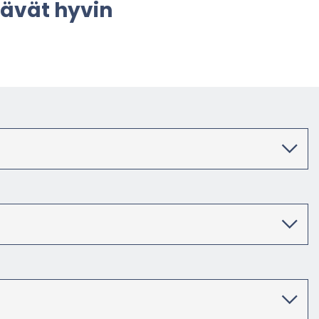
­tä­vät hyvin