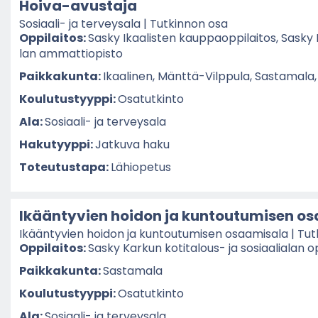
Hoiva-​avustaja
Sosiaali-​ ja ter­vey­sa­la | Tut­kin­non osa
Op­pi­lai­tos:
Sasky Ikaa­lis­ten kaup­paop­pi­lai­tos, Sasky 
lan am­mat­tio­pis­to
Paik­ka­kun­ta:
Ikaa­li­nen, Mänttä-​Vilppula, Sas­ta­ma­la
Kou­lu­tus­tyyp­pi:
Osa­tut­kin­to
Ala:
Sosiaali-​ ja ter­vey­sa­la
Ha­ku­tyyp­pi:
Jat­ku­va haku
To­teu­tus­ta­pa:
Lä­hio­pe­tus
Ikään­ty­vien hoi­don ja kun­tou­tu­mi­sen os
Ikään­ty­vien hoi­don ja kun­tou­tu­mi­sen osaa­mi­sa­la | Tut
Op­pi­lai­tos:
Sasky Kar­kun kotitalous-​ ja so­si­aa­lia­lan op­
Paik­ka­kun­ta:
Sas­ta­ma­la
Kou­lu­tus­tyyp­pi:
Osa­tut­kin­to
Ala:
Sosiaali-​ ja ter­vey­sa­la