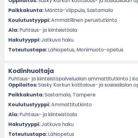
Op­pi­lai­tos:
Sasky Kar­kun kotitalous-​ ja so­si­aa­lia­lan o
Paik­ka­kun­ta:
Mänttä-​Vilppula, Sas­ta­ma­la
Kou­lu­tus­tyyp­pi:
Am­ma­til­li­nen pe­rus­tut­kin­to
Ala:
Puhtaus-​ ja kiin­teis­tö­ala
Ha­ku­tyyp­pi:
Jat­ku­va haku
To­teu­tus­ta­pa:
Lä­hio­pe­tus, Monimuoto-​opetus
Ko­din­huol­ta­ja
Puhtaus-​ ja kiin­teis­tö­pal­ve­lua­lan am­mat­ti­tut­kin­to | Ko­
Op­pi­lai­tos:
Sasky Kar­kun kotitalous-​ ja so­si­aa­lia­lan o
Paik­ka­kun­ta:
Sas­ta­ma­la, Tam­pe­re
Kou­lu­tus­tyyp­pi:
Am­mat­ti­tut­kin­to
Ala:
Puhtaus-​ ja kiin­teis­tö­ala
Ha­ku­tyyp­pi:
Jat­ku­va haku
To­teu­tus­ta­pa:
Lä­hio­pe­tus