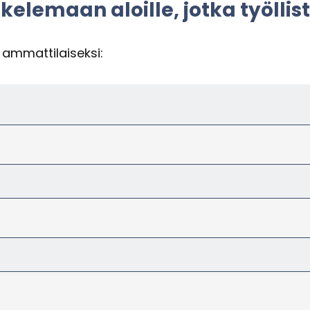
e­le­maan aloil­le, jotka työl­lis
am­mat­ti­lai­sek­si: