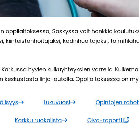
n op­pi­lai­tok­ses­sa, Sas­kys­sa voit hank­kia kou­lu­tuk­s
, kiin­teis­tön­hoi­ta­jak­si, ko­din­huol­ta­jak­si, toi­mi­ti­la­hu
lan Kar­kus­sa hy­vien kul­ku­yh­teyk­sien var­rel­la. Kul­
an kes­kus­tas­ta linja-​autolla. Op­pi­lai­tok­ses­sa on 
ä­li­syys
Lu­ku­vuo­si
Opin­to­jen ra­hoi
Kark­ku ruo­ka­lis­ta
Oiva-​raportti