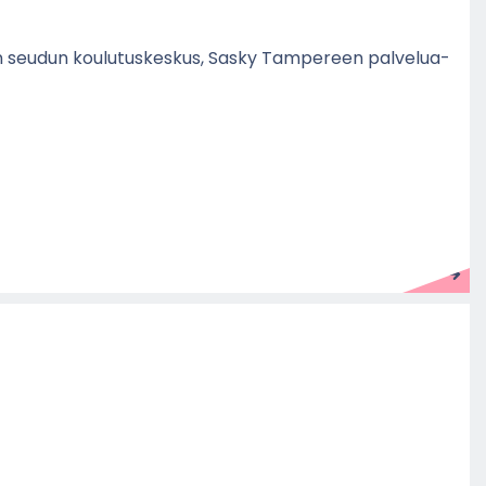
tän seu­dun kou­lu­tus­kes­kus, Sasky Tam­pe­reen pal­ve­lua­