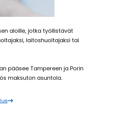
en aloil­le, jotka työl­lis­tä­vät
ol­ta­jak­si, lai­tos­huol­ta­jak­si tai
ke­maan pää­see Tam­pe­reen ja Porin
myös mak­su­ton asun­to­la.
­tus