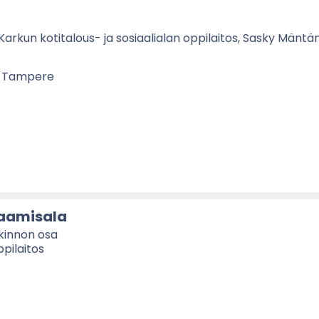
Kar­kun kotitalous-​ ja so­si­aa­lia­lan op­pi­lai­tos, Sasky Män­
, Tam­pe­re
aa­mi­sa­la
­kin­non osa
pi­lai­tos