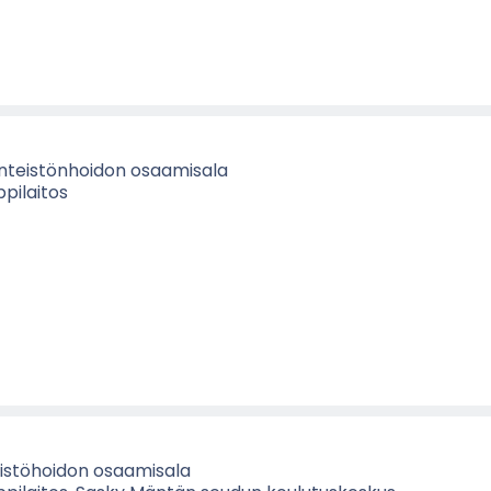
in­teis­tön­hoi­don osaa­mi­sa­la
pi­lai­tos
eis­tö­hoi­don osaa­mi­sa­la