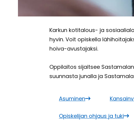
Kar­kun kotitalous-​ ja so­si­aa­lia­la
hyvin. Voit opis­kel­la lä­hi­hoi­ta­jak­si
hoiva-​avustajaksi.
Op­pi­lai­tos si­jait­see Sas­ta­ma­
suun­nas­ta ju­nal­la ja Sas­ta­ma­l
Asu­mi­nen
Kan­sain­v
Opis­ke­li­jan oh­jaus ja tuki