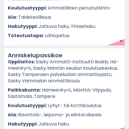
Kou­lu­tus­tyyp­pi:
Am­ma­til­li­nen pe­rus­tut­kin­to
Ala:
Tai­de­teol­li­suus
Ha­ku­tyyp­pi:
Jat­ku­va haku, Yh­teis­ha­ku
To­teu­tus­ta­pa:
Lä­hio­pe­tus
An­nis­ke­lu­pas­si­koe
Op­pi­lai­tos:
Sasky Ammatti-​instituutti Ii­sak­ki, Hä­
meen­ky­rö, Sasky Män­tän seu­dun kou­lu­tus­kes­kus,
Sasky Tam­pe­reen pal­ve­lua­lan am­mat­tio­pis­to,
Sasky Vam­ma­lan am­mat­ti­kou­lu
Paik­ka­kun­ta:
Hä­meen­ky­rö, Mänttä-​Vilppula,
Sas­ta­ma­la, Tam­pe­re
Kou­lu­tus­tyyp­pi:
Lyhyt-​ tai kort­ti­kou­lu­tus
Ala:
Ravintola-​, leipomo-​ ja elin­tar­vi­kea­la
Ha­ku­tyyp­pi:
Jat­ku­va haku