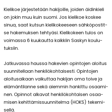
Kie­li­koe jär­jes­te­tään ha­ki­joil­le, joi­den äi­din­kie­li
on jokin muu kuin suomi. Jos kie­li­koe kos­kee
sinua, saat kut­sun kie­li­ko­kee­seen säh­kö­pos­tit­
se ha­ke­muk­sen teh­tyä­si. Kie­li­ko­keen tulos on
voi­mas­sa 6 kuu­kaut­ta kaik­kiin Sas­kyn kou­lu­
tuk­siin.
Jat­ku­vas­sa haus­sa ha­ke­vien opin­to­jen aloi­tus
suun­ni­tel­laan hen­ki­lö­koh­tai­ses­ti. Opin­to­jen
aloi­tusai­kaan vai­kut­taa ha­ki­jan oma toive ja
elä­män­ti­lan­ne sekä ai­em­min han­kit­tu osaa­mi­
nen. Opin­not al­ka­vat hen­ki­lö­koh­tai­sen osaa­
mi­sen ke­hit­tä­mis­suun­ni­tel­ma (HOKS) te­ke­mi­
sel­lä.