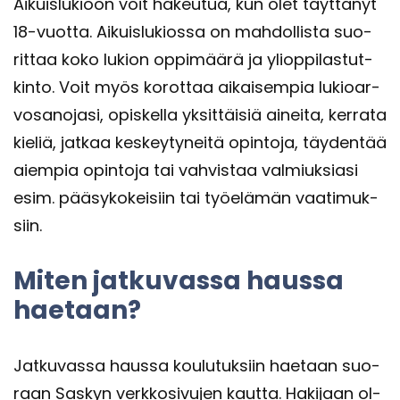
Ai­kuis­lu­kioon voit ha­keu­tua, kun olet täyt­tä­nyt
18-​vuotta. Ai­kuis­lu­kios­sa on mah­dol­lis­ta suo­
rit­taa koko lu­kion op­pi­mää­rä ja yli­op­pi­las­tut­
kin­to. Voit myös ko­rot­taa ai­kai­sem­pia lu­kio­ar­
vo­sa­no­ja­si, opis­kel­la yk­sit­täi­siä ai­nei­ta, ker­ra­ta
kie­liä, jat­kaa kes­key­ty­nei­tä opin­to­ja, täy­den­tää
ai­em­pia opin­to­ja tai vah­vis­taa val­miuk­sia­si
esim. pää­sy­ko­kei­siin tai työ­elä­män vaa­ti­muk­
siin.
Miten jat­ku­vas­sa haus­sa
hae­taan?
Jat­ku­vas­sa haus­sa kou­lu­tuk­siin hae­taan suo­
raan Sas­kyn verk­ko­si­vu­jen kaut­ta. Ha­ki­jaan ol­