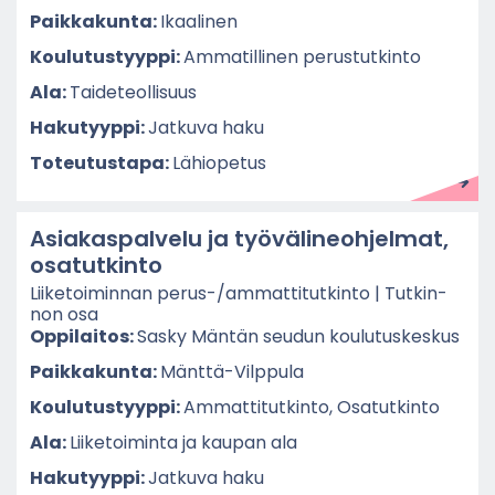
Paik­ka­kun­ta:
Ikaa­li­nen
Kou­lu­tus­tyyp­pi:
Am­ma­til­li­nen pe­rus­tut­kin­to
Ala:
Tai­de­teol­li­suus
Ha­ku­tyyp­pi:
Jat­ku­va haku
To­teu­tus­ta­pa:
Lä­hio­pe­tus
Asia­kas­pal­ve­lu ja työ­vä­li­neoh­jel­mat,
osa­tut­kin­to
Lii­ke­toi­min­nan perus-​/am­mat­ti­tut­kin­to | Tut­kin­
non osa
Op­pi­lai­tos:
Sasky Män­tän seu­dun kou­lu­tus­kes­kus
Paik­ka­kun­ta:
Mänttä-​Vilppula
Kou­lu­tus­tyyp­pi:
Am­mat­ti­tut­kin­to, Osa­tut­kin­to
Ala:
Lii­ke­toi­min­ta ja kau­pan ala
Ha­ku­tyyp­pi:
Jat­ku­va haku