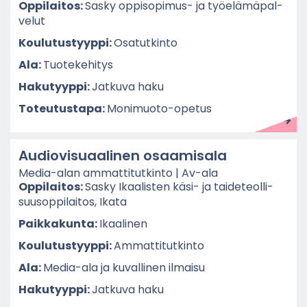
Op­pi­lai­tos:
Sasky oppisopimus-​ ja työ­elä­mä­pal­
ve­lut
Kou­lu­tus­tyyp­pi:
Osa­tut­kin­to
Ala:
Tuo­te­ke­hi­tys
Ha­ku­tyyp­pi:
Jat­ku­va haku
To­teu­tus­ta­pa:
Monimuoto-​opetus
Au­dio­vi­su­aa­li­nen osaa­mi­sa­la
Media-​alan am­mat­ti­tut­kin­to | Av-​ala
Op­pi­lai­tos:
Sasky Ikaa­lis­ten käsi- ja tai­de­teol­li­
suusop­pi­lai­tos, Ikata
Paik­ka­kun­ta:
Ikaa­li­nen
Kou­lu­tus­tyyp­pi:
Am­mat­ti­tut­kin­to
Ala:
Media-​ala ja ku­val­li­nen il­mai­su
Ha­ku­tyyp­pi:
Jat­ku­va haku