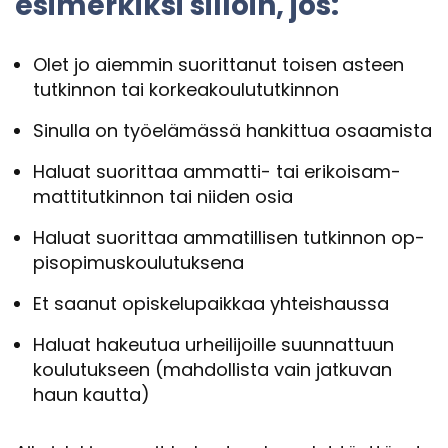
esi­mer­kik­si sil­loin, jos:
Olet jo ai­em­min suo­rit­ta­nut toi­sen as­teen
tut­kin­non tai kor­kea­kou­lu­tut­kin­non
Si­nul­la on työ­elä­mäs­sä han­kit­tua osaa­mis­ta
Ha­luat suo­rit­taa ammatti-​ tai eri­koi­sam­
mat­ti­tut­kin­non tai nii­den osia
Ha­luat suo­rit­taa am­ma­til­li­sen tut­kin­non op­
pi­so­pi­mus­kou­lu­tuk­se­na
Et saa­nut opis­ke­lu­paik­kaa yh­teis­haus­sa
Ha­luat ha­keu­tua ur­hei­li­joil­le suun­nat­tuun
kou­lu­tuk­seen (mah­dol­lis­ta vain jat­ku­van
haun kaut­ta)