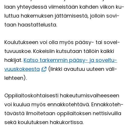
laan yh­tey­des­sä vii­meis­tään kah­den vii­kon ku­
lut­tua ha­ke­muk­sen jät­tä­mi­ses­tä, jol­loin so­vi­
taan haas­tat­te­lus­ta.
Kou­lu­tuk­seen voi olla myös pääsy-​ tai so­vel­
tu­vuus­koe. Ko­kei­siin kut­su­taan täl­löin kaik­ki
ha­ki­jat.
Katso tar­kem­min pääsy-​ ja so­vel­tu­
vuus­ko­kees­ta
(link­ki avau­tuu uu­teen vä­li­
leh­teen).
Op­pi­lai­tos­koh­tai­ses­ti ha­keu­tu­mis­vai­hee­seen
voi kuu­lua myös en­nak­ko­teh­tä­vä. En­nak­ko­teh­
tä­väs­tä il­moi­te­taan op­pi­lai­tok­sen net­ti­si­vuil­la
sekä kou­lu­tuk­sen ha­ku­kor­tis­sa.