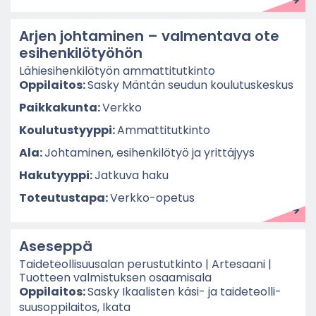
Arjen joh­ta­mi­nen – val­men­ta­va ote
esi­hen­ki­lö­työ­hön
Lä­hie­si­hen­ki­lö­työn am­mat­ti­tut­kin­to
Op­pi­lai­tos:
Sasky Män­tän seu­dun kou­lu­tus­kes­kus
Paik­ka­kun­ta:
Verk­ko
Kou­lu­tus­tyyp­pi:
Am­mat­ti­tut­kin­to
Ala:
Joh­ta­mi­nen, esi­hen­ki­lö­työ ja yrit­tä­jyys
Ha­ku­tyyp­pi:
Jat­ku­va haku
To­teu­tus­ta­pa:
Verkko-​opetus
Ase­sep­pä
Tai­de­teol­li­suusa­lan pe­rus­tut­kin­to | Ar­te­saa­ni |
Tuot­teen val­mis­tuk­sen osaa­mi­sa­la
Op­pi­lai­tos:
Sasky Ikaa­lis­ten käsi- ja tai­de­teol­li­
suusop­pi­lai­tos, Ikata