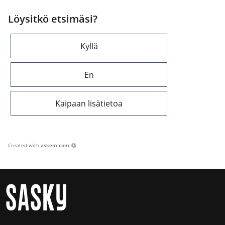
Löysitkö etsimäsi?
Kyllä
En
Kaipaan lisätietoa
Created with
askem.com