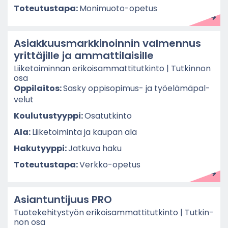
To­teu­tus­ta­pa:
Monimuoto-​opetus
Asiak­kuus­mark­ki­noin­nin val­men­nus
yrit­tä­jil­le ja am­mat­ti­lai­sil­le
Lii­ke­toi­min­nan eri­koi­sam­mat­ti­tut­kin­to | Tut­kin­non
osa
Op­pi­lai­tos:
Sasky oppisopimus-​ ja työ­elä­mä­pal­
ve­lut
Kou­lu­tus­tyyp­pi:
Osa­tut­kin­to
Ala:
Lii­ke­toi­min­ta ja kau­pan ala
Ha­ku­tyyp­pi:
Jat­ku­va haku
To­teu­tus­ta­pa:
Verkko-​opetus
Asian­tun­ti­juus PRO
Tuo­te­ke­hi­tys­työn eri­koi­sam­mat­ti­tut­kin­to | Tut­kin­
non osa