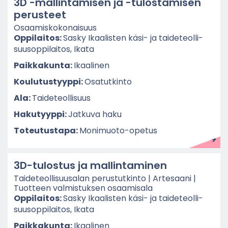
3D -​mallintamisen ja -​tulostamisen
pe­rus­teet
Osaa­mis­ko­ko­nai­suus
Op­pi­lai­tos:
Sasky Ikaa­lis­ten käsi- ja tai­de­teol­li­
suusop­pi­lai­tos, Ikata
Paik­ka­kun­ta:
Ikaa­li­nen
Kou­lu­tus­tyyp­pi:
Osa­tut­kin­to
Ala:
Tai­de­teol­li­suus
Ha­ku­tyyp­pi:
Jat­ku­va haku
To­teu­tus­ta­pa:
Monimuoto-​opetus
3D-​tulostus ja mal­lin­ta­mi­nen
Tai­de­teol­li­suusa­lan pe­rus­tut­kin­to | Ar­te­saa­ni |
Tuot­teen val­mis­tuk­sen osaa­mi­sa­la
Op­pi­lai­tos:
Sasky Ikaa­lis­ten käsi- ja tai­de­teol­li­
suusop­pi­lai­tos, Ikata
Paik­ka­kun­ta:
Ikaa­li­nen