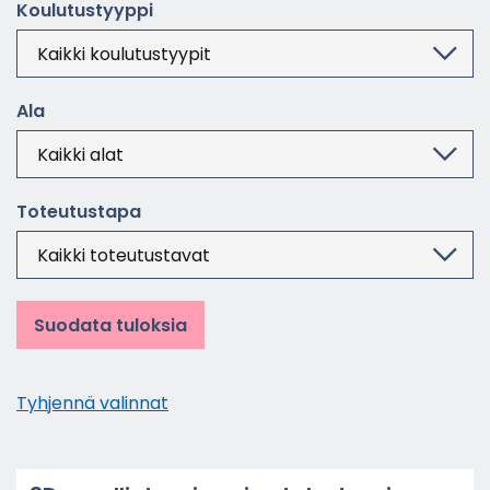
Kou­lu­tus­tyyp­pi
Ala
To­teu­tus­ta­pa
Suodata tuloksia
Tyh­jen­nä va­lin­nat