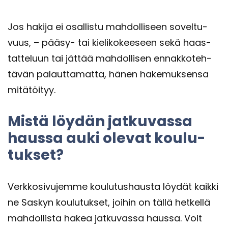
Jos ha­ki­ja ei osal­lis­tu mah­dol­li­seen so­vel­tu­
vuus, – pääsy-​ tai kie­li­ko­kee­seen sekä haas­
tat­te­luun tai jät­tää mah­dol­li­sen en­nak­ko­teh­
tä­vän pa­laut­ta­mat­ta, hänen ha­ke­muk­sen­sa
mi­tä­töi­tyy.
Mistä löy­dän jat­ku­vas­sa
haus­sa auki ole­vat kou­lu­
tuk­set?
Verk­ko­si­vu­jem­me kou­lu­tus­haus­ta löy­dät kaik­ki
ne Sas­kyn kou­lu­tuk­set, joi­hin on tällä het­kel­lä
mah­dol­lis­ta hakea jat­ku­vas­sa haus­sa. Voit