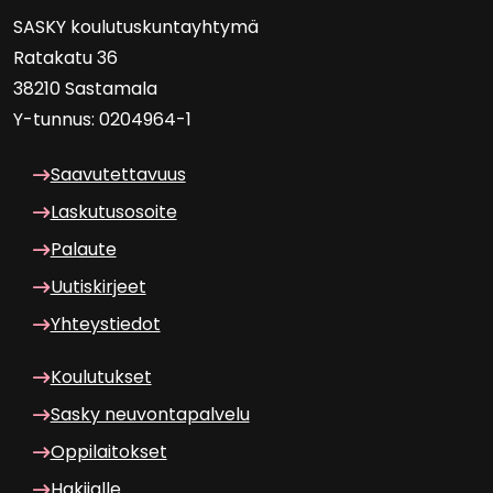
SASKY kou­lu­tus­kun­tayh­ty­mä
Ra­ta­ka­tu 36
38210 Sas­ta­ma­la
Y-​tunnus: 0204964-1
Saa­vu­tet­ta­vuus
Las­ku­tuso­soi­te
Pa­lau­te
Uu­tis­kir­jeet
Yh­teys­tie­dot
Kou­lu­tuk­set
Sasky neu­von­ta­pal­ve­lu
Op­pi­lai­tok­set
Ha­ki­jal­le