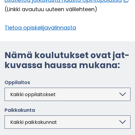
(Link­ki avau­tuu uu­teen vä­li­leh­teen)
Tie­toa opis­ke­li­ja­va­lin­nas­ta
Nämä kou­lu­tuk­set ovat jat­
ku­vas­sa haus­sa mu­ka­na:
Op­pi­lai­tos
Paik­ka­kun­ta