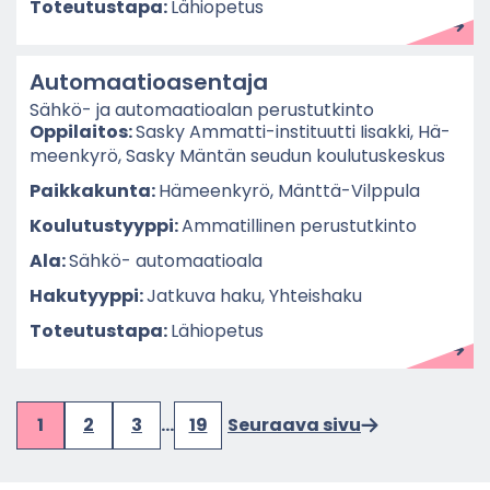
To­teu­tus­ta­pa:
Lä­hio­pe­tus
Au­to­maa­tio­asen­ta­ja
Sähkö-​ ja au­to­maa­tio­alan pe­rus­tut­kin­to
Op­pi­lai­tos:
Sasky Ammatti-​instituutti Ii­sak­ki, Hä­
meen­ky­rö, Sasky Män­tän seu­dun kou­lu­tus­kes­kus
Paik­ka­kun­ta:
Hä­meen­ky­rö, Mänttä-​Vilppula
Kou­lu­tus­tyyp­pi:
Am­ma­til­li­nen pe­rus­tut­kin­to
Ala:
Sähkö-​ au­to­maa­tio­ala
Ha­ku­tyyp­pi:
Jat­ku­va haku, Yh­teis­ha­ku
To­teu­tus­ta­pa:
Lä­hio­pe­tus
1
2
3
…
19
Seu­raa­va sivu