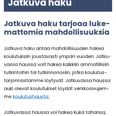
Jat­ku­va haku
Jat­ku­va haku tar­jo­aa lu­ke­
mat­to­mia mah­dol­li­suuk­sia
Jat­ku­va haku antaa mah­dol­li­suu­den hakea
kou­lu­tuk­siin jous­ta­vas­ti ym­pä­ri vuo­den. Jat­ku­
vas­sa haus­sa voit hakea kaik­kiin am­ma­til­li­siin
tut­kin­toi­hin tai tut­kin­no­no­siin, jotka kou­lu­tus­
tar­jon­nas­tam­me löy­ty­vät. Jat­ku­vas­sa haus­sa
auki ole­vat kou­lu­tuk­set löy­dät verk­ko­si­vu­jem­
me
kou­lu­tus­haus­ta.
Jat­ku­vas­sa haus­sa voi hakea kuka ta­han­sa,