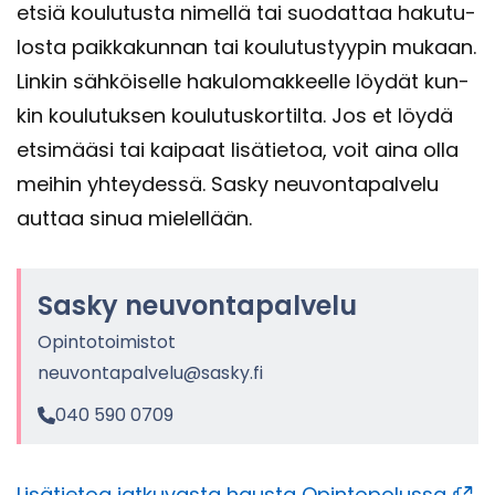
etsiä kou­lu­tus­ta ni­mel­lä tai suo­dat­taa ha­ku­tu­
los­ta paik­ka­kun­nan tai kou­lu­tus­tyy­pin mu­kaan.
Lin­kin säh­köi­sel­le ha­ku­lo­mak­keel­le löy­dät kun­
kin kou­lu­tuk­sen kou­lu­tus­kor­til­ta. Jos et löydä
et­si­mää­si tai kai­paat li­sä­tie­toa, voit aina olla
mei­hin yh­tey­des­sä. Sasky neu­von­ta­pal­ve­lu
aut­taa sinua mie­lel­lään.
Sasky neu­von­ta­pal­ve­lu
Opin­to­toi­mis­tot
neu­von­ta­pal­ve­lu@sasky.fi
040 590 0709
Li­sä­tie­toa jat­ku­vas­ta haus­ta Opin­to­po­lus­sa