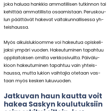
joka ha­lu­aa hank­kia am­ma­til­li­sen tut­kin­non tai
ke­hit­tää am­ma­til­lis­ta osaa­mis­taan. Pe­rus­kou­
lun päät­tä­vät ha­ke­vat val­ta­kun­nal­li­ses­sa yh­
teis­haus­sa.
Myös ai­kuis­lu­kioom­me voi ha­keu­tua opis­ke­li­
jak­si ym­pä­ri vuo­den. Ha­keu­tu­mi­nen ta­pah­tuu
op­pi­lai­tok­sen omil­ta verk­ko­si­vuil­ta. Päi­vä­lu­
kioon ha­keu­tu­mi­nen ta­pah­tuu vain yh­teis­
haus­sa, mutta lu­kion vaih­ta­jia ote­taan vas­
taan myös kes­ken lu­ku­vuo­den.
Jat­ku­van haun kaut­ta voit
hakea Sas­kyn kou­lu­tuk­siin